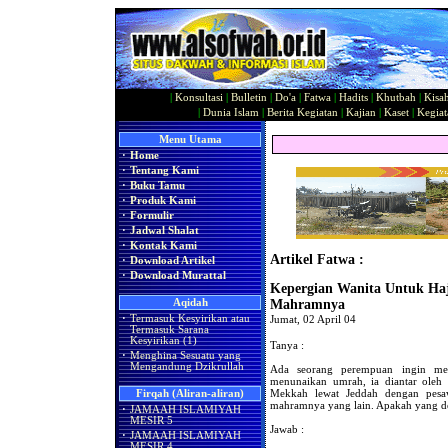
|
Konsultasi
|
Bulletin
|
Do'a
|
Fatwa
|
Hadits
|
Khutbah
|
Kisa
|
Dunia Islam
|
Berita Kegiatan
|
Kajian
|
Kaset
|
Kegiat
Menu Utama
·
Home
·
Tentang Kami
·
Buku Tamu
·
Produk Kami
·
Formulir
·
Jadwal Shalat
·
Kontak Kami
Artikel Fatwa :
·
Download Artikel
·
Download Murattal
Kepergian Wanita Untuk Ha
Aqidah
Mahramnya
·
Termasuk Kesyirikan atau
Jumat, 02 April 04
Termasuk Sarana
Kesyirikan (1)
Tanya :
·
Menghina Sesuatu yang
Mengandung Dzikrullah
Ada seorang perempuan ingin mel
menunaikan umrah, ia diantar oleh
Mekkah lewat Jeddah dengan pesaw
Firqah (Aliran-aliran)
mahramnya yang lain. Apakah yang de
·
JAMAAH ISLAMIYAH
MESIR 5
Jawab :
·
JAMAAH ISLAMIYAH
MESIR 4