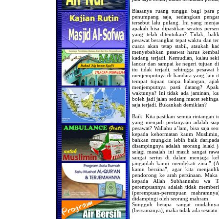
Biasanya ruang tunggu bagi para p
penumpang saja, sedangkan penga
tersebut lalu pulang. Ini yang menja
apakah bisa dipastikan seratus pers
yang telah ditentukan? Tidak, bah
pesawat berangkat tepat waktu dan te
cuaca akan tetap stabil, ataukah ka
menyebabkan pesawat harus kembali?
kadang terjadi. Kemudian, kalau seki
lancar dan sampai ke negeri tujuan d
itu tidak terjadi, sehingga pesawat
menjemputnya di bandara yang lain itu
tempat tujuan tanpa halangan, ap
menjemputnya pasti datang? Apak
waktunya? Ini tidak ada jaminan, kare
boleh jadi jalan sedang macet sehinga
saja terjadi. Bukankah demikian?
Baik. Kita pastikan semua rintangan t
yang menjadi pertanyaan adalah sia
pesawat? Wallahu a’lam, bisa saja se
kepada kehormatan kaum Muslimin, 
bahkan mungkin lebih baik daripad
disampingnya adalah seorang lelaki 
selagi masalah ini masih sangat raw
sangat serius di dalam menjaga ke
janganlah kamu mendekati zina.” (Al
kamu berzina”, agar kita menjauhk
pendorong ke arah perzinaan. Maka 
kepada Allah Subhannahu wa Ta
perempuannya adalah tidak memberi
(perempuan-perempuan mahramnya)
didampingi oleh seorang mahram.
Sungguh betapa sangat mudahnya 
(bersamanya), maka tidak ada sesuat