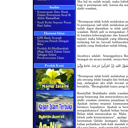
Jika hal itu sudah terjadi, maka hab
bagi si perempuan tadi, karena dia m
Analisa
alaihi wasalam,
·
Kerancauan Ilmu Hisab
Dalam Penentuan Awal &
Akhir Ramadhan
“Perempuan tidak boleh melakukan pe
·
Studi Kritis Seputar Puasa
Si perempuan tadi telah melakukan p
Hari Sabtu
sudah dapat dipastikan ia telah jatu
wasalam. Boleh jadi ia mengatakan:
Ekonomi Islam
di bandara keberangkatan dan kemud
·
KPR Bank Syariah
tujuan) maka hilanglah yang dilarang
Ternyata Penuh Dengan
melarang hal itu kecuali kekhawatir
Riba
apabila yang ditakutkan sudah hilang,
·
Produk Al-Mudharabah
(Bagi Hasil) Dalam Islam
Sebagai Solusi
Jawabnya adalah: Sesungguhnya Rasu
Perekonomian Islam
larangan itu secara mutlak, seraya ber
رَسُوْلَ اللهِ، إِنَّ امْرَأَتِيْ خَرَجَتْ حَاجَةً وَإِنِّيْ
Produk Kami
“Perempuan tidak boleh melakukan p
ada seorang lelaki bangkit dan berkat
haji, sedangkan aku telah tercatat
bersabda, “Berangkatlah kamu pergi ha
Rasulullah Shalallaahu alaihi wasal
pergi berperang dan menyuruhnya perg
alaihi wasalam meminta penjelasan l
Apakah istrimu terjamin keamanann
bertanya kepadanya: Apakah ia bersa
mengatakannya! Apakah beliau bertan
Beliau tidak menanyakan itu. Maka 
lafazh pada keumumannya”, apalagi ki
keumuman (lafahz larangan). Adap
kalian perhatikan baik-baik masalah i
jika saya benar, maka terimalah pendap