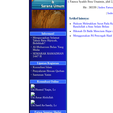
( Fatawa Syaikh Ibnu Utsaimin, jilid 2,
Hit : 38339 |
Index Fatwa
|
Inde
Artikel lainnya:
Hukum Meletakkan Surat Pada K
Rasulullah a Atau Selain Beliau
Hikmah Di Balik Mencium Hajar
Informasi!
Menggunakan Pil Pencegah Haid 
·
Mengucapkan Selamat
Tahun Baru Hijriyah,
Bolehkah?
·
Al-Muharrom Bulan Yang
Mulia
·
SEMARAK RAMADHAN
1447 H
Liputan Kegiatan
·
Konsultasi Islam
·
Penyaluran Hewan Qurban
·
Santunan Yatim
Konsultasi Online
Ust.Husnul Yaqin, Lc
Ust.Amar Abdullah
Ust.Saed As-Saedy, Lc
Fatwa Seputar Sholat