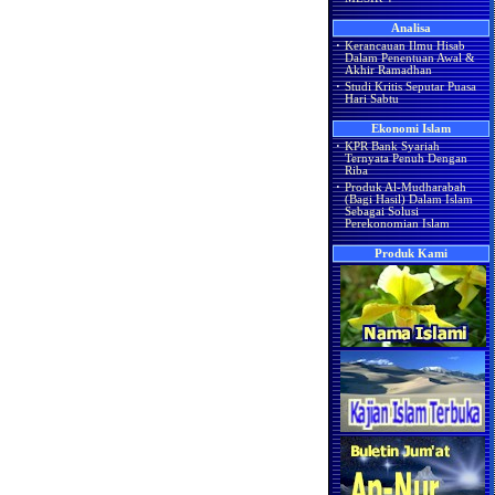
Analisa
·
Kerancauan Ilmu Hisab
Dalam Penentuan Awal &
Akhir Ramadhan
·
Studi Kritis Seputar Puasa
Hari Sabtu
Ekonomi Islam
·
KPR Bank Syariah
Ternyata Penuh Dengan
Riba
·
Produk Al-Mudharabah
(Bagi Hasil) Dalam Islam
Sebagai Solusi
Perekonomian Islam
Produk Kami