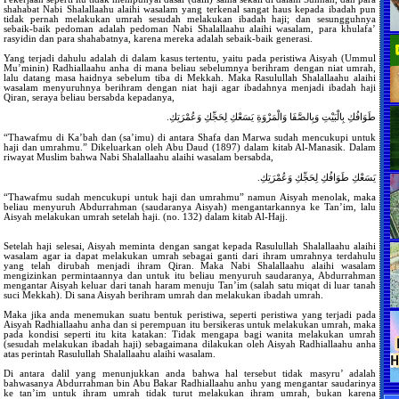
shahabat Nabi Shalallaahu alaihi wasalam yang terkenal sangat haus kepada ibadah pun
tidak pernah melakukan umrah sesudah melakukan ibadah haji; dan sesungguhnya
sebaik-baik pedoman adalah pedoman Nabi Shalallaahu alaihi wasalam, para khulafa’
rasyidin dan para shahabatnya, karena mereka adalah sebaik-baik generasi.
Yang terjadi dahulu adalah di dalam kasus tertentu, yaitu pada peristiwa Aisyah (Ummul
Mu’minin) Radhiallaahu anha di mana beliau sebelumnya berihram dengan niat umrah,
lalu datang masa haidnya sebelum tiba di Mekkah. Maka Rasulullah Shalallaahu alaihi
wasalam menyuruhnya berihram dengan niat haji agar ibadahnya menjadi ibadah haji
Qiran, seraya beliau bersabda kepadanya,
طَوَافُكِ بِالْبَيْتِ وَبِالصَّفَا وَالْمَرْوَةِ يَسَعْكِ لِحَجِّكِ وَعُمْرَتِكِ.
“Thawafmu di Ka’bah dan (sa’imu) di antara Shafa dan Marwa sudah mencukupi untuk
haji dan umrahmu.” Dikeluarkan oleh Abu Daud (1897) dalam kitab Al-Manasik. Dalam
riwayat Muslim bahwa Nabi Shalallaahu alaihi wasalam bersabda,
يَسَعْكِ طَوَافُكِ لِحَجِّكِ وَعُمْرَتِكِ.
“Thawafmu sudah mencukupi untuk haji dan umrahmu” namun Aisyah menolak, maka
beliau menyuruh Abdurrahman (saudaranya Aisyah) mengantarkannya ke Tan’im, lalu
Aisyah melakukan umrah setelah haji. (no. 132) dalam kitab Al-Hajj.
Setelah haji selesai, Aisyah meminta dengan sangat kepada Rasulullah Shalallaahu alaihi
wasalam agar ia dapat melakukan umrah sebagai ganti dari ihram umrahnya terdahulu
yang telah dirubah menjadi ihram Qiran. Maka Nabi Shalallaahu alaihi wasalam
mengizinkan permintaannya dan untuk itu beliau menyuruh saudaranya, Abdurrahman
mengantar Aisyah keluar dari tanah haram menuju Tan’im (salah satu miqat di luar tanah
suci Mekkah). Di sana Aisyah berihram umrah dan melakukan ibadah umrah.
Maka jika anda menemukan suatu bentuk peristiwa, seperti peristiwa yang terjadi pada
Aisyah Radhiallaahu anha dan si perempuan itu bersikeras untuk melakukan umrah, maka
pada kondisi seperti itu kita katakan: Tidak mengapa bagi wanita melakukan umrah
(sesudah melakukan ibadah haji) sebagaimana dilakukan oleh Aisyah Radhiallaahu anha
atas perintah Rasulullah Shalallaahu alaihi wasalam.
Di antara dalil yang menunjukkan anda bahwa hal tersebut tidak masyru’ adalah
bahwasanya Abdurrahman bin Abu Bakar Radhiallaahu anhu yang mengantar saudarinya
ke tan’im untuk ihram umrah tidak turut melakukan ihram umrah, bukan karena