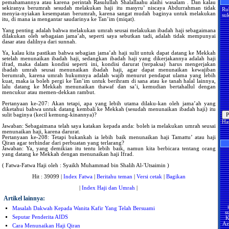
pemahamannya atau karena perintah Rasulullah Shalallaahu alaihi wasalam . Dan kalau
sekiranya berumrah sesudah melakukan haji itu masyru’ niscaya Abdurrahman tidak
Ru
menyia-nyiakan kesempatan berumrah, karena sangat mudah baginya untuk melakukan
suk
itu, di mana ia mengantar saudarinya ke Tan’im (miqat).
Yang penting adalah bahwa melakukan umrah seusai melakukan ibadah haji sebagaimana
dilakukan oleh sebagaian jama’ah, seperti saya sebutkan tadi, adalah tidak mempunyai
dasar atau dalilnya dari sunnah.
Ya, kalau kita pastikan bahwa sebagian jama’ah haji sulit untuk dapat datang ke Mekkah
setelah menunaikan ibadah haji, sedangkan ibadah haji yang dikerjakannya adalah haji
ifrad, maka dalam kondisi seperti ini, kondisi darurat (terpaksa) harus mengerjakan
ibadah umrah seusai menunaikan ibadah haji, agar dapat menunaikan kewajiban
berumrah, karena umrah hukumnya adalah wajib menurut pendapat ulama yang lebih
kuat, maka ia boleh pergi ke Tan’im untuk berihram di sana atau ke tanah halal lainnya,
lalu datang ke Mekkah menunaikan thawaf dan sa’i, kemudian bertahallul dengan
mencukur atau memen-dekkan rambut.
Pertanyaan ke-207: Akan tetapi, apa yang lebih utama dilaku-kan oleh jama’ah yang
diketahui bahwa untuk datang kembali ke Mekkah (sesudah menunaikan ibadah haji) itu
sulit baginya (kecil kemung-kinannya)?
Ha
Jawaban: Sebagaimana telah saya katakan kepada anda: boleh ia melakukan umrah seusai
menunaikan haji, karena darurat.
Pertanyaan ke-208: Tetapi bukankah ia lebih baik menunaikan haji Tamattu’ atau haji
Qiran agar terhindar dari perbuatan yang terlarang?
Jawaban: Ya, yang demikian itu tentu lebih baik, namun kita berbicara tentang orang
yang datang ke Mekkah dengan menunaikan haji Ifrad.
( Fatwa-Fatwa Haji oleh : Syaikh Muhammad bin Shalih Al-'Utsaimin )
Hit : 39099 |
Index Fatwa
|
Beritahu teman
|
Versi cetak
|
Bagikan
|
Index Haji dan Umrah
|
Artikel lainnya:
s
Masalah Dakwah Kepada Wanita Kafir Yang Telah Bersuami
K
Seputar Penderita AIDS
Az
U
Cara Menunaikan Haji Qiran