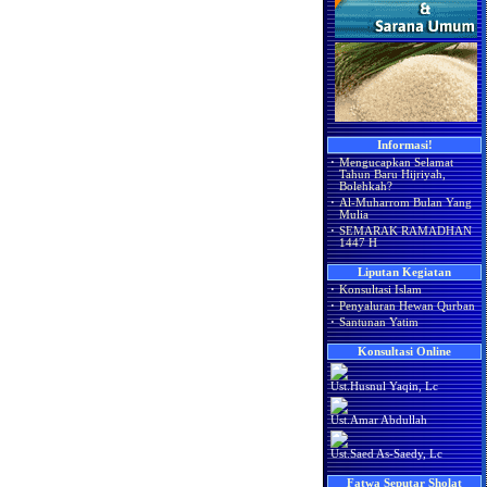
Informasi!
·
Mengucapkan Selamat
Tahun Baru Hijriyah,
Bolehkah?
·
Al-Muharrom Bulan Yang
Mulia
·
SEMARAK RAMADHAN
1447 H
Liputan Kegiatan
·
Konsultasi Islam
·
Penyaluran Hewan Qurban
·
Santunan Yatim
Konsultasi Online
Ust.Husnul Yaqin, Lc
Ust.Amar Abdullah
Ust.Saed As-Saedy, Lc
Fatwa Seputar Sholat