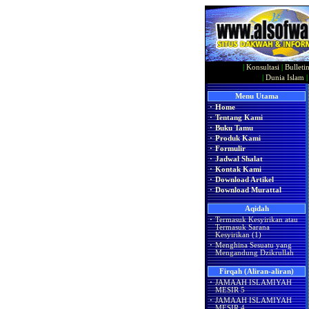
|
Konsultasi
|
Bulleti
|
Dunia Islam
Menu Utama
·
Home
·
Tentang Kami
·
Buku Tamu
·
Produk Kami
·
Formulir
·
Jadwal Shalat
·
Kontak Kami
·
Download Artikel
·
Download Murattal
Aqidah
·
Termasuk Kesyirikan atau
Termasuk Sarana
Kesyirikan (1)
·
Menghina Sesuatu yang
Mengandung Dzikrullah
Firqah (Aliran-aliran)
·
JAMAAH ISLAMIYAH
MESIR 5
·
JAMAAH ISLAMIYAH
MESIR 4