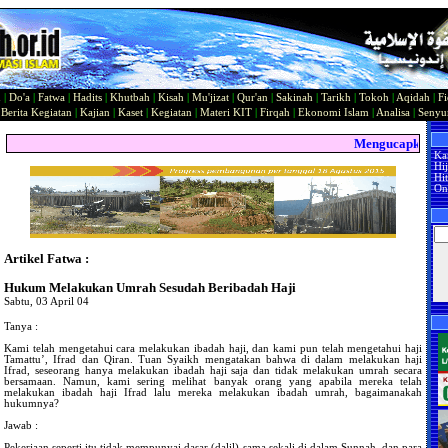
n
|
Do'a
|
Fatwa
|
Hadits
|
Khutbah
|
Kisah
|
Mu'jizat
|
Qur'an
|
Sakinah
|
Tarikh
|
Tokoh
|
Aqidah
|
Fi
|
Berita Kegiatan
|
Kajian
|
Kaset
|
Kegiatan
|
Materi KIT
|
Firqah
|
Ekonomi Islam
|
Analisa
|
Seny
Mengucapkan Sela
Ka
Hi
Hit
On
Artikel Fatwa :
Hukum Melakukan Umrah Sesudah Beribadah Haji
Sabtu, 03 April 04
Tanya :
Kami telah mengetahui cara melakukan ibadah haji, dan kami pun telah mengetahui haji
Tamattu’, Ifrad dan Qiran. Tuan Syaikh mengatakan bahwa di dalam melakukan haji
Ifrad, seseorang hanya melakukan ibadah haji saja dan tidak melakukan umrah secara
bersamaan. Namun, kami sering melihat banyak orang yang apabila mereka telah
melakukan ibadah haji Ifrad lalu mereka melakukan ibadah umrah, bagaimanakah
hukumnya?
Jawab :
Pekerjaan seperti itu tidak mempunyai dasar (dalil) sama sekali di dalam Sunnah, dan para