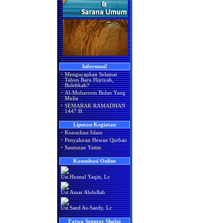
Informasi!
·
Mengucapkan Selamat
Tahun Baru Hijriyah,
Bolehkah?
·
Al-Muharrom Bulan Yang
Mulia
·
SEMARAK RAMADHAN
1447 H
Liputan Kegiatan
·
Konsultasi Islam
·
Penyaluran Hewan Qurban
·
Santunan Yatim
Konsultasi Online
Ust.Husnul Yaqin, Lc
Ust.Amar Abdullah
Ust.Saed As-Saedy, Lc
Fatwa Seputar Sholat