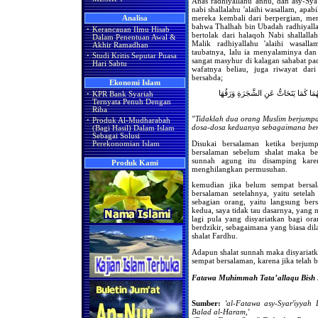
Anas radhiyallahu 'anhu, dan asy-Sya'
nabi shallalahu 'alaihi wasallam, apa
mereka kembali dari berpergian, mer
Analisa
bahwa Thalhah bin Ubadah radhiyalla
·
Kerancauan Ilmu Hisab
bertolak dari halaqoh Nabi shallall
Dalam Penentuan Awal &
Malik radhiyallahu 'alaihi wasall
Akhir Ramadhan
taubatnya, lalu ia menyalaminya dan
·
Studi Kritis Seputar Puasa
sangat masyhur di kalagan sahabat pad
Hari Sabtu
wafatnya beliau, juga riwayat dari
bersabda;
Ekonomi Islam
ُهُمَا كَمَا يَتَحَاتُّ عَنِ الشَّجَرَةِ وَرَقُهَا
·
KPR Bank Syariah
Ternyata Penuh Dengan
Riba
"Tidaklah dua orang Muslim berjumpa
·
Produk Al-Mudharabah
dosa-dosa keduanya sebagaimana be
(Bagi Hasil) Dalam Islam
Sebagai Solusi
Disukai bersalaman ketika berjum
Perekonomian Islam
bersalaman sebelum shalat maka ber
sunnah agung itu disamping kare
Produk Kami
menghilangkan permusuhan.
kemudian jika belum sempat bersal
bersalaman setelahnya, yaitu setel
sebagian orang, yaitu langsung bers
kedua, saya tidak tau dasarnya, yang 
lagi pula yang disyariatkan bagi ora
berdzikir, sebagaimana yang biasa dila
shalat Fardhu.
Adapun shalat sunnah maka disyariatk
sempat bersalaman, karena jika telah
Fatawa Muhimmah Tata’allaqu Bish S
Sumber:
'al-Fatawa asy-Syar'iyyah
Balad al-Haram,'