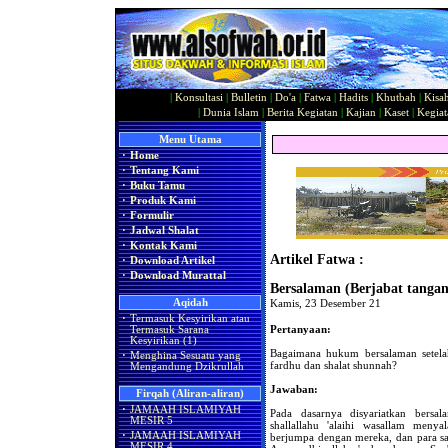
|
Konsultasi
|
Bulletin
|
Do'a
|
Fatwa
|
Hadits
|
Khutbah
|
Kisa
|
Dunia Islam
|
Berita Kegiatan
|
Kajian
|
Kaset
|
Kegiat
Menu Utama
·
Home
·
Tentang Kami
·
Buku Tamu
·
Produk Kami
·
Formulir
·
Jadwal Shalat
·
Kontak Kami
Artikel Fatwa :
·
Download Artikel
·
Download Murattal
Bersalaman (Berjabat tangan)
Aqidah
Kamis, 23 Desember 21
·
Termasuk Kesyirikan atau
Pertanyaan:
Termasuk Sarana
Kesyirikan (1)
Bagaimana hukum bersalaman setelah
·
Menghina Sesuatu yang
fardhu dan shalat shunnah?
Mengandung Dzikrullah
Jawaban:
Firqah (Aliran-aliran)
·
JAMAAH ISLAMIYAH
Pada dasarnya disyariatkan bersa
MESIR 5
shallallahu 'alaihi wasallam menya
·
JAMAAH ISLAMIYAH
berjumpa dengan mereka, dan para sa
MESIR 4