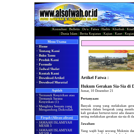
|
Konsultasi
|
Bulletin
|
Do'a
|
Fatwa
|
Hadits
|
Khutbah
|
Kisa
|
Dunia Islam
|
Berita Kegiatan
|
Kajian
|
Kaset
|
Kegiat
Menu Utama
·
Home
·
Tentang Kami
·
Buku Tamu
·
Produk Kami
·
Formulir
·
Jadwal Shalat
·
Kontak Kami
Artikel Fatwa :
·
Download Artikel
·
Download Murattal
Hukum Gerakan Sia-Sia di 
Aqidah
Jumat, 10 Desember 21
·
Termasuk Kesyirikan atau
Pertanyaan:
Termasuk Sarana
Kesyirikan (1)
Banyak orang yang melakukan geraka
·
Menghina Sesuatu yang
tertentu dalam bergerak yang memba
Mengandung Dzikrullah
kali gerakan berturut-turut ada das
sering melakukan gerakan sia-sia di d
Firqah (Aliran-aliran)
·
JAMAAH ISLAMIYAH
Jawaban:
MESIR 5
·
JAMAAH ISLAMIYAH
Yang wajib bagi seorang Mukmin dan
MESIR 4