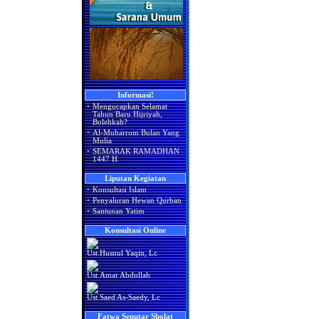
Informasi!
·
Mengucapkan Selamat
Tahun Baru Hijriyah,
Bolehkah?
·
Al-Muharrom Bulan Yang
Mulia
·
SEMARAK RAMADHAN
1447 H
Liputan Kegiatan
·
Konsultasi Islam
·
Penyaluran Hewan Qurban
·
Santunan Yatim
Konsultasi Online
Ust.Husnul Yaqin, Lc
Ust.Amar Abdullah
Ust.Saed As-Saedy, Lc
Fatwa Seputar Sholat