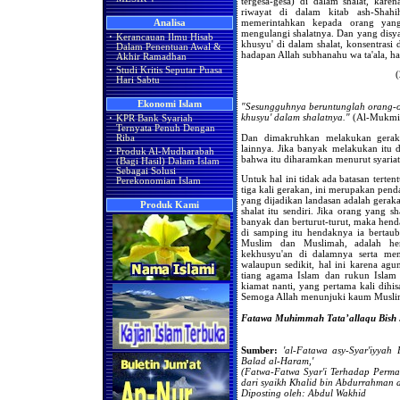
tergesa-gesa) di dalam shalat, kare
riwayat di dalam kitab ash-Shahih
memerintahkan kepada orang yang
Analisa
mengulangi shalatnya. Dan yang disy
·
Kerancauan Ilmu Hisab
khusyu' di dalam shalat, konsentrasi
Dalam Penentuan Awal &
hadapan Allah subhanahu wa ta'ala, ha
Akhir Ramadhan
·
Studi Kritis Seputar Puasa
Hari Sabtu
Ekonomi Islam
"Sesungguhnya beruntunglah orang-o
khusyu' dalam shalatnya."
(Al-Mukmin
·
KPR Bank Syariah
Ternyata Penuh Dengan
Dan dimakruhkan melakukan gerakan
Riba
lainnya. Jika banyak melakukan itu d
·
Produk Al-Mudharabah
bahwa itu diharamkan menurut syariat,
(Bagi Hasil) Dalam Islam
Sebagai Solusi
Untuk hal ini tidak ada batasan tert
Perekonomian Islam
tiga kali gerakan, ini merupakan pen
yang dijadikan landasan adalah gerak
Produk Kami
shalat itu sendiri. Jika orang yang s
banyak dan berturut-turut, maka henda
di samping itu hendaknya ia bertauba
Muslim dan Muslimah, adalah hend
kekhusyu'an di dalamnya serta men
walaupun sedikit, hal ini karena agun
tiang agama Islam dan rukun Islam t
kiamat nanti, yang pertama kali dihis
Semoga Allah menunjuki kaum Muslim
Fatawa Muhimmah Tata’allaqu Bish S
Sumber:
'al-Fatawa asy-Syar'iyyah
Balad al-Haram,'
(Fatwa-Fatwa Syar'i Terhadap Perm
dari
syaikh Khalid bin Abdurrahman al
Diposting oleh: Abdul Wakhid