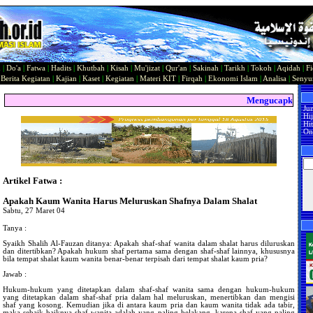
n
|
Do'a
|
Fatwa
|
Hadits
|
Khutbah
|
Kisah
|
Mu'jizat
|
Qur'an
|
Sakinah
|
Tarikh
|
Tokoh
|
Aqidah
|
Fi
|
Berita Kegiatan
|
Kajian
|
Kaset
|
Kegiatan
|
Materi KIT
|
Firqah
|
Ekonomi Islam
|
Analisa
|
Seny
Mengucapkan Sela
Ju
Hi
Hit
On
Artikel Fatwa :
Apakah Kaum Wanita Harus Meluruskan Shafnya Dalam Shalat
Sabtu, 27 Maret 04
Tanya :
Syaikh Shalih Al-Fauzan ditanya: Apakah shaf-shaf wanita dalam shalat harus diluruskan
dan ditertibkan? Apakah hukum shaf pertama sama dengan shaf-shaf lainnya, khususnya
bila tempat shalat kaum wanita benar-benar terpisah dari tempat shalat kaum pria?
Jawab :
Hukum-hukum yang ditetapkan dalam shaf-shaf wanita sama dengan hukum-hukum
yang ditetapkan dalam shaf-shaf pria dalam hal meluruskan, menertibkan dan mengisi
shaf yang kosong. Kemudian jika di antara kaum pria dan kaum wanita tidak ada tabir,
maka sebaik-baiknya shaf wanita adalah yang paling belakang, karena shaf yang paling