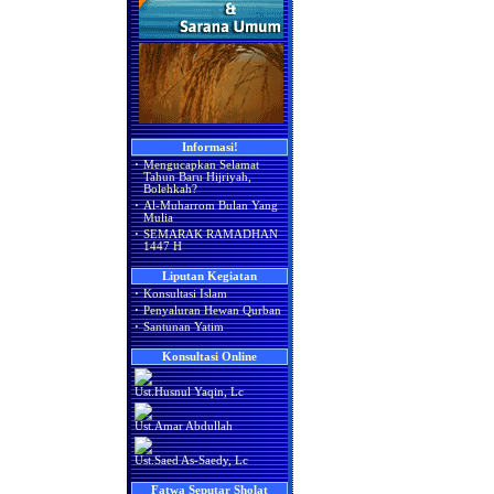
Informasi!
·
Mengucapkan Selamat
Tahun Baru Hijriyah,
Bolehkah?
·
Al-Muharrom Bulan Yang
Mulia
·
SEMARAK RAMADHAN
1447 H
Liputan Kegiatan
·
Konsultasi Islam
·
Penyaluran Hewan Qurban
·
Santunan Yatim
Konsultasi Online
Ust.Husnul Yaqin, Lc
Ust.Amar Abdullah
Ust.Saed As-Saedy, Lc
Fatwa Seputar Sholat