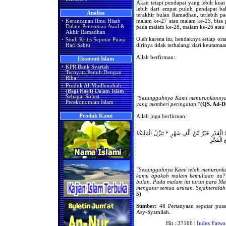
Akan tetapi pendapat yang lebih kua
lebih dari empat puluh pendapat ba
Analisa
terakhir bulan Ramadhan, terlebih pad
malam ke-27 atau malam ke-25, bisa 
·
Kerancauan Ilmu Hisab
pada malam ke-28, malam ke-26 atau
Dalam Penentuan Awal &
Akhir Ramadhan
Oleh karena itu, hendaknya setiap o
·
Studi Kritis Seputar Puasa
dirinya tidak terhalangi dari keutama
Hari Sabtu
Allah berfirman:
Ekonomi Islam
·
KPR Bank Syariah
Ternyata Penuh Dengan
Riba
·
Produk Al-Mudharabah
(Bagi Hasil) Dalam Islam
Sebagai Solusi
"Sesungguhnya Kami menurunkannya
Perekonomian Islam
yang memberi peringatan."
(QS. Ad-D
Allah juga berfirman:
Produk Kami
َةُ الْقَدْرِ خَيْرٌ مِّنْ أَلْفِ شَهْرٍ * تَنَزَّلُ الْمَلَئِكَةُ
 الْفَجْرِ
"Sesungguhnya Kami telah menurunka
kamu apakah malam kemuliaan itu? 
bulan. Pada malam itu turun para Mal
mengatur semua urusan. Sejahteralah (
5)
Sumber:
48 Pertanyaan seputar puas
Asy-Syamilah.
Hit : 37166 |
Index Fatwa