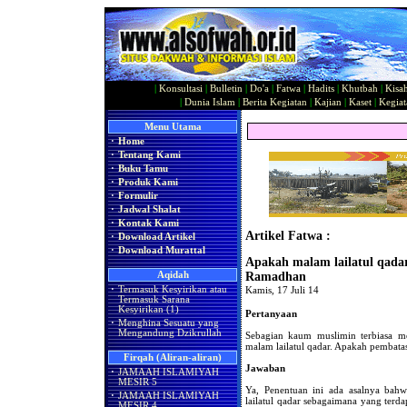
|
Konsultasi
|
Bulletin
|
Do'a
|
Fatwa
|
Hadits
|
Khutbah
|
Kisa
|
Dunia Islam
|
Berita Kegiatan
|
Kajian
|
Kaset
|
Kegiat
Menu Utama
·
Home
·
Tentang Kami
·
Buku Tamu
·
Produk Kami
·
Formulir
·
Jadwal Shalat
·
Kontak Kami
Artikel Fatwa :
·
Download Artikel
·
Download Murattal
Apakah malam lailatul qada
Aqidah
Ramadhan
·
Termasuk Kesyirikan atau
Kamis, 17 Juli 14
Termasuk Sarana
Kesyirikan (1)
Pertanyaan
·
Menghina Sesuatu yang
Mengandung Dzikrullah
Sebagian kaum muslimin terbiasa 
malam lailatul qadar. Apakah pembatas
Firqah (Aliran-aliran)
Jawaban
·
JAMAAH ISLAMIYAH
MESIR 5
Ya, Penentuan ini ada asalnya bah
·
JAMAAH ISLAMIYAH
lailatul qadar sebagaimana yang terda
MESIR 4