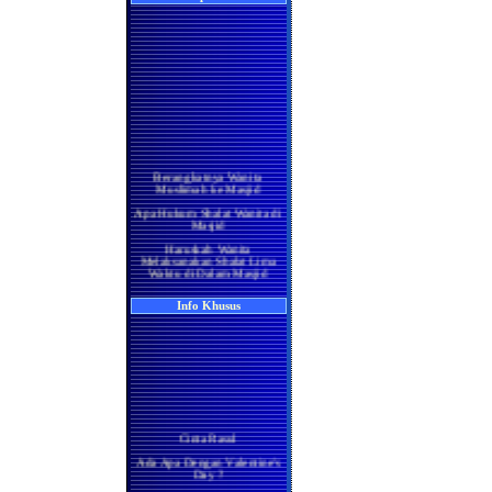
Berangkatnya Wanita
Muslimah ke Masjid
Apa Hukum Shalat Wanita di
Masjid
Haruskah Wanita
Melaksanakan Shalat Lima
Waktu di Dalam Masjid
Wanita di Rumah
Berma'mum Kepada Imam
Info Khusus
di Masjid
Apakah Shalatnya Seorang
Wanita di rumah Lebih
Utama Ataukah di Masjidil
Haram
Manakah yang Lebih Utama
Bagi Wanita Pada Bulan
Ramadhan, Melaksanakan
Shalat di Masjidil Haram
Cinta Rasul
atau di Rumah
Ada Apa Dengan Valentine's
Shalatnya Kaum Wanita
Day ?
yang Sedang Umrah di