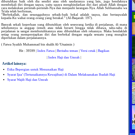
dibutuhkan baik oleh dia sendiri atau oleh saudaranya yang lain, juga hendaknya
membekali diri dengan taqwa, yaitu upaya menghindarkan diri dari adzab Allah dengan
cara melakukan perintah-perintah-Nya dan menjauhi larangan-Nya. Allah Subhannahu wa
Ta'ala telah berfirman,
“Berbekallah, dan sesungguhnya sebaik-baik bekal adalah taqwa, dan bertaqwalah
kepada-Ku wahai orang-orang yang berakal.” (Al-Baqarah: 197).
Banyak sekali keperluan yang dibutuhkan oleh seseorang ketika di perjalanan, di mana
sebelumnya ia anggap remeh atau tidak berarti hingga tidak dibawa, tahu-tahu di
perjalanan ia sangat membutuhkannya atau dibutuhkan oleh rekannya. Maka hendaklah
setiap orang mempersiapkan diri dan berbekal dengan segala sesuatu yang mungkin
diperlukan dalam perjalanannya.
( Fatwa Syaikh Muhammad bin shalih Al-'Utsaimin )
Hit : 39599 |
Index Fatwa
|
Beritahu teman
|
Versi cetak
|
Bagikan
|
Index Haji dan Umrah
|
Artikel lainnya:
Etika Bepergian untuk Menunaikan Haji
Syarat Ijza’ (Tertunaikannya Kewajiban) di Dalam Melaksanakan Ibadah Haji
Syarat Wajib Haji dan Umrah