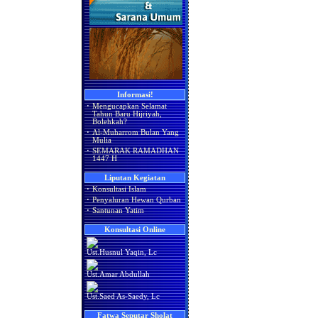
Informasi!
·
Mengucapkan Selamat
Tahun Baru Hijriyah,
Bolehkah?
·
Al-Muharrom Bulan Yang
Mulia
·
SEMARAK RAMADHAN
1447 H
Liputan Kegiatan
·
Konsultasi Islam
·
Penyaluran Hewan Qurban
·
Santunan Yatim
Konsultasi Online
Ust.Husnul Yaqin, Lc
Ust.Amar Abdullah
Ust.Saed As-Saedy, Lc
Fatwa Seputar Sholat