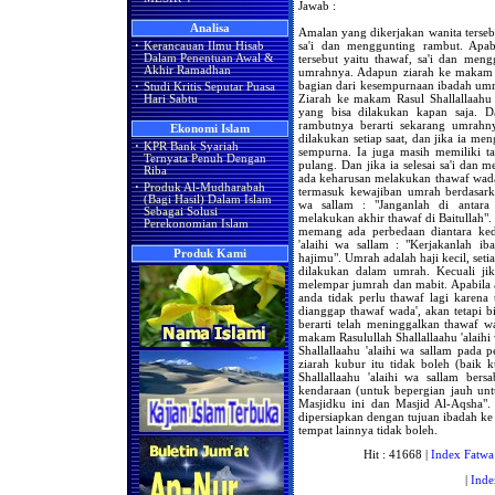
Jawab :
Analisa
Amalan yang dikerjakan wanita terseb
sa'i dan menggunting rambut. Apab
·
Kerancauan Ilmu Hisab
tersebut yaitu thawaf, sa'i dan me
Dalam Penentuan Awal &
Akhir Ramadhan
umrahnya. Adapun ziarah ke makam Ra
bagian dari kesempurnaan ibadah um
·
Studi Kritis Seputar Puasa
Ziarah ke makam Rasul Shallallaahu 
Hari Sabtu
yang bisa dilakukan kapan saja. 
rambutnya berarti sekarang umrahny
Ekonomi Islam
dilakukan setiap saat, dan jika ia me
·
KPR Bank Syariah
sempurna. Ia juga masih memiliki t
Ternyata Penuh Dengan
pulang. Dan jika ia selesai sa'i dan
Riba
ada keharusan melakukan thawaf wada
·
Produk Al-Mudharabah
termasuk kewajiban umrah berdasarka
(Bagi Hasil) Dalam Islam
wa sallam : "Janganlah di antara
Sebagai Solusi
melakukan akhir thawaf di Baitullah".
Perekonomian Islam
memang ada perbedaan diantara kedu
'alaihi wa sallam : "Kerjakanlah 
Produk Kami
hajimu". Umrah adalah haji kecil, set
dilakukan dalam umrah. Kecuali jik
melempar jumrah dan mabit. Apabila 
anda tidak perlu thawaf lagi karena 
dianggap thawaf wada', akan tetapi 
berarti telah meninggalkan thawaf w
makam Rasulullah Shallallaahu 'alaihi
Shallallaahu 'alaihi wa sallam pada
ziarah kubur itu tidak boleh (baik
Shallallaahu 'alaihi wa sallam ber
kendaraan (untuk bepergian jauh untu
Masjidku ini dan Masjid Al-Aqsha".
dipersiapkan dengan tujuan ibadah ke 
tempat lainnya tidak boleh.
Hit : 41668 |
Index Fatwa
|
Inde