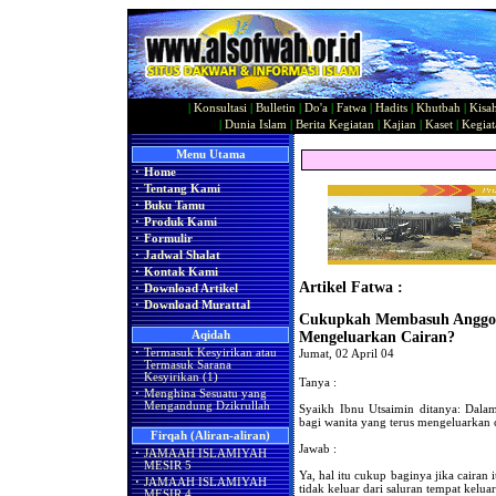
|
Konsultasi
|
Bulletin
|
Do'a
|
Fatwa
|
Hadits
|
Khutbah
|
Kisa
|
Dunia Islam
|
Berita Kegiatan
|
Kajian
|
Kaset
|
Kegiat
Menu Utama
·
Home
·
Tentang Kami
·
Buku Tamu
·
Produk Kami
·
Formulir
·
Jadwal Shalat
·
Kontak Kami
Artikel Fatwa :
·
Download Artikel
·
Download Murattal
Cukupkah Membasuh Anggot
Aqidah
Mengeluarkan Cairan?
·
Termasuk Kesyirikan atau
Jumat, 02 April 04
Termasuk Sarana
Kesyirikan (1)
Tanya :
·
Menghina Sesuatu yang
Mengandung Dzikrullah
Syaikh Ibnu Utsaimin ditanya: Da
bagi wanita yang terus mengeluarkan 
Firqah (Aliran-aliran)
Jawab :
·
JAMAAH ISLAMIYAH
MESIR 5
Ya, hal itu cukup baginya jika cairan 
·
JAMAAH ISLAMIYAH
tidak keluar dari saluran tempat kelua
MESIR 4