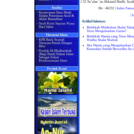
( 52 Su’alan ‘an Ahkamil Haidh, Syai
Analisa
Hit : 46232 |
Index Fatwa
·
Kerancauan Ilmu Hisab
|
I
Dalam Penentuan Awal &
Akhir Ramadhan
Artikel lainnya:
·
Studi Kritis Seputar Puasa
Hari Sabtu
Bolehkah Melakukan Shalat Taha
Terus Mengeluarkan Cairan?
Ekonomi Islam
Bolehkah Wanita yang Terus Men
Wudhu Shalat Shubuh
·
KPR Bank Syariah
Ternyata Penuh Dengan
Jika Wanita yang Mengeluarkan C
Riba
Kemudian Setelah Berwudhu Itu d
·
Produk Al-Mudharabah
(Bagi Hasil) Dalam Islam
Sebagai Solusi
Perekonomian Islam
Produk Kami