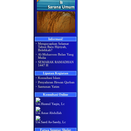
Informasi!
·
Mengucapkan Selamat
Tahun Baru Hijriyah,
Bolehkah?
·
Al-Muharrom Bulan Yang
Mulia
·
SEMARAK RAMADHAN
1447 H
Liputan Kegiatan
·
Konsultasi Islam
·
Penyaluran Hewan Qurban
·
Santunan Yatim
Konsultasi Online
Ust.Husnul Yaqin, Lc
Ust.Amar Abdullah
Ust.Saed As-Saedy, Lc
Fatwa Seputar Sholat