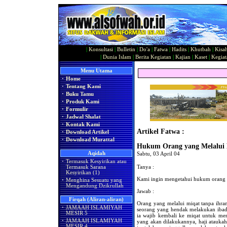
|
Konsultasi
|
Bulletin
|
Do'a
|
Fatwa
|
Hadits
|
Khutbah
|
Kisa
|
Dunia Islam
|
Berita Kegiatan
|
Kajian
|
Kaset
|
Kegiat
Menu Utama
·
Home
·
Tentang Kami
·
Buku Tamu
·
Produk Kami
·
Formulir
·
Jadwal Shalat
·
Kontak Kami
Artikel Fatwa :
·
Download Artikel
·
Download Murattal
Hukum Orang yang Melalui 
Aqidah
Sabtu, 03 April 04
·
Termasuk Kesyirikan atau
Tanya :
Termasuk Sarana
Kesyirikan (1)
Kami ingin mengetahui hukum orang 
·
Menghina Sesuatu yang
Mengandung Dzikrullah
Jawab :
Firqah (Aliran-aliran)
Orang yang melalui miqat tanpa ihram 
·
JAMAAH ISLAMIYAH
seorang yang hendak melakukan ibada
MESIR 5
ia wajib kembali ke miqat untuk mem
·
JAMAAH ISLAMIYAH
yang akan dilakukannya, haji ataukah
MESIR 4