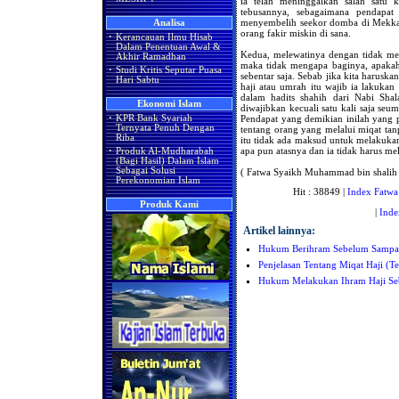
ia telah meninggalkan salah satu 
tebusannya, sebagaimana pendapat
menyembelih seekor domba di Mekka
Analisa
orang fakir miskin di sana.
·
Kerancauan Ilmu Hisab
Dalam Penentuan Awal &
Kedua, melewatinya dengan tidak me
Akhir Ramadhan
maka tidak mengapa baginya, apakah
·
Studi Kritis Seputar Puasa
sebentar saja. Sebab jika kita harusk
Hari Sabtu
haji atau umrah itu wajib ia lakukan 
dalam hadits shahih dari Nabi Shal
Ekonomi Islam
diwajibkan kecuali satu kali saja seu
Pendapat yang demikian inilah yang p
·
KPR Bank Syariah
Ternyata Penuh Dengan
tentang orang yang melalui miqat tan
Riba
itu tidak ada maksud untuk melakukan
apa pun atasnya dan ia tidak harus me
·
Produk Al-Mudharabah
(Bagi Hasil) Dalam Islam
Sebagai Solusi
( Fatwa Syaikh Muhammad bin shalih 
Perekonomian Islam
Hit : 38849 |
Index Fatwa
Produk Kami
|
Inde
Artikel lainnya:
Hukum Berihram Sebelum Sampai 
Penjelasan Tentang Miqat Haji (T
Hukum Melakukan Ihram Haji Se