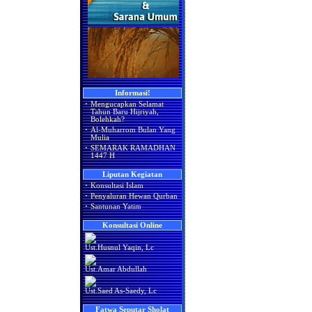
Informasi!
·
Mengucapkan Selamat
Tahun Baru Hijriyah,
Bolehkah?
·
Al-Muharrom Bulan Yang
Mulia
·
SEMARAK RAMADHAN
1447 H
Liputan Kegiatan
·
Konsultasi Islam
·
Penyaluran Hewan Qurban
·
Santunan Yatim
Konsultasi Online
Ust.Husnul Yaqin, Lc
Ust.Amar Abdullah
Ust.Saed As-Saedy, Lc
Fatwa Seputar Sholat