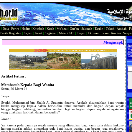
n
|
Do'a
|
Fatwa
|
Hadits
|
Khutbah
|
Kisah
|
Mu'jizat
|
Qur'an
|
Sakinah
|
Tarikh
|
Tokoh
|
Aqidah
|
Fi
|
Berita Kegiatan
|
Kajian
|
Kaset
|
Kegiatan
|
Materi KIT
|
Firqah
|
Ekonomi Islam
|
Analisa
|
Seny
Mengucapkan Sela
Ju
Hi
Hit
On
Artikel Fatwa :
Membasuh Kepala Bagi Wanita
Senin, 29 Maret 04
Tanya :
Syaikh Muhammad bin Shalih Al-Utsaimin ditanya: Apakah disunnahkan bagi wanita
ketika mengusap kepala dalam berwudhu untuk memulai dari bagian depan kepala
hingga bagian belakang, kemudian kembali lagi ke bagian depan kepala sebagaimana
yang dilakukan laki-laki dalam berwudhu?
Jawab :
Ya, karena pada dasarnya segala sesuatu yang ditetapkan bagi kaum pria dalam hukum-
hukum syari'at adalah ditetapkan pula bagi kaum wanita, dan begitu juga sebaliknya,
suatu ketetapan yang ditetapkan bagi kaum wanita ditetapkan pula bagi kaum pria kecuali