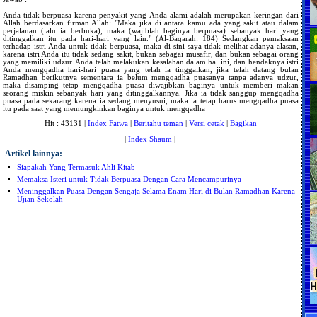
Anda tidak berpuasa karena penyakit yang Anda alami adalah merupakan keringan dari
Allah berdasarkan firman Allah: "Maka jika di antara kamu ada yang sakit atau dalam
perjalanan (lalu ia berbuka), maka (wajiblah baginya berpuasa) sebanyak hari yang
ditinggalkan itu pada hari-hari yang lain." (Al-Baqarah: 184) Sedangkan pemaksaan
terhadap istri Anda untuk tidak berpuasa, maka di sini saya tidak melihat adanya alasan,
karena istri Anda itu tidak sedang sakit, bukan sebagai musafir, dan bukan sebagai orang
yang memiliki udzur. Anda telah melakukan kesalahan dalam hal ini, dan hendaknya istri
Anda mengqadha hari-hari puasa yang telah ia tinggalkan, jika telah datang bulan
Ramadhan berikutnya sementara ia belum mengqadha puasanya tanpa adanya udzur,
maka disamping tetap mengqadha puasa diwajibkan baginya untuk memberi makan
seorang miskin sebanyak hari yang ditinggalkannya. Jika ia tidak sanggup mengqadha
puasa pada sekarang karena ia sedang menyusui, maka ia tetap harus mengqadha puasa
itu pada saat yang memungkinkan baginya untuk mengqadha
Hit : 43131 |
Index Fatwa
|
Beritahu teman
|
Versi cetak
|
Bagikan
|
Index Shaum
|
Artikel lainnya:
Siapakah Yang Termasuk Ahli Kitab
Memaksa Isteri untuk Tidak Berpuasa Dengan Cara Mencampurinya
Meninggalkan Puasa Dengan Sengaja Selama Enam Hari di Bulan Ramadhan Karena
Ujian Sekolah