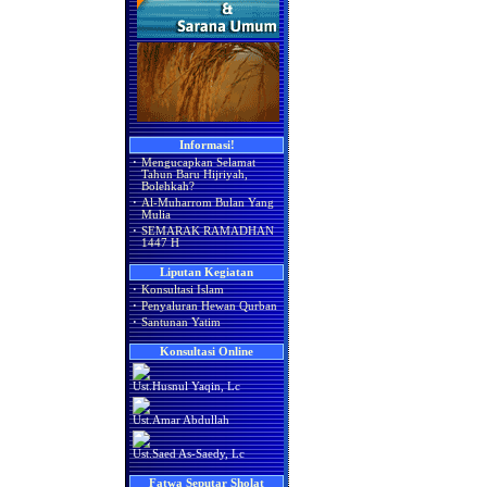
Informasi!
·
Mengucapkan Selamat
Tahun Baru Hijriyah,
Bolehkah?
·
Al-Muharrom Bulan Yang
Mulia
·
SEMARAK RAMADHAN
1447 H
Liputan Kegiatan
·
Konsultasi Islam
·
Penyaluran Hewan Qurban
·
Santunan Yatim
Konsultasi Online
Ust.Husnul Yaqin, Lc
Ust.Amar Abdullah
Ust.Saed As-Saedy, Lc
Fatwa Seputar Sholat