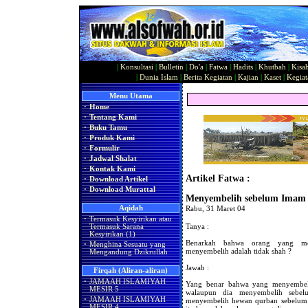
|
Konsultasi
|
Bulletin
|
Do'a
|
Fatwa
|
Hadits
|
Khutbah
|
Kisa
|
Dunia Islam
|
Berita Kegiatan
|
Kajian
|
Kaset
|
Kegiat
Menu Utama
·
Home
·
Tentang Kami
·
Buku Tamu
·
Produk Kami
·
Formulir
·
Jadwal Shalat
·
Kontak Kami
Artikel Fatwa :
·
Download Artikel
·
Download Murattal
Menyembelih sebelum Imam
Aqidah
Rabu, 31 Maret 04
·
Termasuk Kesyirikan atau
Tanya :
Termasuk Sarana
Kesyirikan (1)
Benarkah bahwa orang yang me
·
Menghina Sesuatu yang
menyembelih adalah tidak shah ?
Mengandung Dzikrullah
Jawab :
Firqah (Aliran-aliran)
·
JAMAAH ISLAMIYAH
Yang benar bahwa yang menyembelih
MESIR 5
walaupun dia menyembelih sebe
·
JAMAAH ISLAMIYAH
menyembelih hewan qurban sebelum s
MESIR 4