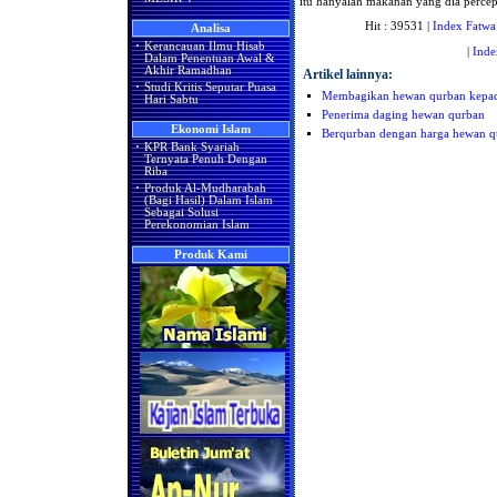
itu hanyalah makanan yang dia percep
Hit : 39531 |
Index Fatwa
Analisa
·
Kerancauan Ilmu Hisab
|
Inde
Dalam Penentuan Awal &
Akhir Ramadhan
Artikel lainnya:
·
Studi Kritis Seputar Puasa
Membagikan hewan qurban kepada
Hari Sabtu
Penerima daging hewan qurban
Ekonomi Islam
Berqurban dengan harga hewan q
·
KPR Bank Syariah
Ternyata Penuh Dengan
Riba
·
Produk Al-Mudharabah
(Bagi Hasil) Dalam Islam
Sebagai Solusi
Perekonomian Islam
Produk Kami