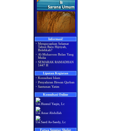
Informasi!
·
Mengucapkan Selamat
Tahun Baru Hijriyah,
Bolehkah?
·
Al-Muharrom Bulan Yang
Mulia
·
SEMARAK RAMADHAN
1447 H
Liputan Kegiatan
·
Konsultasi Islam
·
Penyaluran Hewan Qurban
·
Santunan Yatim
Konsultasi Online
Ust.Husnul Yaqin, Lc
Ust.Amar Abdullah
Ust.Saed As-Saedy, Lc
Fatwa Seputar Sholat