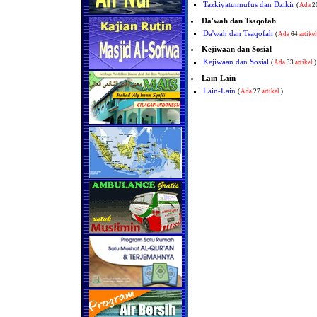
Tazkiyatunnufus dan Dzikir
(
Ada
2
Da'wah dan Tsaqofah
Da'wah dan Tsaqofah
(
Ada
64
artikel
Kejiwaan dan Sosial
Kejiwaan dan Sosial
(
Ada
33
artikel
)
Lain-Lain
Lain-Lain
(
Ada
27
artikel
)