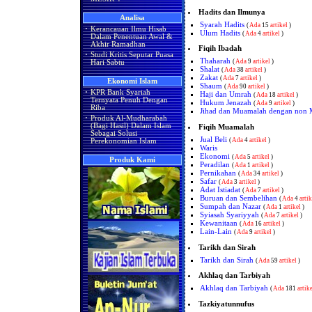
Hadits dan Ilmunya
Analisa
Syarah Hadits
(
Ada
15
artikel
)
·
Kerancauan Ilmu Hisab
Ulum Hadits
(
Ada
4
artikel
)
Dalam Penentuan Awal &
Akhir Ramadhan
Fiqih Ibadah
·
Studi Kritis Seputar Puasa
Thaharah
(
Ada
9
artikel
)
Hari Sabtu
Shalat
(
Ada
38
artikel
)
Zakat
(
Ada
7
artikel
)
Ekonomi Islam
Shaum
(
Ada
90
artikel
)
·
KPR Bank Syariah
Haji dan Umrah
(
Ada
18
artikel
)
Ternyata Penuh Dengan
Hukum Jenazah
(
Ada
9
artikel
)
Riba
Jihad dan Muamalah dengan non 
·
Produk Al-Mudharabah
(Bagi Hasil) Dalam Islam
Fiqih Muamalah
Sebagai Solusi
Jual Beli
(
Ada
4
artikel
)
Perekonomian Islam
Waris
Ekonomi
(
Ada
5
artikel
)
Produk Kami
Peradilan
(
Ada
1
artikel
)
Pernikahan
(
Ada
34
artikel
)
Safar
(
Ada
3
artikel
)
Adat Istiadat
(
Ada
7
artikel
)
Buruan dan Sembelihan
(
Ada
4
artik
Sumpah dan Nazar
(
Ada
1
artikel
)
Syiasah Syariyyah
(
Ada
7
artikel
)
Kewanitaan
(
Ada
16
artikel
)
Lain-Lain
(
Ada
9
artikel
)
Tarikh dan Sirah
Tarikh dan Sirah
(
Ada
59
artikel
)
Akhlaq dan Tarbiyah
Akhlaq dan Tarbiyah
(
Ada
181
artik
Tazkiyatunnufus