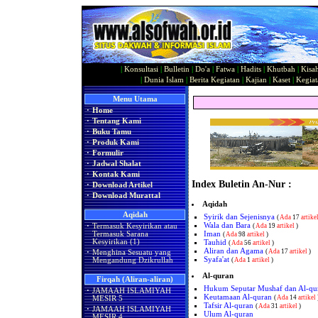
|
Konsultasi
|
Bulletin
|
Do'a
|
Fatwa
|
Hadits
|
Khutbah
|
Kisa
|
Dunia Islam
|
Berita Kegiatan
|
Kajian
|
Kaset
|
Kegiat
Menu Utama
·
Home
·
Tentang Kami
·
Buku Tamu
·
Produk Kami
·
Formulir
·
Jadwal Shalat
·
Kontak Kami
Index Buletin An-Nur :
·
Download Artikel
·
Download Murattal
Aqidah
Aqidah
Syirik dan Sejenisnya
(
Ada
17
artike
Wala dan Bara
·
Termasuk Kesyirikan atau
(
Ada
19
artikel
)
Iman
Termasuk Sarana
(
Ada
98
artikel
)
Kesyirikan (1)
Tauhid
(
Ada
56
artikel
)
Aliran dan Agama
(
Ada
17
artikel
)
·
Menghina Sesuatu yang
Syafa'at
Mengandung Dzikrullah
(
Ada
1
artikel
)
Al-quran
Firqah (Aliran-aliran)
Hukum Seputar Mushaf dan Al-qu
·
JAMAAH ISLAMIYAH
Keutamaan Al-quran
(
Ada
14
artikel
MESIR 5
Tafsir Al-quran
(
Ada
31
artikel
)
·
JAMAAH ISLAMIYAH
Ulum Al-quran
MESIR 4