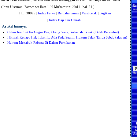
melakukan kesalahan, karena anda telah meninggalkan Baitullah tanpa thawaf wada’.”
Ru
(Ibnu Utsaimin: Fatawa wa Rasa’il lil Mu’tamirin: Jilid 1, hal. 24.)
suk
Hit : 38999 |
Index Fatwa
|
Beritahu teman
|
Versi cetak
|
Bagikan
|
Index Haji dan Umrah
|
Artikel lainnya:
Cukur Rambut Itu Gugur Bagi Orang Yang Berkepala Botak (Tidak Berambut)
Hikmah Kenapa Hak Talak Itu Ada Pada Suami. Hukum Talak Tanpa Sebab (alas an)
Hukum Menabuh Rebana Di Dalam Pernikahan
Ha
s
K
Az
U