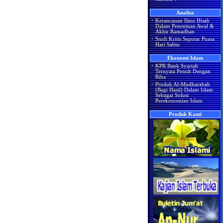
Analisa
·
Kerancauan Ilmu Hisab
Dalam Penentuan Awal &
Akhir Ramadhan
·
Studi Kritis Seputar Puasa
Hari Sabtu
Ekonomi Islam
·
KPR Bank Syariah
Ternyata Penuh Dengan
Riba
·
Produk Al-Mudharabah
(Bagi Hasil) Dalam Islam
Sebagai Solusi
Perekonomian Islam
Produk Kami