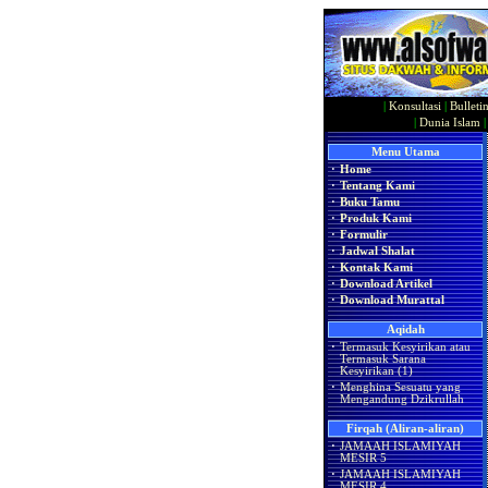
|
Konsultasi
|
Bulleti
|
Dunia Islam
Menu Utama
·
Home
·
Tentang Kami
·
Buku Tamu
·
Produk Kami
·
Formulir
·
Jadwal Shalat
·
Kontak Kami
·
Download Artikel
·
Download Murattal
Aqidah
·
Termasuk Kesyirikan atau
Termasuk Sarana
Kesyirikan (1)
·
Menghina Sesuatu yang
Mengandung Dzikrullah
Firqah (Aliran-aliran)
·
JAMAAH ISLAMIYAH
MESIR 5
·
JAMAAH ISLAMIYAH
MESIR 4