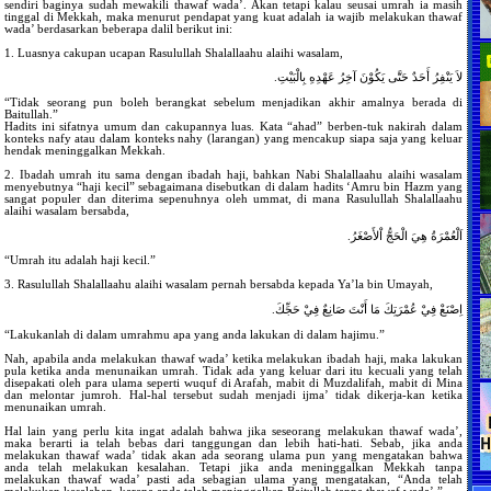
sendiri baginya sudah mewakili thawaf wada’. Akan tetapi kalau seusai umrah ia masih
tinggal di Mekkah, maka menurut pendapat yang kuat adalah ia wajib melakukan thawaf
wada’ berdasarkan beberapa dalil berikut ini:
1. Luasnya cakupan ucapan Rasulullah Shalallaahu alaihi wasalam,
لاَ يَنْفِرُ أَحَدٌ حَتَّى يَكُوْنَ آخِرُ عَهْدِهِ بِالْبَيْتِ.
“Tidak seorang pun boleh berangkat sebelum menjadikan akhir amalnya berada di
Baitullah.”
Hadits ini sifatnya umum dan cakupannya luas. Kata “ahad” berben-tuk nakirah dalam
konteks nafy atau dalam konteks nahy (larangan) yang mencakup siapa saja yang keluar
hendak meninggalkan Mekkah.
2. Ibadah umrah itu sama dengan ibadah haji, bahkan Nabi Shalallaahu alaihi wasalam
menyebutnya “haji kecil” sebagaimana disebutkan di dalam hadits ‘Amru bin Hazm yang
sangat populer dan diterima sepenuhnya oleh ummat, di mana Rasulullah Shalallaahu
alaihi wasalam bersabda,
اَلْعُمْرَةُ هِيَ الْحَجُّ اْلأَصْغَرُ.
“Umrah itu adalah haji kecil.”
3. Rasulullah Shalallaahu alaihi wasalam pernah bersabda kepada Ya’la bin Umayah,
اِصْنَعْ فِيْ عُمْرَتِكَ مَا أَنْتَ صَانِعٌ فِيْ حَجِّكَ.
“Lakukanlah di dalam umrahmu apa yang anda lakukan di dalam hajimu.”
Nah, apabila anda melakukan thawaf wada’ ketika melakukan ibadah haji, maka lakukan
pula ketika anda menunaikan umrah. Tidak ada yang keluar dari itu kecuali yang telah
disepakati oleh para ulama seperti wuquf di Arafah, mabit di Muzdalifah, mabit di Mina
dan melontar jumroh. Hal-hal tersebut sudah menjadi ijma’ tidak dikerja-kan ketika
menunaikan umrah.
Hal lain yang perlu kita ingat adalah bahwa jika seseorang melakukan thawaf wada’,
maka berarti ia telah bebas dari tanggungan dan lebih hati-hati. Sebab, jika anda
melakukan thawaf wada’ tidak akan ada seorang ulama pun yang mengatakan bahwa
anda telah melakukan kesalahan. Tetapi jika anda meninggalkan Mekkah tanpa
melakukan thawaf wada’ pasti ada sebagian ulama yang mengatakan, “Anda telah