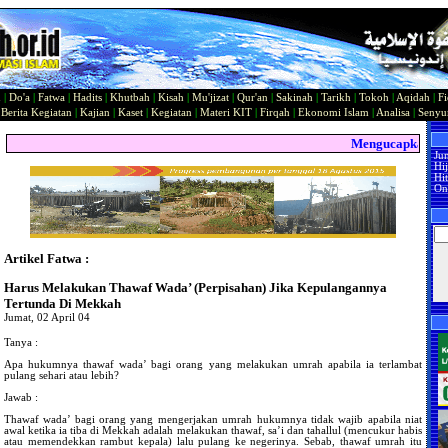
n
|
Do'a
|
Fatwa
|
Hadits
|
Khutbah
|
Kisah
|
Mu'jizat
|
Qur'an
|
Sakinah
|
Tarikh
|
Tokoh
|
Aqidah
|
Fi
|
Berita Kegiatan
|
Kajian
|
Kaset
|
Kegiatan
|
Materi KIT
|
Firqah
|
Ekonomi Islam
|
Analisa
|
Seny
Mengucapkan Sela
Ju
Hi
Hit
On
Artikel Fatwa :
Harus Melakukan Thawaf Wada’ (Perpisahan) Jika Kepulangannya
Tertunda Di Mekkah
Jumat, 02 April 04
Tanya :
Apa hukumnya thawaf wada’ bagi orang yang melakukan umrah apabila ia terlambat
pulang sehari atau lebih?
Jawab :
Thawaf wada’ bagi orang yang mengerjakan umrah hukumnya tidak wajib apabila niat
awal ketika ia tiba di Mekkah adalah melakukan thawaf, sa’i dan tahallul (mencukur habis
atau memendekkan rambut kepala) lalu pulang ke negerinya. Sebab, thawaf umrah itu