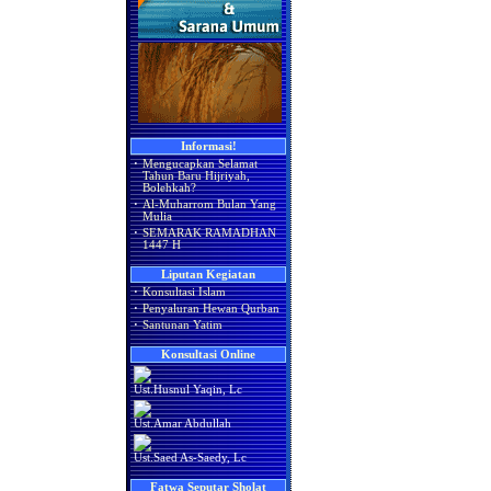
Informasi!
·
Mengucapkan Selamat
Tahun Baru Hijriyah,
Bolehkah?
·
Al-Muharrom Bulan Yang
Mulia
·
SEMARAK RAMADHAN
1447 H
Liputan Kegiatan
·
Konsultasi Islam
·
Penyaluran Hewan Qurban
·
Santunan Yatim
Konsultasi Online
Ust.Husnul Yaqin, Lc
Ust.Amar Abdullah
Ust.Saed As-Saedy, Lc
Fatwa Seputar Sholat