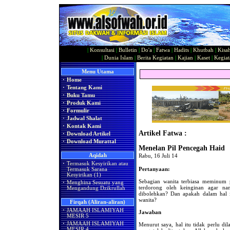
|
Konsultasi
|
Bulletin
|
Do'a
|
Fatwa
|
Hadits
|
Khutbah
|
Kisa
|
Dunia Islam
|
Berita Kegiatan
|
Kajian
|
Kaset
|
Kegiat
Menu Utama
·
Home
·
Tentang Kami
·
Buku Tamu
·
Produk Kami
·
Formulir
·
Jadwal Shalat
·
Kontak Kami
Artikel Fatwa :
·
Download Artikel
·
Download Murattal
Menelan Pil Pencegah Haid
Aqidah
Rabu, 16 Juli 14
·
Termasuk Kesyirikan atau
Pertanyaan:
Termasuk Sarana
Kesyirikan (1)
Sebagian wanita terbiasa meminum 
·
Menghina Sesuatu yang
terdorong oleh keinginan agar na
Mengandung Dzikrullah
dibolehkan? Dan apakah dalam hal i
wanita?
Firqah (Aliran-aliran)
·
JAMAAH ISLAMIYAH
Jawaban
MESIR 5
·
JAMAAH ISLAMIYAH
Menurut saya, hal itu tidak perlu di
MESIR 4