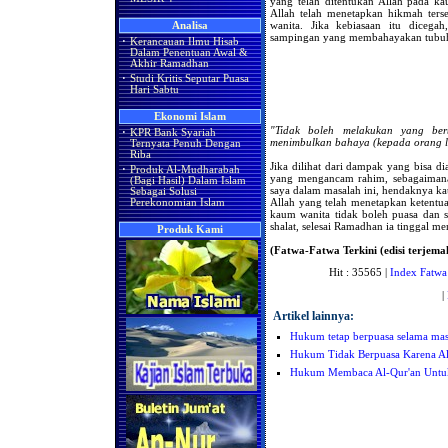
yang telah ditentukan Allah pada k
Allah telah menetapkan hikmah terse
wanita. Jika kebiasaan itu diceg
Analisa
sampingan yang membahayakan tubuh s
·
Kerancauan Ilmu Hisab
Dalam Penentuan Awal &
Akhir Ramadhan
·
Studi Kritis Seputar Puasa
Hari Sabtu
Ekonomi Islam
"Tidak boleh melakukan yang ber
·
KPR Bank Syariah
menimbulkan bahaya (kepada orang l
Ternyata Penuh Dengan
Riba
Jika dilihat dari dampak yang bisa di
·
Produk Al-Mudharabah
yang mengancam rahim, sebagaimana
(Bagi Hasil) Dalam Islam
saya dalam masalah ini, hendaknya k
Sebagai Solusi
Allah yang telah menetapkan ketentu
Perekonomian Islam
kaum wanita tidak boleh puasa dan s
shalat, selesai Ramadhan ia tinggal m
Produk Kami
(Fatwa-Fatwa Terkini (edisi terjemah
Hit : 35565 |
Index Fatwa
|
Artikel lainnya:
Hukum tetap berpuasa selama masa
Hukum Tidak Berpuasa Karena Al
Hukum Membaca Al-Qur'an Untuk