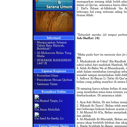
memaparkan tentang tidak boleh adany
dalam al-Qur'an, semuanya harus dib
2. Daf'u Ibham al-Idhthirab 'An Ay
beberapa hal yang terkesan saling b
firman Allah:
"Tahanlah mereka (di tempat perhen
Ash-Shaffat: 24)
Informasi!
·
Mengucapkan Selamat
Tahun Baru Hijriyah,
Bolehkah?
·
Al-Muharrom Bulan Yang
"Maka pada hari itu manusia dan jin 
Mulia
39)
·
SEMARAK RAMADHAN
3. Mudzakirah al-Ushul 'Ala Raudhah
1447 H
ushul-ushul dari madzhab Hambali, Ma
4. Adab Al-Bahts Wa al-Munadzarah, d
Liputan Kegiatan
adab dalam membahas (mengkaji sebu
masalah sampai menjelaskan dalil-dali
·
Konsultasi Islam
5. Adhwa' Al-Bayan Li Tafsir Al-Qur'a
·
Penyaluran Hewan Qurban
beliau yang paling masyhur di antara 
·
Santunan Yatim
Di samping karya tulisan beliau di at
yang membahas tema-tema tertentu ya
Konsultasi Online
disebarluaskan. Di antaranya ialah:
Ust.Husnul Yaqin, Lc
1. Ayat Ash-Shifat, Di sini beliau menj
2. Hikmah At-Tasyri', Beliau telah m
dari beberapa hukum-hukum syariat y
Ust.Amar Abdullah
3. Al-Mutsul Al-A'la, Beliau menjelas
dan akhlak
Ust.Saed As-Saedy, Lc
4. Al-Mashalih Al-Mursalah, Beliau 
antara sikap berlebih-lebihan dan sik
5. Haula Syubhah Ar-Raqiq, mengung
Fatwa Seputar Sholat