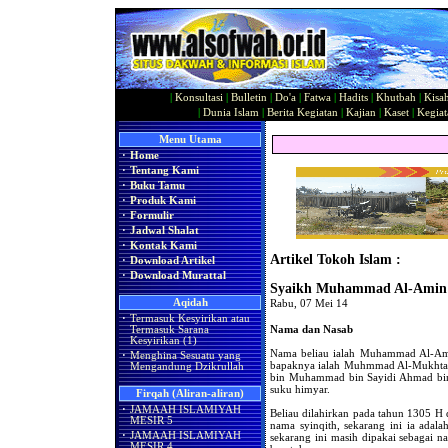
|
Konsultasi
|
Bulletin
|
Do'a
|
Fatwa
|
Hadits
|
Khutbah
|
Kisa
|
Dunia Islam
|
Berita Kegiatan
|
Kajian
|
Kaset
|
Kegiat
Menu Utama
·
Home
·
Tentang Kami
·
Buku Tamu
·
Produk Kami
·
Formulir
·
Jadwal Shalat
·
Kontak Kami
Artikel Tokoh Islam :
·
Download Artikel
·
Download Murattal
Syaikh Muhammad Al-Amin A
Aqidah
Rabu, 07 Mei 14
·
Termasuk Kesyirikan atau
Nama dan Nasab
Termasuk Sarana
Kesyirikan (1)
Nama beliau ialah Muhammad Al-Ami
·
Menghina Sesuatu yang
bapaknya ialah Muhmmad Al-Mukhta
Mengandung Dzikrullah
bin Muhammad bin Sayidi Ahmad bin 
suku himyar.
Firqah (Aliran-aliran)
·
JAMAAH ISLAMIYAH
Beliau dilahirkan pada tahun 1305 H 
MESIR 5
nama syinqith, sekarang ini ia adala
·
JAMAAH ISLAMIYAH
sekarang ini masih dipakai sebagai 
MESIR 4