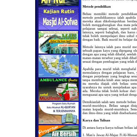
Metode pendidikan
Beliau memiliki metode pendidikan
metode pendidikannya ialah apabila
mereka akan dikelompokkan berdasar
boleh menggabungkan dua mata pelaj
pelajaran sampai selesai, seperti 
lainnya, seperti balaghah, dan harus 
tidak boleh mempelajari ilmu ushul m
dengan baik. Baik murid itu belajar dar
Metode lainnya ialah para murid me
sebuah papan kayu yang dipegang ol
dengan apa yang telah dihafal, setela
matan-matan tersebut yang telah diha
sesuai dengan pembagian yang telah d
Apabila para murid telah menghafal
memulainya dengan pelajaran baru, 
dengan penjelasan yang lengkap sesua
tanpa membuka kitab atau tanpa memb
itu mereka diajak oleh beliau unt
syarahnya itu untuk menjelaskan apa
ada. Mereka tidak boleh keluar dar
menguasai apa saya yang terkait denga
Demikianlah salah satu metode beli
murid-muridnya. Beliau sangat disi
matan kepada murid-muridnya. Sem
dan ilmu-ilmu yang telah disebarkann
Karya dan Tulisan
Di antara karya-karya tulisan beliau ia
1. Man'u Jawaz Al-Majaz Fi Al-Munazza