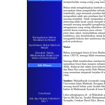
memperbudak orang-orang yang mer
Beliau telah menghidupkan kembali ca
merupakan dasar pengambilan sebuah 
(istimbath), juga termasuk pondasi dal
menguatkan salah satu pendapat dari 
seorang mujtahid. Tidak mengetahui a
seseorang tidak layak untuk menjadi mu
menjadi seorang muqallid (pengikut/pe
sebagaimana yang sering dikatakan o
adalah kaum awamnya para ulama."
S
pintu ilmu ushul, memudahkan simpul-
Berangkatnya Wanita
kaidahnya, dan mendekatkan ruang l
Muslimah ke Masjid
mengambil hukum dari sumbernya da
pokok-pokoknya.
Apa Hukum Shalat Wanita di
Masjid
Wafat
Haruskah Wanita
Beliau meninggal dunia di kota Madin
Melaksanakan Shalat Lima
tahun 1393 H, semoga Allah senantia
Waktu di Dalam Masjid
Wanita di Rumah
Semoga Allah memberikan manfaat kepa
Berma'mum Kepada Imam
sampaikan lewat lisan maupun tulisan
Info Khusus
di Masjid
Allah, shalawat dan salam serta keber
dan Rasu-Nya yang mulia Nabi Muham
Apakah Shalatnya Seorang
yang senantiasa istiqamah berjalan di
Wanita di rumah Lebih
a'lam
Utama Ataukah di Masjidil
Haram
Sumber:
Muhadharah (ceramah) yang
Universitas Islam Madinah, Kerajaan A
Manakah yang Lebih Utama
Bagi Wanita Pada Bulan
seorang murid beliau yaitu Syaikh 
Ramadhan, Melaksanakan
hakim di Mahkamah Syariah di kota 
Shalat di Masjidil Haram
Cinta Rasul
atau di Rumah
Lihat selengkapnya di : al-Maktabah 
Ada Apa Dengan Valentine's
Qur'an Bil Qur'an, Syaikh Muhamma
Shalatnya Kaum Wanita
Day ?
Syinqithi, Cetakan Darul Fikri, Beiru
yang Sedang Umrah di
Bulan Ramadhan
Manisnya Iman