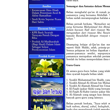
barat daya.
Semangat dan Antusias dalam Menun
Analisa
·
Kerancauan Ilmu Hisab
Beliau menghafal qur'an di rumah p
Dalam Penentuan Awal &
pamannya yang bernama Abdullah. Sa
Akhir Ramadhan
beliau sudah merampungkan hafalan a
·
Studi Kritis Seputar Puasa
Hari Sabtu
Beliau pernah berkata,
"Kemudian sa
yang bernama Muhammad bin Ahmad 
Ekonomi Islam
dalam bacaan Nafi' dari riwayat Wa
mengatakan dari riwayat Abu Nasyi
·
KPR Bank Syariah
Ternyata Penuh Dengan
kepada Rasulullah dengan riwayat t
Riba
tahun."
·
Produk Al-Mudharabah
Disamping belajar al-Qur'an dan me
(Bagi Hasil) Dalam Islam
Sebagai Solusi
seperti fikih Maliki, adab, prinsip-
Perekonomian Islam
Semua pelajaran ini beliau dapatka
paman-pamanya sendiri, sepupunya
pamannya merupakan sekolah pertama
Produk Kami
Setelah itu beliau memperdalam ilmu-
Guru-Guru
Di antara guru-buru beliau yang telah
ilmu syariah kepada beliau ialah:
1. Syaikh Muhammad bin Shalih, yan
2. Syaikh Ahmad Al-Afram bin Muh
3. Syaikh Al-Alamah Ahmad bin Uma
4. Al-Faqih (pakar fikih) yang ber
5. Al-Faqih Al-Kabir (senior pakar f
6. Al-Alamah yang sangat luas ilmu
banyak guru-guru yang lainnya.
Beliau pernah berkata,
"Saya telah m
baik nahwu, sharaf, ushul, balaghah,
baths dan munadzarah (adab mengkaji