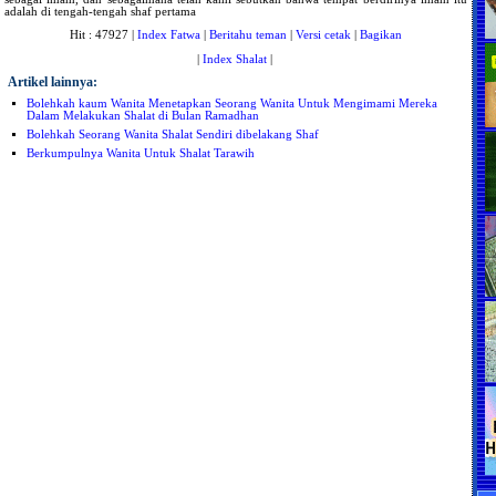
adalah di tengah-tengah shaf pertama
Hit : 47927 |
Index Fatwa
|
Beritahu teman
|
Versi cetak
|
Bagikan
|
Index Shalat
|
Artikel lainnya:
Bolehkah kaum Wanita Menetapkan Seorang Wanita Untuk Mengimami Mereka
Dalam Melakukan Shalat di Bulan Ramadhan
Bolehkah Seorang Wanita Shalat Sendiri dibelakang Shaf
Berkumpulnya Wanita Untuk Shalat Tarawih