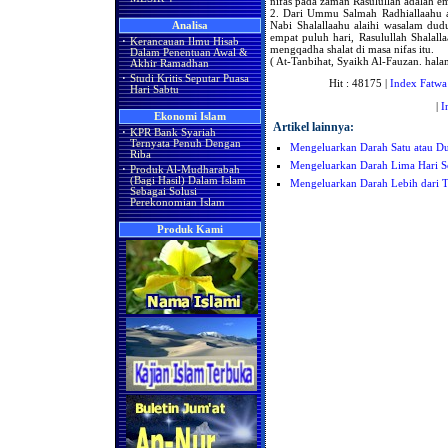
nifas pada zaman Rasulullah adalah em
2. Dari Ummu Salmah Radhiallaahu anha
Nabi Shalallaahu alaihi wasalam dudu
Analisa
empat puluh hari, Rasulullah Shalal
·
Kerancauan Ilmu Hisab
mengqadha shalat di masa nifas itu.
Dalam Penentuan Awal &
( At-Tanbihat, Syaikh Al-Fauzan. hala
Akhir Ramadhan
·
Studi Kritis Seputar Puasa
Hit : 48175 |
Index Fatwa
Hari Sabtu
|
I
Ekonomi Islam
Artikel lainnya:
·
KPR Bank Syariah
Ternyata Penuh Dengan
Mengeluarkan Darah Satu atau Du
Riba
Mengeluarkan Darah Lima Hari S
·
Produk Al-Mudharabah
(Bagi Hasil) Dalam Islam
Mengeluarkan Darah Lebih dari T
Sebagai Solusi
Perekonomian Islam
Produk Kami