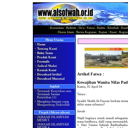
|
Konsultasi
|
Bulletin
|
Do'a
|
Fatwa
|
Hadits
|
Khutbah
|
Kisa
|
Dunia Islam
|
Berita Kegiatan
|
Kajian
|
Kaset
|
Kegiat
Menu Utama
·
Home
·
Tentang Kami
·
Buku Tamu
·
Produk Kami
·
Formulir
·
Jadwal Shalat
·
Kontak Kami
Artikel Fatwa :
·
Download Artikel
·
Download Murattal
Kewajiban Wanita Nifas Pad
Aqidah
Kamis, 01 April 04
·
Termasuk Kesyirikan atau
Tanya :
Termasuk Sarana
Kesyirikan (1)
Syaikh Shalih Al-Fauzan berkata tenta
·
Menghina Sesuatu yang
akhir masa nifasnya?
Mengandung Dzikrullah
Jawab :
Firqah (Aliran-aliran)
·
JAMAAH ISLAMIYAH
Wajib baginya untuk mandi sebagaima
MESIR 5
masa haidhnya, dalil yang menunjukka
·
JAMAAH ISLAMIYAH
1. Dari Ummu Salmah Radhiallaahu 
MESIR 4