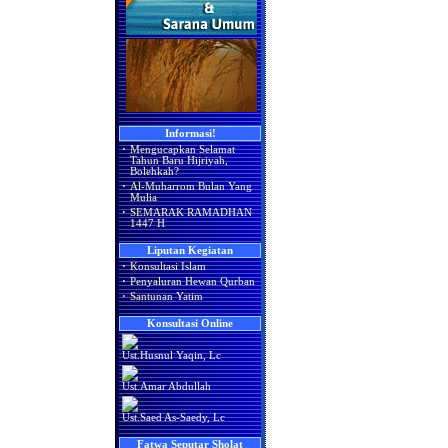
Informasi!
·
Mengucapkan Selamat
Tahun Baru Hijriyah,
Bolehkah?
·
Al-Muharrom Bulan Yang
Mulia
·
SEMARAK RAMADHAN
1447 H
Liputan Kegiatan
·
Konsultasi Islam
·
Penyaluran Hewan Qurban
·
Santunan Yatim
Konsultasi Online
Ust.Husnul Yaqin, Lc
Ust.Amar Abdullah
Ust.Saed As-Saedy, Lc
Fatwa Seputar Sholat