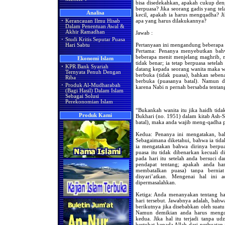
bisa disedekahkan, apakah cukup deng
berpuasa? Jika seorang gadis yang tel
Analisa
kecil, apakah ia harus mengqadha? Ji
apa yang harus dilakukannya?
·
Kerancauan Ilmu Hisab
Dalam Penentuan Awal &
Akhir Ramadhan
Jawab :
·
Studi Kritis Seputar Puasa
Pertanyaan ini mengandung beberapa 
Hari Sabtu
Pertama: Penanya menyebutkan bahw
beberapa menit menjelang maghrib, n
Ekonomi Islam
tidak benar; ia tetap berpuasa setela
·
KPR Bank Syariah
datang kepada seorang wanita maka wan
Ternyata Penuh Dengan
berbuka (tidak puasa), bahkan seben
Riba
berbuka (puasanya batal). Namun de
·
Produk Al-Mudharabah
karena Nabi n pernah bersabda tentan
(Bagi Hasil) Dalam Islam
Sebagai Solusi
Perekonomian Islam
“Bukankah wanita itu jika haidh tidak
Produk Kami
Bukhari (no. 1951) dalam kitab Ash-S
batal), maka anda wajib meng-qadha pu
Kedua: Penanya ini mengatakan, bah
Sebagaimana diketahui, bahwa ia tid
ia mengatakan bahwa dirinya berpuasa
puasa itu tidak dibenarkan kecuali di
pada hari itu setelah anda bersuci d
pendapat tentang; apakah anda ha
membatalkan puasa) tanpa bernia
disyari’atkan. Mengenai hal ini
dipermasalahkan.
Ketiga: Anda menanyakan tentang har
hari tersebut. Jawabnya adalah, ba
berikutnya jika disebabkan oleh suat
Namun demikian anda harus mengq
kedua. Jika hal itu terjadi tanpa u
bertobat kepada Allah dari perbuatan