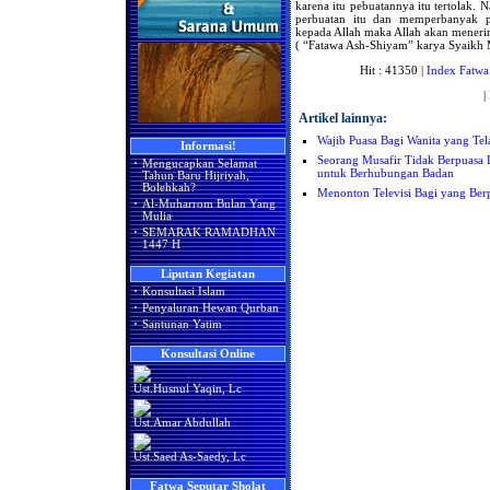
karena itu pebuatannya itu tertolak. 
perbuatan itu dan memperbanyak pe
kepada Allah maka Allah akan meneri
( “Fatawa Ash-Shiyam” karya Syaikh
Hit : 41350 |
Index Fatwa
|
Artikel lainnya:
Wajib Puasa Bagi Wanita yang Te
Informasi!
Seorang Musafir Tidak Berpuasa 
·
Mengucapkan Selamat
untuk Berhubungan Badan
Tahun Baru Hijriyah,
Bolehkah?
Menonton Televisi Bagi yang Ber
·
Al-Muharrom Bulan Yang
Mulia
·
SEMARAK RAMADHAN
1447 H
Liputan Kegiatan
·
Konsultasi Islam
·
Penyaluran Hewan Qurban
·
Santunan Yatim
Konsultasi Online
Ust.Husnul Yaqin, Lc
Ust.Amar Abdullah
Ust.Saed As-Saedy, Lc
Fatwa Seputar Sholat