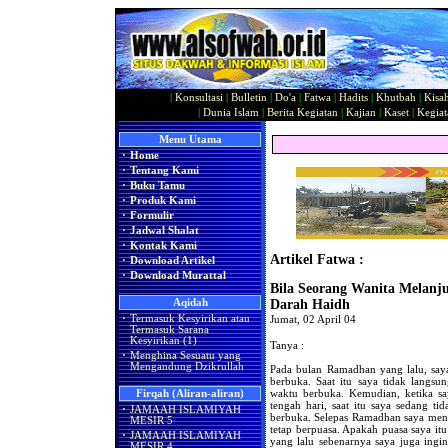
|
Konsultasi
|
Bulletin
|
Do'a
|
Fatwa
|
Hadits
|
Khutbah
|
Kisa
|
Dunia Islam
|
Berita Kegiatan
|
Kajian
|
Kaset
|
Kegiat
Menu Utama
·
Home
·
Tentang Kami
·
Buku Tamu
·
Produk Kami
·
Formulir
·
Jadwal Shalat
·
Kontak Kami
Artikel Fatwa :
·
Download Artikel
·
Download Murattal
Bila Seorang Wanita Melanj
Aqidah
Darah Haidh
·
Termasuk Kesyirikan atau
Jumat, 02 April 04
Termasuk Sarana
Kesyirikan (1)
Tanya :
·
Menghina Sesuatu yang
Mengandung Dzikrullah
Pada bulan Ramadhan yang lalu, say
berbuka. Saat itu saya tidak langsu
waktu berbuka. Kemudian, ketika sa
Firqah (Aliran-aliran)
tengah hari, saat itu saya sedang ti
·
JAMAAH ISLAMIYAH
berbuka. Selepas Ramadhan saya meng-
MESIR 5
tetap berpuasa. Apakah puasa saya it
·
JAMAAH ISLAMIYAH
yang lalu sebenarnya saya juga ingi
MESIR 4