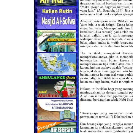
tinggalkan, hal ini berdasarkan firman
“Maka (wajiblah baginya berpuasa) s
yang lain.” (Al-Baqarah: 184). Jika 
maka anda tidak berkewajiban apa-ap
Adapun pertanyaan anda: Bilakah se
Yaitu bila ia telah baligh. Tanda bal
empat hal, yaitu; Mencapai usia lima 
kemaluan. Jika seorang gadis telah me
ia telah baligh, dan ia wajib mengq
walaupun usianya masih muda. Jika i
belas tahun maka ia wajib berpuasa
usianya sudah lebih dari lima belas ta
Jika ia tidak mengetahui hari-h
memperkirakannya, jika ia memperki
berkewajiban satu bulan, karena 
memperkirakan tiga bulan atau dua 
karena hukum asalnya adalah “belum ba
tahu apakah ia meninggalkan satu b
bulan, karena hukum asal yang berlaku
yakin baligh tapi tidak tahu apakah i
bulan atau tiga bulan, maka ia wajib 
Hukum ini berlaku bagi yang mening
meninggalkannya dengan sengaja pad
Allah dan ia tidak mengqadhanya, kar
diterima, berdasarkan sabda Nabi Shal
“Barangsiapa yang melakukan suat
perbuatan itu tertolak.”( Dikeluarkan
Dan barangsiapa yang sengaja menan
kemudian ia melaksanakannya setelah
telah melakukan suatu perbuatan ya