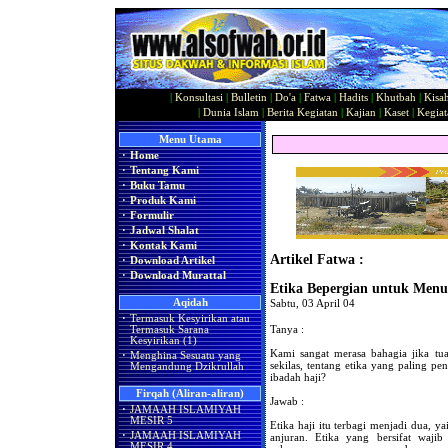
|
Konsultasi
|
Bulletin
|
Do'a
|
Fatwa
|
Hadits
|
Khutbah
|
Kisa
|
Dunia Islam
|
Berita Kegiatan
|
Kajian
|
Kaset
|
Kegiat
Menu Utama
·
Home
·
Tentang Kami
·
Buku Tamu
·
Produk Kami
·
Formulir
·
Jadwal Shalat
·
Kontak Kami
Artikel Fatwa :
·
Download Artikel
·
Download Murattal
Etika Bepergian untuk Menu
Aqidah
Sabtu, 03 April 04
·
Termasuk Kesyirikan atau
Tanya :
Termasuk Sarana
Kesyirikan (1)
Kami sangat merasa bahagia jika tu
·
Menghina Sesuatu yang
sekilas, tentang etika yang paling p
Mengandung Dzikrullah
ibadah haji?
Firqah (Aliran-aliran)
Jawab :
·
JAMAAH ISLAMIYAH
MESIR 5
Etika haji itu terbagi menjadi dua, ya
·
JAMAAH ISLAMIYAH
anjuran. Etika yang bersifat waji
MESIR 4