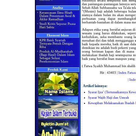
rukunnya secara sempurna dan mengh
dan pantangan-pantangan lainnya serta
Sebab Allah Subhannahu wa Ta'ala tel
Analisa
“(Musim) haji adalah beberapa bula
·
Kerancauan Ilmu Hisab
niatnya dalam bulan itu akan mengerj
Dalam Penentuan Awal &
perbuatan yang dapat membangkitk
Akhir Ramadhan
berbantah-bantahan di dalam masa men
·
Studi Kritis Seputar Puasa
Hari Sabtu
Adapun etika yang bersifat anjuran di
sesuatu yang harus dilakukan, seper
Ekonomi Islam
kedudukan, suka membantu orang lai
menahan diri dan tidak mengganggu a
·
KPR Bank Syariah
Ternyata Penuh Dengan
baik kepada mereka, baik di saat da
Riba
demikian itu adalah budi pekerti yang
orang beriman kapan dan di mana s
·
Produk Al-Mudharabah
melakukan ibadah haji sesempurna m
(Bagi Hasil) Dalam Islam
Sebagai Solusi
baik yang bersifat lisan maupun yang p
Perekonomian Islam
( Fatwa Syaikh Muhammad bin shalih 
Produk Kami
Hit : 43403 |
Index Fatwa
|
Inde
Artikel lainnya:
Syarat Ijza’ (Tertunaikannya Kew
Syarat Wajib Haji dan Umrah
Kewajiban Melaksanakan Ibadah H