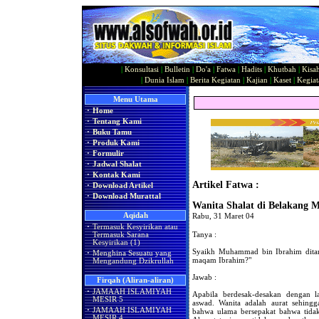
|
Konsultasi
|
Bulletin
|
Do'a
|
Fatwa
|
Hadits
|
Khutbah
|
Kisa
|
Dunia Islam
|
Berita Kegiatan
|
Kajian
|
Kaset
|
Kegiat
Menu Utama
·
Home
·
Tentang Kami
·
Buku Tamu
·
Produk Kami
·
Formulir
·
Jadwal Shalat
·
Kontak Kami
Artikel Fatwa :
·
Download Artikel
·
Download Murattal
Wanita Shalat di Belakang
Aqidah
Rabu, 31 Maret 04
·
Termasuk Kesyirikan atau
Tanya :
Termasuk Sarana
Kesyirikan (1)
Syaikh Muhammad bin Ibrahim ditan
·
Menghina Sesuatu yang
maqam Ibrahim?"
Mengandung Dzikrullah
Jawab :
Firqah (Aliran-aliran)
·
JAMAAH ISLAMIYAH
Apabila berdesak-desakan dengan l
MESIR 5
aswad. Wanita adalah aurat sehing
·
JAMAAH ISLAMIYAH
bahwa ulama bersepakat bahwa tidak
MESIR 4