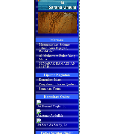
Informasi!
·
Mengucapkan Selamat
Tahun Baru Hijriyah,
Bolehkah?
·
Al-Muharrom Bulan Yang
Mulia
·
SEMARAK RAMADHAN
1447 H
Liputan Kegiatan
·
Konsultasi Islam
·
Penyaluran Hewan Qurban
·
Santunan Yatim
Konsultasi Online
Ust.Husnul Yaqin, Lc
Ust.Amar Abdullah
Ust.Saed As-Saedy, Lc
Fatwa Seputar Sholat