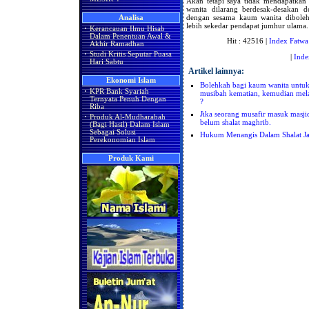
Akan tetapi saya tidak mendapatkan
wanita dilarang berdesak-desakan de
dengan sesama kaum wanita diboleh
Analisa
lebih sekedar pendapat jumhur ulama.
·
Kerancauan Ilmu Hisab
Dalam Penentuan Awal &
Hit : 42516 |
Index Fatwa
Akhir Ramadhan
·
Studi Kritis Seputar Puasa
|
Inde
Hari Sabtu
Artikel lainnya:
Ekonomi Islam
Bolehkah bagi kaum wanita untuk
·
KPR Bank Syariah
musibah kematian, kemudian mela
Ternyata Penuh Dengan
?
Riba
Jika seorang musafir masuk masjid 
·
Produk Al-Mudharabah
belum shalat maghrib.
(Bagi Hasil) Dalam Islam
Sebagai Solusi
Hukum Menangis Dalam Shalat J
Perekonomian Islam
Produk Kami