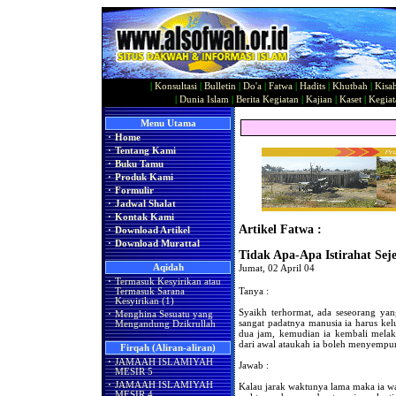
|
Konsultasi
|
Bulletin
|
Do'a
|
Fatwa
|
Hadits
|
Khutbah
|
Kisa
|
Dunia Islam
|
Berita Kegiatan
|
Kajian
|
Kaset
|
Kegiat
Menu Utama
·
Home
·
Tentang Kami
·
Buku Tamu
·
Produk Kami
·
Formulir
·
Jadwal Shalat
·
Kontak Kami
Artikel Fatwa :
·
Download Artikel
·
Download Murattal
Tidak Apa-Apa Istirahat Se
Aqidah
Jumat, 02 April 04
·
Termasuk Kesyirikan atau
Tanya :
Termasuk Sarana
Kesyirikan (1)
Syaikh terhormat, ada seseorang ya
·
Menghina Sesuatu yang
sangat padatnya manusia ia harus kelu
Mengandung Dzikrullah
dua jam, kemudian ia kembali melak
dari awal ataukah ia boleh menyempur
Firqah (Aliran-aliran)
·
JAMAAH ISLAMIYAH
Jawab :
MESIR 5
·
JAMAAH ISLAMIYAH
Kalau jarak waktunya lama maka ia waj
MESIR 4