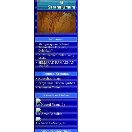
Informasi!
·
Mengucapkan Selamat
Tahun Baru Hijriyah,
Bolehkah?
·
Al-Muharrom Bulan Yang
Mulia
·
SEMARAK RAMADHAN
1447 H
Liputan Kegiatan
·
Konsultasi Islam
·
Penyaluran Hewan Qurban
·
Santunan Yatim
Konsultasi Online
Ust.Husnul Yaqin, Lc
Ust.Amar Abdullah
Ust.Saed As-Saedy, Lc
Fatwa Seputar Sholat