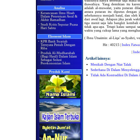
waktunya hanya sebentar saja maka 
thawafnya. Yang demikian itu karen
adalah al-muwalat, yaitu putaran di
Analisa
antara putaran itu diputus dengan 
·
Kerancauan Ilmu Hisab
sebelumnya menjadi batal, dan oleh 
Dalam Penentuan Awal &
dari awal lagi. Adapun jika jarak wak
Akhir Ramadhan
tiga menit saja lalu bangkit kembali
·
Studi Kritis Seputar Puasa
tidak apa-apa. Tetapi kalau sampai s
Hari Sabtu
waktu yang cukup lama yang mengharu
Ekonomi Islam
( Ibnu Utsaimin: al-Liqa’ as-Syahri, v
·
KPR Bank Syariah
Hit : 40215 |
Index Fatwa
Ternyata Penuh Dengan
Riba
|
Inde
·
Produk Al-Mudharabah
(Bagi Hasil) Dalam Islam
Artikel lainnya:
Sebagai Solusi
Perekonomian Islam
Menikah Dengan Niat Talak
Sederhana Di Dalam Menyelengga
Produk Kami
Tidak Ada Kontradiksi Di Dalam 