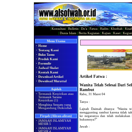
|
Konsultasi
|
Bulletin
|
Do'a
|
Fatwa
|
Hadits
|
Khutbah
|
Kisa
|
Dunia Islam
|
Berita Kegiatan
|
Kajian
|
Kaset
|
Kegiat
Menu Utama
·
Home
·
Tentang Kami
·
Buku Tamu
·
Produk Kami
·
Formulir
·
Jadwal Shalat
·
Kontak Kami
Artikel Fatwa :
·
Download Artikel
·
Download Murattal
Wanita Telah Selesai Dari S
Aqidah
Rambut
·
Termasuk Kesyirikan atau
Rabu, 31 Maret 04
Termasuk Sarana
Kesyirikan (1)
Tanya :
·
Menghina Sesuatu yang
Mengandung Dzikrullah
Lajnah Daimah ditanya: "Wanita te
menggunting rambut karena tidak tah
ke negaranya dan telah melakukan 
Firqah (Aliran-aliran)
hukumnya?"
·
JAMAAH ISLAMIYAH
MESIR 5
Jawab :
·
JAMAAH ISLAMIYAH
MESIR 4