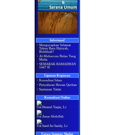
Informasi!
·
Mengucapkan Selamat
Tahun Baru Hijriyah,
Bolehkah?
·
Al-Muharrom Bulan Yang
Mulia
·
SEMARAK RAMADHAN
1447 H
Liputan Kegiatan
·
Konsultasi Islam
·
Penyaluran Hewan Qurban
·
Santunan Yatim
Konsultasi Online
Ust.Husnul Yaqin, Lc
Ust.Amar Abdullah
Ust.Saed As-Saedy, Lc
Fatwa Seputar Sholat