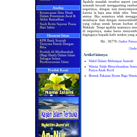
Apabila masalah tersebut seperti ya
manasik kecuali menggunting rambut
Analisa
negerinya, dengan niat menyempurna
karena ia lupa atau tidak tahu. Se
·
Kerancauan Ilmu Hisab
semua. Jika suaminya telah mengga
Dalam Penentuan Awal &
Akhir Ramadhan
membayar dam dengan menyembelih sa
yang cukup untuk hewan kurban dan
·
Studi Kritis Seputar Puasa
Makkah. Tetapi apabila suaminya meng
Hari Sabtu
di negerinya, maka harus menyembe
dagingnya kepada kafir miskin yang ad
Ekonomi Islam
·
KPR Bank Syariah
Hit : 36776 |
Index Fatwa
Ternyata Penuh Dengan
Riba
|
Inde
·
Produk Al-Mudharabah
Artikel lainnya:
(Bagi Hasil) Dalam Islam
Sebagai Solusi
Wakil Dalam Melempar Jumrah
Perekonomian Islam
Wanita Telah Menyelesaikan Sem
Punya Anak Kecil
Produk Kami
Bentuk Pakaian Ihram Bagi Wanit