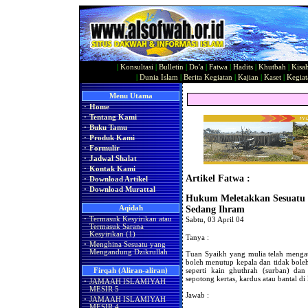
|
Konsultasi
|
Bulletin
|
Do'a
|
Fatwa
|
Hadits
|
Khutbah
|
Kisa
|
Dunia Islam
|
Berita Kegiatan
|
Kajian
|
Kaset
|
Kegiat
Menu Utama
·
Home
·
Tentang Kami
·
Buku Tamu
·
Produk Kami
·
Formulir
·
Jadwal Shalat
·
Kontak Kami
Artikel Fatwa :
·
Download Artikel
·
Download Murattal
Hukum Meletakkan Sesuatu 
Aqidah
Sedang Ihram
·
Termasuk Kesyirikan atau
Sabtu, 03 April 04
Termasuk Sarana
Kesyirikan (1)
Tanya :
·
Menghina Sesuatu yang
Mengandung Dzikrullah
Tuan Syaikh yang mulia telah menga
boleh menutup kepala dan tidak bol
seperti kain ghuthrah (surban) dan
Firqah (Aliran-aliran)
sepotong kertas, kardus atau bantal di
·
JAMAAH ISLAMIYAH
MESIR 5
Jawab :
·
JAMAAH ISLAMIYAH
MESIR 4