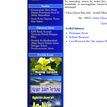
Ya, mencakup semua itu, maka dari i
hendaklah ia meninggikan benda-ben
Analisa
menempel.
·
Kerancauan Ilmu Hisab
( Fatwa-Fatwa Haji oleh : Syaikh Muh
Dalam Penentuan Awal &
Akhir Ramadhan
Hit : 39925 |
Index Fatwa
·
Studi Kritis Seputar Puasa
Hari Sabtu
|
Inde
Ekonomi Islam
Artikel lainnya:
·
KPR Bank Syariah
Pantangan Ihram
Ternyata Penuh Dengan
Riba
Kalimat Bersyarat
·
Produk Al-Mudharabah
Cara Bersyarat Jika Tak mampu 
(Bagi Hasil) Dalam Islam
Sebagai Solusi
Perekonomian Islam
Produk Kami