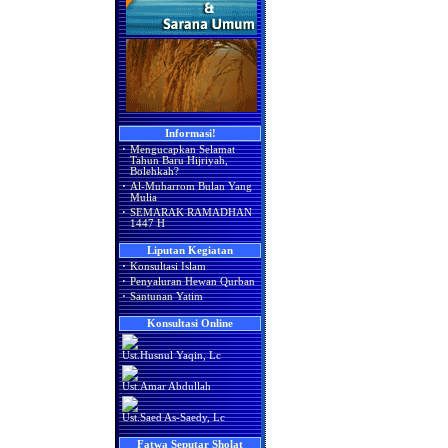
Informasi!
·
Mengucapkan Selamat
Tahun Baru Hijriyah,
Bolehkah?
·
Al-Muharrom Bulan Yang
Mulia
·
SEMARAK RAMADHAN
1447 H
Liputan Kegiatan
·
Konsultasi Islam
·
Penyaluran Hewan Qurban
·
Santunan Yatim
Konsultasi Online
Ust.Husnul Yaqin, Lc
Ust.Amar Abdullah
Ust.Saed As-Saedy, Lc
Fatwa Seputar Sholat