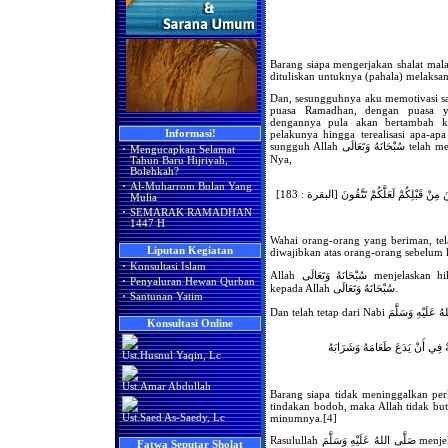
Barang siapa mengerjakan shalat mal
dituliskan untuknya (pahala) melaksa
Dan, sesungguhnya aku memotivasi s
puasa Ramadhan, dengan puasa y
dengannya pula akan bertambah k
Informasi!
pelakunya hingga terealisasi apa-ap
sungguh Allah سُبْحَانَهُ وَتَعَالَى telah mengisyaratkan kepada hal tersebut di dalam firman-
·
Mengucapkan Selamat
Nya,
Tahun Baru Hijriyah,
Bolehkah?
·
Al-Muharrom Bulan Yang
َ مِنْ قَبْلِكُمْ لَعَلَّكُمْ تَتَّقُونَ [البقرة : 183
Mulia
·
SEMARAK RAMADHAN
1447 H
Wahai orang-orang yang beriman, tela
Liputan Kegiatan
diwajibkan atas orang-orang sebelum k
·
Konsultasi Islam
Allah سُبْحَانَهُ وَتَعَالَى menjelaskan hikmah dari diwajibkannya puasa, yaitu, bertakwa
·
Penyaluran Hewan Qurban
kepada Allah سُبْحَانَهُ وَتَعَالَى.
·
Santunan Yatim
Konsultasi Online
َةٌ فِي أَنْ يَدَعَ طَعَامَهُ وَشَرَابَهُ
Ust.Husnul Yaqin, Lc
Ust.Amar Abdullah
Barang siapa tidak meninggalkan pe
tindakan bodoh, maka Allah tidak b
minumnya.[4]
Ust.Saed As-Saedy, Lc
Rasulullah صَلَّى اللهُ عَلَيْهِ وَسَلَّمَ menjelaskan di dalam hadis ini bahwa hikmah dari puasa
Fatwa Seputar Sholat