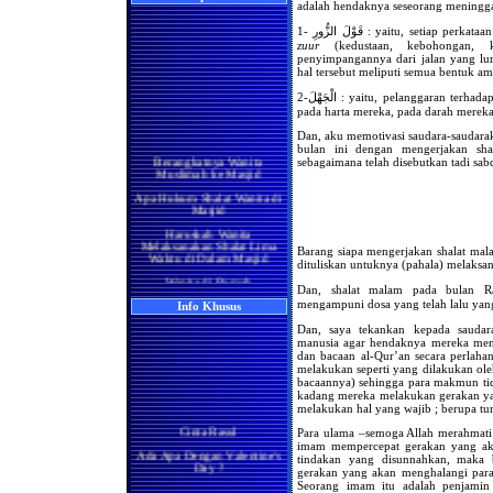
adalah hendaknya seseorang meningga
1- قَوْلَ الزُّورِ : yaitu, se
zuur
(kedustaan, kebohongan, k
penyimpangannya dari jalan yang lu
hal tersebut meliputi semua bentuk a
2-الْجَهْلَ : yaitu, pelanggaran terhadap manusia dan tindak kezhaliman terhadap mereka,
pada harta mereka, pada darah merek
Dan, aku memotivasi saudara-saudar
Berangkatnya Wanita
bulan ini dengan mengerjakan sh
Muslimah ke Masjid
sebagaimana telah disebutkan tadi sab
Apa Hukum Shalat Wanita di
Masjid
Haruskah Wanita
Melaksanakan Shalat Lima
Waktu di Dalam Masjid
Barang siapa mengerjakan shalat mal
dituliskan untuknya (pahala) melaksa
Wanita di Rumah
Berma'mum Kepada Imam
Dan, shalat malam pada bulan Ramadhan dengann
di Masjid
mengampuni dosa yang telah lalu yang
Info Khusus
Apakah Shalatnya Seorang
Wanita di rumah Lebih
Dan, saya tekankan kepada sauda
Utama Ataukah di Masjidil
manusia agar hendaknya mereka men
Haram
dan bacaan al-Qur’an secara perlahan
melakukan seperti yang dilakukan ol
Manakah yang Lebih Utama
bacaannya) sehingga para makmun ti
Bagi Wanita Pada Bulan
kadang mereka melakukan gerakan ya
Ramadhan, Melaksanakan
melakukan hal yang wajib ; berupa tum
Shalat di Masjidil Haram
atau di Rumah
Cinta Rasul
Para ulama –semoga Allah merahmati
Shalatnya Kaum Wanita
imam mempercepat gerakan yang a
Ada Apa Dengan Valentine's
yang Sedang Umrah di
tindakan yang disunnahkan, maka
Day ?
Bulan Ramadhan
gerakan yang akan menghalangi par
Manisnya Iman
Seorang imam itu adalah penjamin