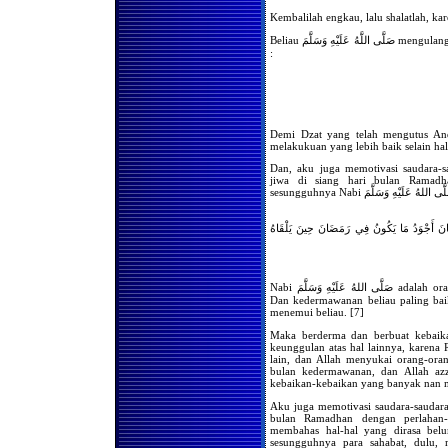
Hukum Menangis Dalam
Shalat Jama'ah
Kembalilah engkau, lalu shalatlah, k
Jika seorang musafir masuk
Beliau صَلَّى اللَّهُ عَلَيْهِ وَسَلَّمَ mengulangi hal itu kepadanya tiga kali, hingga ia mengatakan
masjid di saat orang sedang
:
shalat jama'ah Isya' dan ia
belum shalat maghrib.
Bolehkah bagi kaum wanita
untuk berkunjung ke rumah
orang yang sedang terkena
musibah kematian,
kemudian melakukan shalat
Demi Dzat yang telah mengutus An
jenazah berjama'ah dirumah
melakukuan yang lebih baik selain hal 
tersebut ?
Dan, aku juga memotivasi saudara
Apabila seseorang tidak
jiwa di siang hari bulan Ramadh
melakukan shalat fardlu
selama 3 tahun tanpa uzur,
kemudian bertaubat , apakah
dia harus mengqodha shalat
 وَكَانَ أَجْوَدُ مَا يَكُونُ فِي رَمَضَانَ حِينَ يَلْقَاهُ
tersebut ?
Apabila suatu jama'ah
melakukan shalat tidak
menghadap qiblah,
bagaimanakah hukumnya ?
Nabi صَلَّى اللهُ عَلَيْهِ وَسَلَّمَ adalah orang yang paling dermawan dalam segala kebaikan.
Dan kedermawanan beliau paling baik
Membangunkan Tamu
menemui beliau. [7]
Untuk Shalat Shubuh
Maka berderma dan berbuat kebaika
Doa-Doa Menjelang Azan
keunggulan atas hal lainnya, karena
Shubuh
lain, dan Allah menyukai orang-ora
bulan kedermawanan, dan Allah az
Bacaan Sebelum Imam Naik
kebaikan-kebaikan yang banyak nan m
Mimbar Pada Hari Jum'at
Shalat Tasbih
Aku juga memotivasi saudara-saudar
bulan Ramadhan dengan perlahan
Hukum Wirid Secara
membahas hal-hal yang dirasa belu
Jama'ah/Bersama-sama
sesungguhnya para sahabat, dulu,