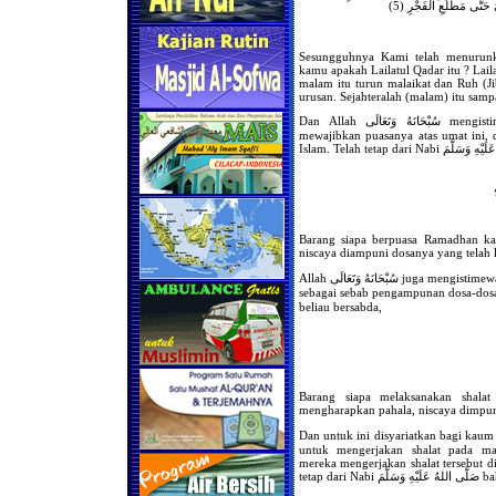
Sesungguhnya Kami telah menurunka
kamu apakah Lailatul Qadar itu ? Laila
malam itu turun malaikat dan Ruh (J
urusan. Sejahteralah (malam) itu sampai
Dan Allah سُبْحَانَهُ وَتَعَالَى mengistimewakannya dengan bahwa Dia سُبْحَانَهُ وَتَعَالَى
mewajibkan puasanya atas umat ini, 
Barang siapa berpuasa Ramadhan ka
niscaya diampuni dosanya yang telah l
Allah سُبْحَانَهُ وَتَعَالَى juga mengistimewakan bulan ini dengan menjadikan shalat malamnya
sebagai sebab pengampunan dosa-dosa. Telah tetap dari belia
beliau bersabda,
Barang siapa melaksanakan shal
mengharapkan pahala, niscaya dimpuni
Dan untuk ini disyariatkan bagi kaum Muslimin dengan
untuk mengerjakan shalat pada m
mereka mengerjakan shalat tersebut d
tetap dar