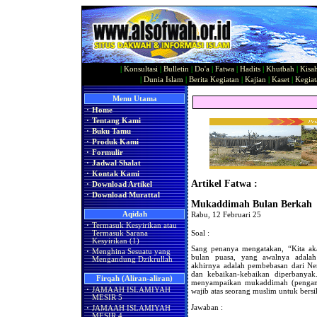
|
Konsultasi
|
Bulletin
|
Do'a
|
Fatwa
|
Hadits
|
Khutbah
|
Kisa
|
Dunia Islam
|
Berita Kegiatan
|
Kajian
|
Kaset
|
Kegiat
Menu Utama
·
Home
·
Tentang Kami
·
Buku Tamu
·
Produk Kami
·
Formulir
·
Jadwal Shalat
·
Kontak Kami
Artikel Fatwa :
·
Download Artikel
·
Download Murattal
Mukaddimah Bulan Berkah
Aqidah
Rabu, 12 Februari 25
·
Termasuk Kesyirikan atau
Soal :
Termasuk Sarana
Kesyirikan (1)
Sang penanya mengatakan, “Kita ak
·
Menghina Sesuatu yang
bulan puasa, yang awalnya adala
Mengandung Dzikrullah
akhirnya adalah pembebasan dari Ne
dan kebaikan-kebaikan diperbanya
Firqah (Aliran-aliran)
menyampaikan mukaddimah (penganta
·
JAMAAH ISLAMIYAH
wajib atas seorang muslim untuk bers
MESIR 5
Jawaban :
·
JAMAAH ISLAMIYAH
MESIR 4