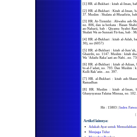
Untuk Mengimami Mereka
[1] HR. al-Bukhari : kitab al-Iman, 
Dalam Melakukan Shalat di
Bulan Ramadhan
[2] HR. al-Bukhari : Kitab al-Iman,
37. Muslim : Shalatu al-Musafirin, ba
Wajibkah Kaum Wanita
Melaksanakan Shalat
[3] HR. At-Tirmidzi : Abwabu ash-S
Berjama'ah di Rumah
no. 806, dan ia berkata : Hasan Shah
an-Naharii, bab : Qiyamu Syahri Ram
Apa hukum Shalat
Shalati Wa as-Sunnati Fii-haa, bab : 
Berjama'ah Bagi Kaum
Wanita
[4] HR. al-Bukhari : kitab al-Adab, bab : firman Allah ta’ala :
30), no (6057)
Apakah Ada Niat Khusus
Bagi Imam Yg Mengimami
[5] HR. al-Bukhari : kitab al-Jum’a
Shalat Kaum Pria & Wanita
Ghairihi, no. 1147. Muslim : kitab sha
Shalatnya Piket Penjaga (
Wa ‘Adadu Raka’aati an-Nabi...no. 73
Satpam )
[6] HR. al-Bukhari : kitab al-Adzan,
Gerakan Dalam Shalat
bi-al-I’adati, no. 793. Dan Muslim : ki
Kulli Rak’atin…no. 397.
Hukum Gerakan Sia-Sia Di
Dalam Shalat
[7] HR. al-Bukhari : kitab ash-Sh
Ramadhan
Hukum Gerakan Sia-Sia Di
Dalam Shalat
[8] HR. Muslim : kitab al-Iman, bab : Qaulu an-Nabi مَ
Ghasysyanaa Falaisa Minnaa, no. 102.
Keengganan Para Sopir
Untuk Shalat Jama’ah
Hukum Menangguhkan
Shalat Hingga Malam Hari
Hit : 15803 |
Index Fatwa
Hukum Meremehkan Shalat
|
Hukum Menangguhkan
Artikel lainnya:
Shalat Subuh Dari Waktunya
Adakah Ayat untuk Memudahkan P
Dampak Hukum Bagi yang
Menjaga Tidur
Meninggalkan Shalat