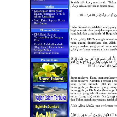
Syaikh رَحِمَهُ اللهُ menjawab, “Bulan yang penuh berkah ini –bulan Ramadhan-, Allah
سُبْحَانَهُ وَتَعَالَى berfirman tentangnya,
Analisa
·
Kerancauan Ilmu Hisab
Dalam Penentuan Awal &
مِنَ الْهُدَى وَالْفُرْقَانِ [البقرة : 185
Akhir Ramadhan
·
Studi Kritis Seputar Puasa
Hari Sabtu
Bulan Ramadhan adalah (bulan) yang 
bagi manusia dan penjelasan-penjel
Ekonomi Islam
yang hak dan yang batil) (
al-Baqarah
·
KPR Bank Syariah
Ternyata Penuh Dengan
Allah سُبْحَانَهُ وَتَعَالَى mengistimewakannya dengan bahwa pada bulan tersebut al-Qur’an
Riba
yang agung diturunkan, dan Allah سُبْحَانَهُ وَتَعَالَى juga mengistimewakannya denga
·
Produk Al-Mudharabah
adanya malam yang penuh keberkahan, yai
(Bagi Hasil) Dalam Islam
وَتَعَالَى berfirman tentang malam terse
Sebagai Solusi
Perekonomian Islam
إِنَّا أَنْزَلْنَاهُ فِي لَيْلَةٍ مُبَارَكَةٍ إِنَّا كُنَّا مُنْذِرِينَ (3) فِيهَا يُفْرَقُ كُلُّ أَمْرٍ حَكِيمٍ (4) أَمْرًا مِنْ عِنْدِنَا إِنَّا كُنَّا
Produk Kami
ينَ (5) رَحْمَةً مِنْ رَبِّكَ إِنَّهُ هُوَ السَّمِيعُ الْعَلِيمُ (6) رَبِّ السَّمَاوَاتِ وَالْأَرْضِ وَمَا بَيْنَهُمَا إِنْ كُنْتُمْ
Sesungguhnya Kami menurunkannya
Sesungguhnya Kamilah pemberi perin
yang penuh hikmah. (Hal itu mer
Sesungguhnya Kamilah yang mengut
Sesungguhnya Dia Maha Mendengar la
serta apa yang ada di antara kedua
tuhan (yang hak) selain Dia (yang
dan Tuhan nenek moyangmu terdahul
Allah سُبْحَانَهُ وَتَعَالَى ju
إِنَّا أَنْزَلْنَاهُ فِي لَيْلَةِ الْقَدْرِ (1) وَمَا أَدْرَاكَ مَا لَيْلَةُ الْقَدْرِ (2) لَيْلَةُ الْقَدْرِ خَيْرٌ مِنْ أَلْفِ شَهْرٍ (3) تَنَزَّلُ