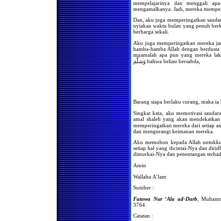
Setelah Setiap Shalat Fardhu
mempelajarinya dan menggali ap
mengamalkanya. Jadi, mereka mempel
Hukum Meninggalkan
Shalat Karena Sakit
Dan, aku juga memperingatkan sauda
nyiakan waktu bulan yang penuh ber
Jika Telah Suci Saat Shalat
berharga sekali.
Ashar atau Isya, Apakah
Wajib Melaksanakan Shalat
Aku juga memperingatkan mereka jan
Zhuhur dan Maghrib
hamba-hamba Allah dengan berdusta d
Jika Wanita Mendapatkan
muamalah apa pun yang mereka lakukan. Karena
Kesuciannya di waktu Ashar
وَسَلَّمَ bahwa beliau bersabda,
Apakah Ia Harus
Melaksanakan Shalat Zhuhur
Mendapatkan Haidh
Beberapa Saat Setelah Masuk
Waktu Shalat, Wajibkah
Mengqadha Shalat Tersebut
Barang siapa berlaku curang, maka i
Setelah Suci
Singkat kata, aku memotivasi sauda
Urutan Shalat yang Diqadha
amal shaleh yang akan mendekatkan diri mereka kep
Seorang Wanita
memperingatkan mereka dari setiap a
Mendapatkan Kesuciannya
dan mengurangi keimanan mereka.
Beberapa Saat Sebelum
Terbenamnya Matahari,
Aku memohon kepada Allah untukku 
Wajibkah Ia Melaksanakan
setiap hal yang dicintai-Nya dan diri
Shalat Zhuhur dan Ashar?
dimurkai-Nya dan penentangan terha
Keutamaan Shaf Wanita
Amin
Dalam Shalat Berjama'ah
Wallahu A’lam
Berkumpulnya Wanita Untuk
Shalat Tarawih
Sumber :
Bolehkah Seorang Wanita
Fatawa Nur ‘Ala ad-Darb
, Muhamma
Shalat Sendiri dibelakang
3764.
Shaf
Bolehkah kaum Wanita
Catatan :
Menetapkan Seorang Wanita