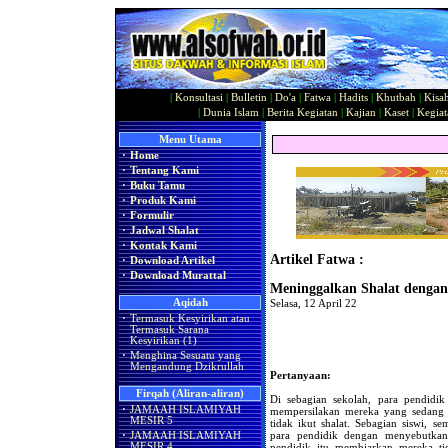
|
Konsultasi
|
Bulletin
|
Do'a
|
Fatwa
|
Hadits
|
Khutbah
|
Kisa
|
Dunia Islam
|
Berita Kegiatan
|
Kajian
|
Kaset
|
Kegiat
Menu Utama
·
Home
·
Tentang Kami
·
Buku Tamu
·
Produk Kami
·
Formulir
·
Jadwal Shalat
·
Kontak Kami
Artikel Fatwa :
·
Download Artikel
·
Download Murattal
Meninggalkan Shalat dengan
Aqidah
Selasa, 12 April 22
·
Termasuk Kesyirikan atau
Termasuk Sarana
Kesyirikan (1)
·
Menghina Sesuatu yang
Mengandung Dzikrullah
Pertanyaan:
Firqah (Aliran-aliran)
Di sebagian sekolah, para pendidik
·
JAMAAH ISLAMIYAH
mempersilakan mereka yang sedang 
MESIR 5
tidak ikut shalat. Sebagian siswi,
para pendidik dengan menyebutka
·
JAMAAH ISLAMIYAH
MESIR 4
pendidik itu membiarkan mereka ti