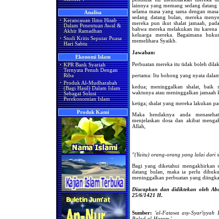
lainnya yang memang sedang datang 
selama masa yang sama dengan masa 
Analisa
sedang datang bulan, mereka menyem
·
Kerancauan Ilmu Hisab
mereka pun ikut shalat jamaah, pada
Dalam Penentuan Awal &
bahwa mereka melakukan itu karena t
Akhir Ramadhan
keluarga mereka. Bagaimana huku
·
Studi Kritis Seputar Puasa
memelihara Syaikh.
Hari Sabtu
Jawaban:
Ekonomi Islam
Perbuatan mereka itu tidak boleh dila
·
KPR Bank Syariah
Ternyata Penuh Dengan
pertama: Itu bohong yang nyata dal
Riba
·
Produk Al-Mudharabah
kedua; meninggalkan shalat, baik 
(Bagi Hasil) Dalam Islam
waktunya atau meninggalkan jamaah k
Sebagai Solusi
Perekonomian Islam
ketiga; shalat yang mereka lakukan pa
Produk Kami
Maka hendaknya anda menaseha
menjelaskan dosa dan akibat mengak
Allah,
"(Yaitu) orang-orang yang lalai dari 
Bagi yang diketahui mengakhirkan s
datang bulan, maka ia perlu dih
meninggalkan perbuatan yang diingkari
Diucapkan dan didiktekan oleh Abd
25/6/1421 H.
Sumber:
'al-Fatawa asy-Syar'iyyah
Balad al-Haram,'