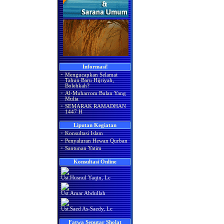
Informasi!
·
Mengucapkan Selamat
Tahun Baru Hijriyah,
Bolehkah?
·
Al-Muharrom Bulan Yang
Mulia
·
SEMARAK RAMADHAN
1447 H
Liputan Kegiatan
·
Konsultasi Islam
·
Penyaluran Hewan Qurban
·
Santunan Yatim
Konsultasi Online
Ust.Husnul Yaqin, Lc
Ust.Amar Abdullah
Ust.Saed As-Saedy, Lc
Fatwa Seputar Sholat