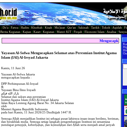
n
|
Do'a
|
Fatwa
|
Hadits
|
Khutbah
|
Kisah
|
Mu'jizat
|
Qur'an
|
Sakinah
|
Tarikh
|
Tokoh
|
Aqidah
|
Fi
|
Berita Kegiatan
|
Kajian
|
Kaset
|
Kegiatan
|
Materi KIT
|
Firqah
|
Ekonomi Islam
|
Analisa
|
Seny
Mengucapkan Sela
Ka
Hi
Hit
Yayasan Al-Sofwa Mengucapkan Selamat atas Peresmian Institut Agama
On
Islam (IAI) Al-Irsyad Jakarta
Kamis, 11 Juni 26
Yayasan Al-Sofwa Jakarta
mengucapkan kepada :
DPP Perhimpunan Al-Irsyad
&
Yayasan Bina Ilmu Irsyadi
بارك الله فيكم
Selamat dan sukses atas peresmian
Institut Agama Islam (IAI) Al-Irsyad Jakarta
Jalan Raya Lenteng Agung Barat No. 34 Jakarta Selatan
oleh
Menteri Agama Republik Indonesia
pada hari Kamis, 11 Juni 2026/25 Dzulhijjah 1447 H.
Semoga Allah menjadikan Institut ini sebagai pusat lahirnya insan-insan berilmu, beriman,
dan berakhlak mulia. Semoga setiap langkah pengembangan Institusi ini senantiasa
mendapat petunjuk, keberkahan, dan kemudahan dari Allah serta menjadi amal jariyah