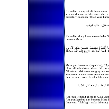
Shalat Jama'ah
Jika seorang musafir masuk
masjid di saat orang sedang
Kemudian diangkat di hadapanku 
shalat jama'ah Isya' dan ia
segelas khamer, segelas susu, dan s
belum shalat maghrib.
berkata, “Itu adalah fithrah yang ka
Bolehkah bagi kaum wanita
untuk berkunjung ke rumah
عْتُ فَمَرَرْتُ عَلَى مُوسَى
orang yang sedang terkena
musibah kematian,
kemudian melakukan shalat
jenazah berjama'ah dirumah
Kemudian diwajibkan atasku shalat 5
tersebut ?
bertemu Musa.
Apabila seseorang tidak
melakukan shalat fardlu
َّ أُمَّتَكَ لَا تَسْتَطِيعُ خَمْسِينَ صَلَاةً كُلَّ يَوْمٍ
selama 3 tahun tanpa uzur,
kemudian bertaubat , apakah
َ أَشَدَّ الْمُعَالَجَةِ فَارْجِعْ إِلَى رَبِّكَ فَاسْأَلْهُ
dia harus mengqodha shalat
tersebut ?
Apabila suatu jama'ah
melakukan shalat tidak
Musa pun bertanya (kepadaku), “Ap
menghadap qiblah,
‘Aku diperintahkan shalat 50 wak
bagaimanakah hukumnya ?
“Umatmu tidak akan sanggup melakuk
aku pernah mencobanya pada manusi
Membangunkan Tamu
Israil dengan serius. Kembalilah kep
Untuk Shalat Shubuh
Doa-Doa Menjelang Azan
Shubuh
هُ فَرَجَعْتُ فَوَضَعَ عَنِّي عَشْرًا
Bacaan Sebelum Imam Naik
Mimbar Pada Hari Jum'at
Aku pun kembali (kepada Allah untu
Shalat Tasbih
Aku pun kembali dan bertemu Musa lag
(menemui Allah lagi), maka dikurang 
Hukum Wirid Secara
Jama'ah/Bersama-sama
Setelah Setiap Shalat Fardhu