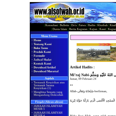
|
Konsultasi
|
Bulletin
|
Do'a
|
Fatwa
|
Hadits
|
Khutbah
|
Kisa
|
Dunia Islam
|
Berita Kegiatan
|
Kajian
|
Kaset
|
Kegiat
Menu Utama
·
Home
·
Tentang Kami
·
Buku Tamu
·
Produk Kami
·
Formulir
·
Jadwal Shalat
·
Kontak Kami
Artikel Hadits :
·
Download Artikel
·
Download Murattal
Aqidah
Jumat, 09 Februari 24
·
Termasuk Kesyirikan atau
**
Termasuk Sarana
Kesyirikan (1)
Allah-سُبْحَانَهُ وَتَعَالَى-berfirman,
·
Menghina Sesuatu yang
Mengandung Dzikrullah
ْمَسْجِدِ الْأَقْصَى الَّذِي بَارَكْنَا حَوْلَهُ لِنُرِيَهُ
Firqah (Aliran-aliran)
·
JAMAAH ISLAMIYAH
MESIR 5
·
JAMAAH ISLAMIYAH
MESIR 4
Maha Suci Allah, yang telah mempe