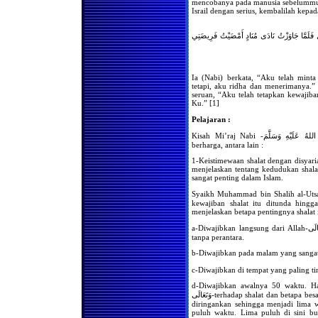
mencobanya pada manusia sebelummu
Untuk Mengimami Mereka
Israil dengan serius, kembalilah kep
Dalam Melakukan Shalat di
Bulan Ramadhan
َ فَلَمَّا جَاوَزْتُ نَادَى مُنَادٍ أَمْضَيْتُ فَرِيضَتِي
Wajibkah Kaum Wanita
Melaksanakan Shalat
Berjama'ah di Rumah
Apa hukum Shalat
Berjama'ah Bagi Kaum
Ia (Nabi) berkata, “Aku telah min
Wanita
tetapi, aku ridha dan menerimanya.”
seruan, “Aku telah tetapkan kewaji
Apakah Ada Niat Khusus
Ku.” [1]
Bagi Imam Yg Mengimami
Shalat Kaum Pria & Wanita
Pelajaran :
Shalatnya Piket Penjaga (
Kisah Mi’raj Nabi -صَلَى اللهُ عَلَيْهِ وَسَلَّمَ-di atas memberikan pelajaran yang sangat
Satpam )
berharga, antara lain :
Gerakan Dalam Shalat
1-Keistimewaan shalat dengan disyaria
menjelaskan tentang kedudukan shala
Hukum Gerakan Sia-Sia Di
sangat penting dalam Islam.
Dalam Shalat
Hukum Gerakan Sia-Sia Di
Syaikh Muhammad bin Shalih al-Utsaimin-رَحِمَهُ اللهُ-berkata, “Perhatikanl
Dalam Shalat
kewajiban shalat itu ditunda hing
menjelaskan betapa pentingnya shalat i
Keengganan Para Sopir
Untuk Shalat Jama’ah
a-Diwajibkan langsung dari Allah-سُبْحَانَهُ وَتَعَالَى-kepada RasulNya-صَلَّى اللهُ عَلَيْهِ وَسَلَّمَ-
tanpa perantara.
Hukum Menangguhkan
Shalat Hingga Malam Hari
Hukum Meremehkan Shalat
c-Diwajibkan di tempat yang paling ti
Hukum Menangguhkan
d-Diwajibkan awalnya 50 waktu. Hal ini
Shalat Subuh Dari Waktunya
وَتَعَالَى-terhadap shalat dan betapa besar perhatian-Nya terhadap shalat. Namun, kemudian
Dampak Hukum Bagi yang
diringankan sehingga menjadi lima w
Meninggalkan Shalat
puluh waktu. Lima puluh di sini buk