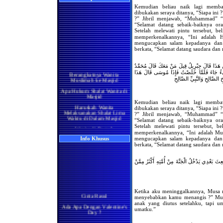
Kemudian beliau naik lagi mem
dibukakan seraya ditanya, “Siapa ini 
?” Jibril menjawab, “Muhammad” “A
“Selamat datang sebaik-baiknya o
Setelah melewati pintu tersebut, b
memperkenalkannya, “Ini adalah 
mengucapkan salam kepadanya dan 
berkata, “Selamat datang saudara dan 
Berangkatnya Wanita
ْ هَذَا قَالَ جِبْرِيلُ قِيلَ مَنْ مَعَكَ قَالَ مُحَمَّدٌ
Muslimah ke Masjid
َجِيءُ جَاءَ فَلَمَّا خَلَصْتُ فَإِذَا مُوسَى قَالَ هَذَا
 الصَّالِحِ وَالنَّبِيِّ الصَّالِحِ
Apa Hukum Shalat Wanita di
Masjid
Haruskah Wanita
Kemudian beliau naik lagi mem
Melaksanakan Shalat Lima
dibukakan seraya ditanya, “Siapa ini 
Waktu di Dalam Masjid
?” Jibril menjawab, “Muhammad” “A
Wanita di Rumah
“Selamat datang sebaik-baiknya o
Berma'mum Kepada Imam
Setelah melewati pintu tersebut, 
di Masjid
memperkenalkannya, “Ini adalah Mu
mengucapkan salam kepadanya dan 
Info Khusus
Apakah Shalatnya Seorang
berkata, “Selamat datang saudara dan 
Wanita di rumah Lebih
Utama Ataukah di Masjidil
Haram
ِثَ بَعْدِي يَدْخُلُ الْجَنَّةَ مِنْ أُمَّتِهِ أَكْثَرُ مِمَّنْ
Manakah yang Lebih Utama
Bagi Wanita Pada Bulan
Ramadhan, Melaksanakan
Shalat di Masjidil Haram
atau di Rumah
Ketika aku meninggalkannya, Musa 
Cinta Rasul
menyebabkan kamu menangis ?” Mus
Shalatnya Kaum Wanita
Ada Apa Dengan Valentine's
anak yang diutus setelahku, tapi 
yang Sedang Umrah di
Day ?
umatku.”
Bulan Ramadhan
Manisnya Iman
Apakah Shalat Seseorang di