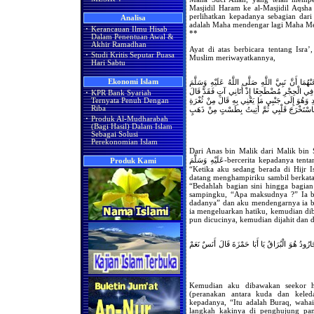
Masjidil Haram ke al-Masjidil Aqsha
perlihatkan kepadanya sebagian dar
Analisa
adalah Maha mendengar lagi Maha Me
·
Kerancauan Ilmu Hisab
**
Dalam Penentuan Awal &
Akhir Ramadhan
Ayat di atas berbicara tentang Isra
·
Studi Kritis Seputar Puasa
Muslim meriwayatkannya,
Hari Sabtu
ا أَنَّ نَبِيَّ اللَّهِ صَلَّى اللَّهُ عَلَيْهِ وَسَلَّمَ
Ekonomi Islam
الَ فِي الْحِجْرِ مُضْطَجِعًا إِذْ أَتَانِي آتٍ فَقَدَّ قَالَ
·
KPR Bank Syariah
ِ وَهُوَ إِلَى جَنْبِي مَا يَعْنِي بِهِ قَالَ مِنْ ثُغْرَةِ
Ternyata Penuh Dengan
Riba
فَاسْتَخْرَجَ قَلْبِي ثُمَّ أُتِيتُ بِطَسْتٍ مِنْ ذَهَبٍ
·
Produk Al-Mudharabah
(Bagi Hasil) Dalam Islam
Sebagai Solusi
Perekonomian Islam
Dari Anas bin Malik dari Malik bin Sha’sha’ah- رَضِيَ اللَّهُ عَنْهُمَا-
عَلَيْهِ وَسَلَّمَ-bercerita kepadanya tentang malam saat beliau di-Isra-kan, beliau bersabda,
Produk Kami
“Ketika aku sedang berada di Hijr I
datang menghampiriku sambil berkat
“Bedahlah bagian sini hingga bagian
sampingku, “Apa maksudnya ?” Ia be
dadanya” dan aku mendengarnya ia be
ia mengeluarkan hatiku, kemudian di
pun dicucinya, kemudian dijahit dan 
جَارُودُ هُوَ الْبُرَاقُ يَا أَبَا حَمْزَةَ قَالَ أَنَسٌ نَعَمْ
Kemudian aku dibawakan seekor h
(peranakan antara kuda dan keleda
kepadanya, “Itu adalah Buraq, waha
langkah kakinya di penghujung pa