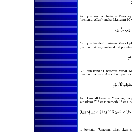
ًا
Hukum Meninggalkan
Shalat Karena Sakit
Aku pun kembali bertemu Musa lagi,
Jika Telah Suci Saat Shalat
Ashar atau Isya, Apakah
(menemui Allah), maka dikurangi 10 
Wajib Melaksanakan Shalat
Zhuhur dan Maghrib
وَاتٍ كُلَّ يَوْمٍ
Jika Wanita Mendapatkan
Kesuciannya di waktu Ashar
Apakah Ia Harus
Melaksanakan Shalat Zhuhur
Aku pun kembali bertemu Musa lagi,
(menemui Allah), maka aku diperintah
Mendapatkan Haidh
Beberapa Saat Setelah Masuk
Waktu Shalat, Wajibkah
وْمٍ
Mengqadha Shalat Tersebut
Setelah Suci
Urutan Shalat yang Diqadha
Aku pun kembali (bertemu Musa). Ma
Seorang Wanita
(menemui Allah). Maka aku diperintah
Mendapatkan Kesuciannya
Beberapa Saat Sebelum
Terbenamnya Matahari,
َوَاتٍ كُلَّ يَوْمٍ
Wajibkah Ia Melaksanakan
Shalat Zhuhur dan Ashar?
Keutamaan Shaf Wanita
Aku kembali bertemu Musa lagi, ia 
Dalam Shalat Berjama'ah
kepadamu?” Aku menjawab “Aku diperi
Berkumpulnya Wanita Untuk
Shalat Tarawih
 جَرَّبْتُ النَّاسَ قَبْلَكَ وَعَالَجْتُ بَنِي إِسْرَائِيلَ
Bolehkah Seorang Wanita
Shalat Sendiri dibelakang
Shaf
Bolehkah kaum Wanita
Ia berkata, “Umatmu tidak akan s
Menetapkan Seorang Wanita