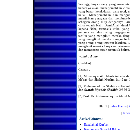
Sesungguhnya orang yang mencintai Rasulullah-اللهُ عَلَيْهِ وَسَلَّمَ
Hukum Membaca Al-Qur'an
benarnya akan menerjemahkan cinta 
Dalam Shalat Secara
yang benar, keteladanan yang total,
Berurutan
beliau. Menerjemahkan dan mengu
Haruskah Imam Menunggu
mendirikan perayaan dan membuat-b
Makmum Masbuk Ketika
sebagian orang diuji dengannya ka
Ruku
cinta kepada Nabi. Demi Allah, demi A
kepada Nabi, termasuk ittiba’ yang
Shalat Dengan Mengenakan
pertama kali dan paling bergegas m
Pakaian Transparan
tabi’in yang mengikuti mereka denga
yang mengikuti mereka dengan baik 
Hukum Pergi Ke Masjid
yang orang-orang tersebut lakukan, k
Yang Jauh Agar Bisa Shalat
mengikuti mereka hanya semata-mata 
Di Belakang Imam Yang
dan memegang teguh petunjuk beliau.
Bagus Bacaannya
Wallahu A’lam
Sahkah Shalat Di Belakang
Imam Yang Bacaanya Tidak
Bagus?
(Redaksi)
HUKUM BACAAN AL-
Catatan :
QUR'AN SEBELUM
ADZAN JUM'AT
[1] Muttafaq alaih, lafazh ini adalah
Mi’raj, dan Shahih Muslim 1/149 no. 
Meluruskan Barisan
Hukumnya Sunat
[2] Muhammad bin Shaleh al-Utsaim
dan
Syarah Riyadhis Shalihin
2/326-3
Shalatnya Piket Penjaga /
Satpam
[3] Prof. Dr. Abdurrazzaq bin Abdul 
Shalat Fardhu Berma’mum
Kepada Orang Yang Shalat
Hit : 1 |
Index Hadits
|
Sunnat
|
Index
Keengganan Para Sopir
Untuk Shalat Berjama'ah
Artikel lainnya:
Bacaan Al-Qur’an Dengan
Bacalah al-Qur’an !
Pengeras Suara Sebelum
Shalat Subuh
Keutamaan Surat Al-Ikhlas