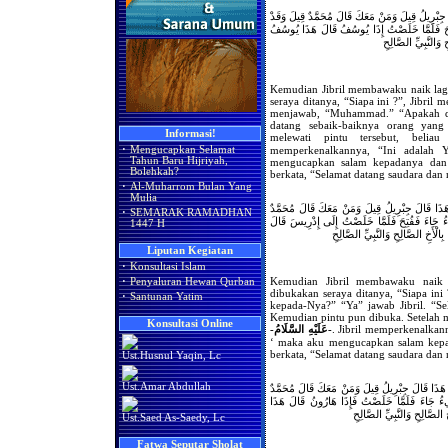
َ جِبْرِيلُ قِيلَ وَمَنْ مَعَكَ قَالَ مُحَمَّدٌ قِيلَ وَقَدْ
فُتِحَ فَلَمَّا خَلَصْتُ إِذَا يُوسُفُ قَالَ هَذَا يُوسُفُ
 وَالنَّبِيِّ الصَّالِحِ
Kemudian Jibril membawaku naik la
seraya ditanya, “Siapa ini ?”, Jibril 
menjawab, “Muhammad.” “Apakah diu
datang sebaik-baiknya orang yang
Informasi!
melewati pintu tersebut, beli
memperkenalkannya, “Ini adalah 
·
Mengucapkan Selamat
Tahun Baru Hijriyah,
mengucapkan salam kepadanya dan 
Bolehkah?
berkata, “Selamat datang saudara dan 
·
Al-Muharrom Bulan Yang
Mulia
هَذَا قَالَ جِبْرِيلُ قِيلَ وَمَنْ مَعَكَ قَالَ مُحَمَّدٌ
·
SEMARAK RAMADHAN
جِيءُ جَاءَ فَفُتِحَ فَلَمَّا خَلَصْتُ إِلَى إِدْرِيسَ قَالَ
1447 H
الْأَخِ الصَّالِحِ وَالنَّبِيِّ الصَّالِحِ
Liputan Kegiatan
·
Konsultasi Islam
Kemudian Jibril membawaku naik
·
Penyaluran Hewan Qurban
dibukakan seraya ditanya, “Siapa in
·
Santunan Yatim
kepada-Nya?” “Ya” jawab Jibril. “S
Kemudian pintu pun dibuka. Setelah m
Konsultasi Online
-عَلَيْهِ السَّلَامُ-
. Jibril memperkenalkan
‘ maka aku mengucapkan salam kepa
berkata, “Selamat datang saudara dan 
Ust.Husnul Yaqin, Lc
Ust.Amar Abdullah
هَذَا قَالَ جِبْرِيلُ قِيلَ وَمَنْ مَعَكَ قَالَ مُحَمَّدٌ
جِيءُ جَاءَ فَلَمَّا خَلَصْتُ فَإِذَا هَارُونُ قَالَ هَذَا
الصَّالِحِ وَالنَّبِيِّ الصَّالِحِ
Ust.Saed As-Saedy, Lc
Fatwa Seputar Sholat