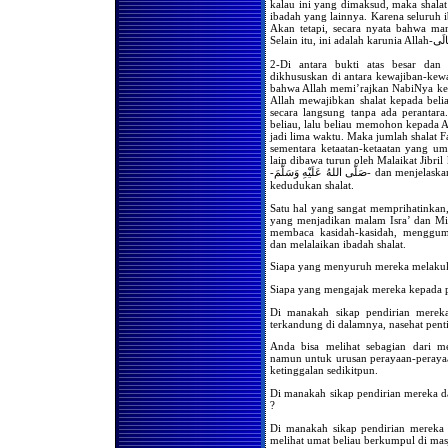
kalau ini yang dimaksud, maka shala
Hukum Shalat Seorang
ibadah yang lainnya. Karena seluruh i
Imam Tanpa Wudhu Karena
Akan tetapi, secara nyata bahwa ma
Lupa
Hukum Orang yang
Tayammum Menjadi Imam
2-Di antara bukti atas besar dan
Para Makmum yang
dikhususkan di antara kewajiban-kew
Berwudhu
bahwa Allah memi’rajkan NabiNya ke la
Allah mewajibkan shalat kepada beli
Posisi Kedua Kaki Ketika
secara langsung tanpa ada perantara
Berdiri Dalam Shalat
beliau, lalu beliau memohon kepada A
jadi lima waktu. Maka jumlah shalat 
Hukum Meninggalkan Salah
sementara ketaatan-ketaatan yang u
Satu Rukun Shalat
lain dibawa turun oleh Malaikat Jibr
-صَلَّى اللهُ عَلَيْهِ وَسَلَّمَ- dan menjelaskannya. Ini membuktikan kepada kita akan agungnya
Jika Ketika Shalat Ragu
Apakah Ia Meninggalkan
kedudukan shalat.
Salah Satu Rukun
Satu hal yang sangat memprihatinkan
Shalat Bersama Imam, Tapi
yang menjadikan malam Isra’ dan Mi’
Lupa Berapa Rakaat Yang
membaca kasidah-kasidah, menggum
Telah Dikerjakan
dan melalaikan ibadah shalat.
Hukum Shalat di Belakang
Siapa yang menyuruh mereka melaku
Orang yang Menulis
Tamimah Untuk Orang Lain
Siapa yang mengajak mereka kepada p
Hukum Shalat di Belakang
Di manakah sikap pendirian mereka 
Orang yang Berinteraksi
terkandung di dalamnya, nasehat pent
Dengan Tamimah dan Sihir
Anda bisa melihat sebagian dari m
Mengumumkan Barang
namun untuk urusan perayaan-perayaa
Hilang Di Dalam Masjid,
Bolehkah?
ketinggalan sedikitpun.
Seputar Posisi Makam Nabi
Di manakah sikap pendirian mereka dal
Shallallahu 'Alaihi Wasallam
?
Di Masjid Nabawi
Di manakah sikap pendirian mereka 
Shalatnya Penjaga
melihat umat beliau berkumpul di masj
Piket/Satpam