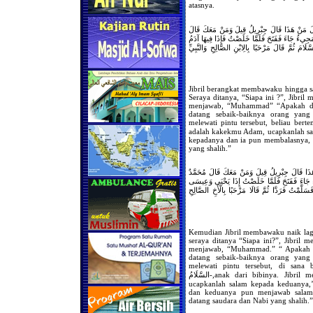
atasnya.
ِيلَ مَنْ هَذَا قَالَ جِبْرِيلُ قِيلَ وَمَنْ مَعَكَ قَالَ
لْمَجِيءُ جَاءَ فَفَتَحَ فَلَمَّا خَلَصْتُ فَإِذَا فِيهَا آدَمُ
امَ ثُمَّ قَالَ مَرْحَبًا بِالِابْنِ الصَّالِحِ وَالنَّبِيِّ
Jibril berangkat membawaku hingga 
Seraya ditanya, “Siapa ini ?”, Jibril
menjawab, “Muhammad” “Apakah diut
datang sebaik-baiknya orang yang
melewati pintu tersebut, beliau ber
adalah kakekmu Adam, ucapkanlah s
kepadanya dan ia pun membalasnya, 
yang shalih.”
هَذَا قَالَ جِبْرِيلُ قِيلَ وَمَنْ مَعَكَ قَالَ مُحَمَّدٌ
يءُ جَاءَ فَفَتَحَ فَلَمَّا خَلَصْتُ إِذَا يَحْيَى وَعِيسَى
لَّمْتُ فَرَدَّا ثُمَّ قَالَا مَرْحَبًا بِالْأَخِ الصَّالِحِ
Kemudian Jibril membawaku naik la
seraya ditanya “Siapa ini?”, Jibril m
menjawab, “Muhammad.” “ Apakah di
datang sebaik-baiknya orang yang
melewati pintu tersebut, di sana
السَّلَامُ-,anak dari bibinya. Jibril memperkenalkannya, “Ini adalah Yahya dan Isa”,
ucapkanlah salam kepada keduanya
dan keduanya pun menjawab salam 
datang saudara dan Nabi yang shalih.”