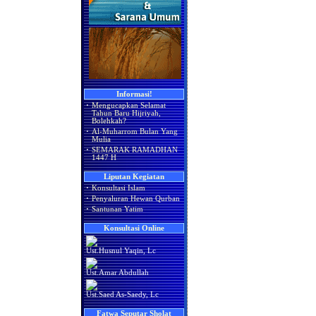
Informasi!
·
Mengucapkan Selamat
Tahun Baru Hijriyah,
Bolehkah?
·
Al-Muharrom Bulan Yang
Mulia
·
SEMARAK RAMADHAN
1447 H
Liputan Kegiatan
·
Konsultasi Islam
·
Penyaluran Hewan Qurban
·
Santunan Yatim
Konsultasi Online
Ust.Husnul Yaqin, Lc
Ust.Amar Abdullah
Ust.Saed As-Saedy, Lc
Fatwa Seputar Sholat