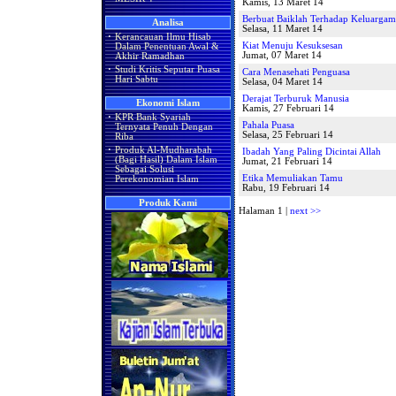
Kamis, 13 Maret 14
Berbuat Baiklah Terhadap Keluarga
Analisa
Selasa, 11 Maret 14
·
Kerancauan Ilmu Hisab
Kiat Menuju Kesuksesan
Dalam Penentuan Awal &
Jumat, 07 Maret 14
Akhir Ramadhan
·
Studi Kritis Seputar Puasa
Cara Menasehati Penguasa
Hari Sabtu
Selasa, 04 Maret 14
Derajat Terburuk Manusia
Ekonomi Islam
Kamis, 27 Februari 14
·
KPR Bank Syariah
Pahala Puasa
Ternyata Penuh Dengan
Selasa, 25 Februari 14
Riba
·
Produk Al-Mudharabah
Ibadah Yang Paling Dicintai Allah
(Bagi Hasil) Dalam Islam
Jumat, 21 Februari 14
Sebagai Solusi
Etika Memuliakan Tamu
Perekonomian Islam
Rabu, 19 Februari 14
Produk Kami
Halaman 1 |
next >>