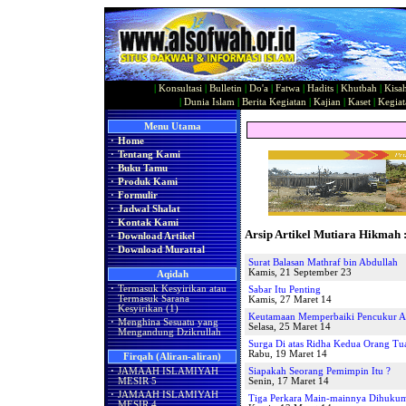
|
Konsultasi
|
Bulletin
|
Do'a
|
Fatwa
|
Hadits
|
Khutbah
|
Kisa
|
Dunia Islam
|
Berita Kegiatan
|
Kajian
|
Kaset
|
Kegiat
Menu Utama
·
Home
·
Tentang Kami
·
Buku Tamu
·
Produk Kami
·
Formulir
·
Jadwal Shalat
·
Kontak Kami
Arsip Artikel Mutiara Hikmah 
·
Download Artikel
·
Download Murattal
Surat Balasan Mathraf bin Abdullah
Kamis, 21 September 23
Aqidah
·
Termasuk Kesyirikan atau
Sabar Itu Penting
Termasuk Sarana
Kamis, 27 Maret 14
Kesyirikan (1)
Keutamaan Memperbaiki Pencukur 
·
Menghina Sesuatu yang
Selasa, 25 Maret 14
Mengandung Dzikrullah
Surga Di atas Ridha Kedua Orang Tu
Rabu, 19 Maret 14
Firqah (Aliran-aliran)
·
JAMAAH ISLAMIYAH
Siapakah Seorang Pemimpin Itu ?
MESIR 5
Senin, 17 Maret 14
·
JAMAAH ISLAMIYAH
Tiga Perkara Main-mainnya Dihuku
MESIR 4