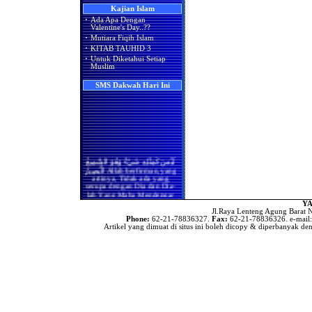
Apakah Shalat Seseorang di
Kajian Islam
Hukum Merayakan Hari
Masjidil Haram Bisa Batal
·
Ada Apa Dengan
Valentine
Ketika Ia Ikut Berjama'ah
Valentine's Day..??
Dengan Imam atau Shalat
Adakah Amalan Khusus di
·
Mutiara Fiqih Islam
Sendirian Karena Ada Wanita
Bulan Rajab?
yang Melintas di
·
KITAB TAUHID 3
Hadapannya?
Asyura' Dalam Perspektif
·
Untuk Diketahui Setiap
Islam, Syi'ah & Kejawen..!!
Muslim
Bila Terdapat Pembatas
(Tabir) Antara Kaum Pria
Ada Apa Dengan Valentine’s
dan Kaum Wanita, Maka
SMS Dakwah Hari Ini
Day?
Masih Berlakukah Hadits
Rasulullah Shallallaahu
'alaihi wa sallam (sebaik-baik
shaf wanita adalah yang
paling akhir dan seburuk-
buruknya adalah yang
paling depan)
Apakah Kaum Wanita Harus
لَيْسَ كَمِثْلِهِ شَيْءٌ وَهُوَ السَّمِيعُ
Meluruskan Shafnya Dalam
الْبَصِيرُ Allah berfirman,yang
Shalat
artinya, Tidak ada yang
serupa dengan Dia dan Dia-
Benarkah Shaf yang Paling
lah Yang Maha Mendengar
Utama Bagi Wanita Dalam
lagi Maha Melihat.(QS.Asy-
Shalat Adalah Shaf yang
YA
Syura:11)
Paling Belakang
Jl.Raya Lenteng Agung Barat N
Phone:
62-21-78836327.
Fax:
62-21-78836326. e-mail
(
Index SMS Dakwah
)
Benarkah Shalat Jum'at
Artikel yang dimuat di situs ini boleh dicopy & diperbanyak den
Sebagai Pengganti Shalat
Zhuhur
Hukum Shalat Jum'at Bagi
Wanita
Hanya Membaca Surat Al-
Ikhlas
Hukum Meninggalkan
Shalat