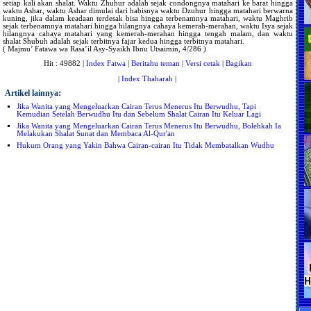
setiap kali akan shalat. Waktu Zhuhur adalah sejak condongnya matahari ke barat hingga
waktu Ashar, waktu Ashar dimulai dari habisnya waktu Dzuhur hingga matahari berwarna
kuning, jika dalam keadaan terdesak bisa hingga terbenamnya matahari, waktu Maghrib
sejak terbenamnya matahari hingga hilangnya cahaya kemerah-merahan, waktu Isya sejak
hilangnya cahaya matahari yang kemerah-merahan hingga tengah malam, dan waktu
shalat Shubuh adalah sejak terbitnya fajar kedua hingga terbitnya matahari.
( Majmu’ Fatawa wa Rasa’il Asy-Syaikh Ibnu Utsaimin, 4/286 )
Hit : 49882 |
Index Fatwa
|
Beritahu teman
|
Versi cetak
|
Bagikan
|
Index Thaharah
|
Artikel lainnya:
Jika Wanita yang Mengeluarkan Cairan Terus Menerus Itu Berwudhu, Tapi
Kemudian Setelah Berwudhu Itu dan Sebelum Shalat Cairan Itu Keluar Lagi
Jika Wanita yang Mengeluarkan Cairan Terus Menerus Itu Berwudhu, Bolehkah Ia
Melakukan Shalat Sunat dan Membaca Al-Qur'an
Hukum Orang yang Yakin Bahwa Cairan-cairan Itu Tidak Membatalkan Wudhu