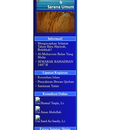
Informasi!
·
Mengucapkan Selamat
Tahun Baru Hijriyah,
Bolehkah?
·
Al-Muharrom Bulan Yang
Mulia
·
SEMARAK RAMADHAN
1447 H
Liputan Kegiatan
·
Konsultasi Islam
·
Penyaluran Hewan Qurban
·
Santunan Yatim
Konsultasi Online
Ust.Husnul Yaqin, Lc
Ust.Amar Abdullah
Ust.Saed As-Saedy, Lc
Fatwa Seputar Sholat