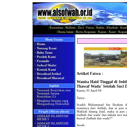
|
Konsultasi
|
Bulletin
|
Do'a
|
Fatwa
|
Hadits
|
Khutbah
|
Kisa
|
Dunia Islam
|
Berita Kegiatan
|
Kajian
|
Kaset
|
Kegiat
Menu Utama
·
Home
·
Tentang Kami
·
Buku Tamu
·
Produk Kami
·
Formulir
·
Jadwal Shalat
·
Kontak Kami
Artikel Fatwa :
·
Download Artikel
·
Download Murattal
Wanita Haid Tinggal di Jed
Aqidah
Thawaf Wada' Setelah Suci 
·
Termasuk Kesyirikan atau
Kamis, 01 April 04
Termasuk Sarana
Kesyirikan (1)
Tanya :
·
Menghina Sesuatu yang
Mengandung Dzikrullah
Syaikh Muhammad bin Ibrahim dit
suaminya dari Jeddah, dan ia pun m
Makkah datang haid, maka ia pun p
Firqah (Aliran-aliran)
ifadhah dan wada' dan tatkala suci 
·
JAMAAH ISLAMIYAH
thawaf ifadhah dan wada'?"
MESIR 5
·
JAMAAH ISLAMIYAH
Jawab :
MESIR 4