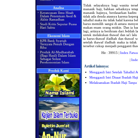
Tidak selayaknya bagi wanita ter
Analisa
manasik haji, bahkan sebaiknya teta
manasik hajinya, berdasarkan hadits
·
Kerancauan Ilmu Hisab
tidak ada denda atasnya karena keper
Dalam Penentuan Awal &
Akhir Ramadhan
tahallul maka itu tidak halal karena 
harus memilih sangsi di antara menye
·
Studi Kritis Seputar Puasa
makan enam orang miskin. Dan ia ha
Hari Sabtu
lagi, artinya ia berihram dari Jeddah 
untuk melakukan thawaf dan sa'i lal
Ekonomi Islam
ia harus thawaf ifadhah dan thawaf w
·
KPR Bank Syariah
setelah thawaf ifadhah maka ia tidak
Ternyata Penuh Dengan
tersebut cukup menjadi pengganti tha
Riba
·
Produk Al-Mudharabah
Hit : 39915 |
Index Fatwa
(Bagi Hasil) Dalam Islam
Sebagai Solusi
|
Inde
Perekonomian Islam
Artikel lainnya:
Produk Kami
Menggauli Istri Setelah Tahallul 
Menggauli Istri Disaat Ibadah Haj
Melaksanakan Ibadah Haji Tanpa