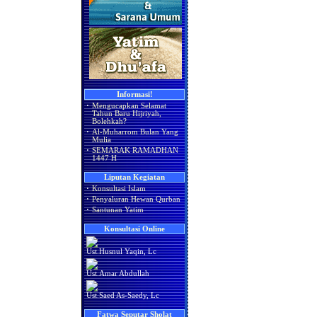
Informasi!
·
Mengucapkan Selamat
Tahun Baru Hijriyah,
Bolehkah?
·
Al-Muharrom Bulan Yang
Mulia
·
SEMARAK RAMADHAN
1447 H
Liputan Kegiatan
·
Konsultasi Islam
·
Penyaluran Hewan Qurban
·
Santunan Yatim
Konsultasi Online
Ust.Husnul Yaqin, Lc
Ust.Amar Abdullah
Ust.Saed As-Saedy, Lc
Fatwa Seputar Sholat