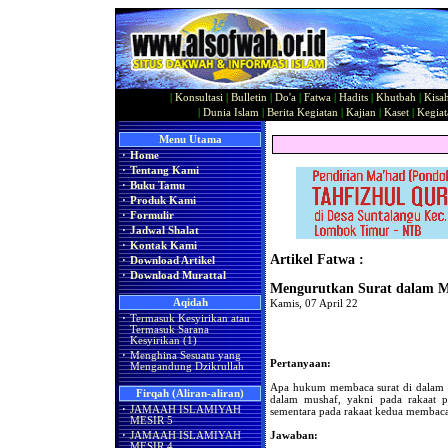
|
Konsultasi
|
Bulletin
|
Do'a
|
Fatwa
|
Hadits
|
Khutbah
|
Kisa
|
Dunia Islam
|
Berita Kegiatan
|
Kajian
|
Kaset
|
Kegiat
Menu Utama
·
Home
·
Tentang Kami
·
Buku Tamu
·
Produk Kami
·
Formulir
·
Jadwal Shalat
·
Kontak Kami
Artikel Fatwa :
·
Download Artikel
·
Download Murattal
Mengurutkan Surat dalam 
Aqidah
Kamis, 07 April 22
·
Termasuk Kesyirikan atau
Termasuk Sarana
Kesyirikan (1)
·
Menghina Sesuatu yang
Pertanyaan:
Mengandung Dzikrullah
Apa hukum membaca surat di dalam sh
Firqah (Aliran-aliran)
dalam mushaf, yakni pada rakaat pe
·
JAMAAH ISLAMIYAH
sementara pada rakaat kedua membaca 
MESIR 5
Jawaban:
·
JAMAAH ISLAMIYAH
MESIR 4