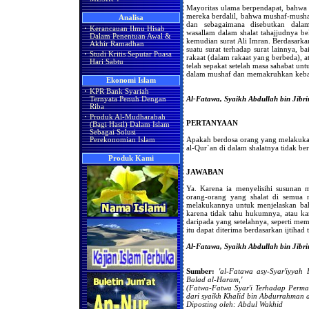
Mayoritas ulama berpendapat, bahwa ur
mereka berdalil, bahwa mushaf-mushaf
Analisa
dan sebagaimana disebutkan dalam 
·
Kerancauan Ilmu Hisab
wasallam dalam shalat tahajjudnya bel
Dalam Penentuan Awal &
kemudian surat Ali Imran. Berdasarka
Akhir Ramadhan
suatu surat terhadap surat lainnya, b
·
Studi Kritis Seputar Puasa
rakaat (dalam rakaat yang berbeda), 
Hari Sabtu
telah sepakat setelah masa sahabat un
dalam mushaf dan memakruhkan keba
Ekonomi Islam
·
KPR Bank Syariah
Al-Fatawa, Syaikh Abdullah bin Jibri
Ternyata Penuh Dengan
Riba
·
Produk Al-Mudharabah
PERTANYAAN
(Bagi Hasil) Dalam Islam
Sebagai Solusi
Apakah berdosa orang yang melakukan
Perekonomian Islam
al-Qur`an di dalam shalatnya tidak be
Produk Kami
JAWABAN
Ya. Karena ia menyelisihi susunan 
orang-orang yang shalat di semua n
melakukannya untuk menjelaskan bahw
karena tidak tahu hukumnya, atau ka
daripada yang setelahnya, seperti mem
itu dapat diterima berdasarkan ijtihad 
Al-Fatawa, Syaikh Abdullah bin Jibri
Sumber:
'al-Fatawa asy-Syar'iyyah
Balad al-Haram,'
(Fatwa-Fatwa Syar'i Terhadap Perm
dari
syaikh Khalid bin Abdurrahman al
Diposting oleh: Abdul Wakhid