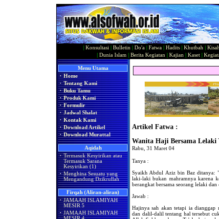
|
Konsultasi
|
Bulletin
|
Do'a
|
Fatwa
|
Hadits
|
Khutbah
|
Kisa
|
Dunia Islam
|
Berita Kegiatan
|
Kajian
|
Kaset
|
Kegiat
Menu Utama
·
Home
·
Tentang Kami
·
Buku Tamu
·
Produk Kami
·
Formulir
·
Jadwal Shalat
·
Kontak Kami
Artikel Fatwa :
·
Download Artikel
·
Download Murattal
Wanita Haji Bersama Lelak
Aqidah
Rabu, 31 Maret 04
·
Termasuk Kesyirikan atau
Tanya :
Termasuk Sarana
Kesyirikan (1)
Syaikh Abdul Aziz bin Baz ditanya: 
·
Menghina Sesuatu yang
laki-laki bukan mahramnya karena k
Mengandung Dzikrullah
berangkat bersama seorang lelaki dan
Firqah (Aliran-aliran)
Jawab :
·
JAMAAH ISLAMIYAH
MESIR 5
Hajinya sah akan tetapi ia dianggap 
·
JAMAAH ISLAMIYAH
dan dalil-dalil tentang hal tersebut c
MESIR 4