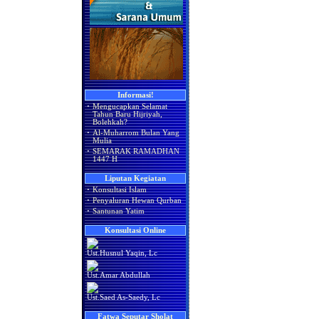
Informasi!
·
Mengucapkan Selamat
Tahun Baru Hijriyah,
Bolehkah?
·
Al-Muharrom Bulan Yang
Mulia
·
SEMARAK RAMADHAN
1447 H
Liputan Kegiatan
·
Konsultasi Islam
·
Penyaluran Hewan Qurban
·
Santunan Yatim
Konsultasi Online
Ust.Husnul Yaqin, Lc
Ust.Amar Abdullah
Ust.Saed As-Saedy, Lc
Fatwa Seputar Sholat