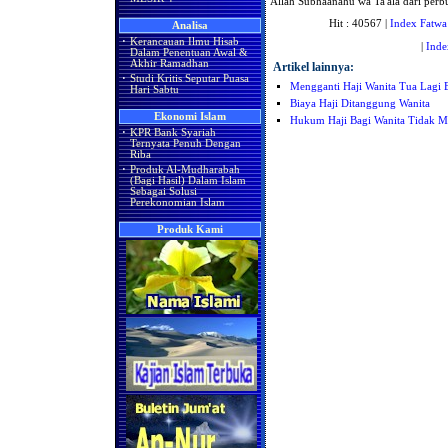
Allah Subhaanahu wa Ta'ala dari perbu
Hit : 40567 |
Index Fatwa
Analisa
·
Kerancauan Ilmu Hisab
|
Inde
Dalam Penentuan Awal &
Akhir Ramadhan
Artikel lainnya:
·
Studi Kritis Seputar Puasa
Mengganti Haji Wanita Tua Lagi 
Hari Sabtu
Biaya Haji Ditanggung Wanita
Ekonomi Islam
Hukum Haji Bagi Wanita Tidak M
·
KPR Bank Syariah
Ternyata Penuh Dengan
Riba
·
Produk Al-Mudharabah
(Bagi Hasil) Dalam Islam
Sebagai Solusi
Perekonomian Islam
Produk Kami