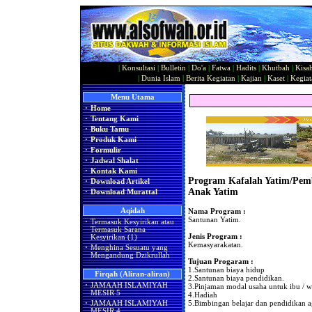
|
Konsultasi
|
Bulletin
|
Do'a
|
Fatwa
|
Hadits
|
Khutbah
|
Kisa
|
Dunia Islam
|
Berita Kegiatan
|
Kajian
|
Kaset
|
Kegiat
Menu Utama
·
Home
·
Tentang Kami
·
Buku Tamu
·
Produk Kami
·
Formulir
·
Jadwal Shalat
·
Kontak Kami
Program Kafalah Yatim/Pem
·
Download Artikel
Anak Yatim
·
Download Murattal
Aqidah
Nama Program :
Santunan Yatim.
·
Termasuk Kesyirikan atau
Termasuk Sarana
Jenis Program :
Kesyirikan (1)
Kemasyarakatan.
·
Menghina Sesuatu yang
Mengandung Dzikrullah
Tujuan Progaram :
1.Santunan biaya hidup
Firqah (Aliran-aliran)
2.Santunan biaya pendidikan.
·
JAMAAH ISLAMIYAH
3.Pinjaman modal usaha untuk ibu / w
MESIR 5
4.Hadiah
5.Bimbingan belajar dan pendidikan 
·
JAMAAH ISLAMIYAH
MESIR 4