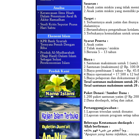
Sasaran :
1.Anak yatim miskin yang tidak memi
Analisa
2.Anak yatim miskin yang memiliki 
·
Kerancauan Ilmu Hisab
Dalam Penentuan Awal &
Target :
Akhir Ramadhan
1.Terbantunya anak yatim dan ibunya 
·
Studi Kritis Seputar Puasa
dialaminya
Hari Sabtu
2.Bertambahnya pengetahuan keislam
3.Terbukanya kemudahan untuk urus
Ekonomi Islam
Syarat Peserta :
·
KPR Bank Syariah
1.Anak yatim
Ternyata Penuh Dengan
Riba
2.Tidak mampu / miskin
3.Berusia 5 – 13 tahun
·
Produk Al-Mudharabah
(Bagi Hasil) Dalam Islam
Biaya :
Sebagai Solusi
Perekonomian Islam
1.Santunan maksimum untuk 1 (satu) a
2.Santunan (maksimum) @ Rp. 100.000
3.Biaya pembinaan 1 tahun = Rp. 45.0
Produk Kami
4.Biaya operasional = 17.500 x 12 bul
5.Biaya pelaporan dan dokumentasi @
Total santunan maksimum untuk 20 a
Total santunan maksimum untuk 20 a
Paket Donasi / Sumber Dana :
1.200 paket santunan yatim @ Rp 200
2.Dana shodaqoh, infaq dan zakat.
Pertanggungjawaban :
1.Laporan triwulan untuk donator.
2.Laporan umum program setiap tahu
Beberapa Keutamaan shodaqoh :
Allah berfirman :
وما أنفقتم من شيء فهو يخلفه...
"Apapun yang kamu infakkan, niscay