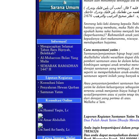
makan dan minumnya sehingga dia be
( أتى النبي صلى الله عليه وسلم رجل يشكو قسوة قلبه ؟ قال: أتحب أن يلين قلبك وتدرك
 طعامك يلن قلبك وتدرك حاجتك ) رواه الطبراني
Seorang laki-laki datang kepada Nab
hatinya yang membatu, maka Nabi sha
apakah kamu suka hatimu menjadi l
(keperluanmu)? Rahmatilah anak yati
kepadanya dari makananmu, niscaya 
Informasi!
mendapatkan hajatmu.
·
Mengucapkan Selamat
Cara menyantuni yatim :
Tahun Baru Hijriyah,
Bolehkah?
Santunan/penjaminan hipup bagi yati
shallallahu’alaihi wasallam dapat d
·
Al-Muharrom Bulan Yang
pemberi santunan atau ke dalam kelu
Mulia
bimbingan sampai anak tersebut menca
·
SEMARAK RAMADHAN
derajat santunan yang tertinggi, di 
1447 H
seperti ia memperlakukan anak-anakn
santunan seperti inilah yang banyak t
Liputan Kegiatan
·
Konsultasi Islam
Atau penyantun/pemberi santunan ha
yatim ke dalam keluarganya sebagai
·
Penyaluran Hewan Qurban
tertentu untuk menjamin biaya hidup 
·
Santunan Yatim
sosial/pesantren atau si yatim tetap t
dari derajat yang pertma di atas.
Konsultasi Online
Wallahu a’lam.
Ust.Husnul Yaqin, Lc
Laporan Kegiatan Santunan Yatim Y
Dua Puluh Anak Yatim Dhuafa Menda
Ust.Amar Abdullah
Anda ingin berpartisipasi dalam pro
Ust.Saed As-Saedy, Lc
78836326
Dan anda dapat menyalurkan donasi
Fatwa Seputar Sholat
Bank Muamalat Norek. 304.000090.