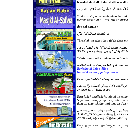
Rasulullah shallallahu’alaihi wasall
 الْخَطِيئَةَ كَمَا يُطْفِىءُ المَاءُ النّارَ...الحديث
"sedekah dapat memadamkan kesalaha
memadamkan api…"[/i} (HR.at-Turmdu
dan sabdanya ;
مَا نَقَصَتْ صَدَقَـَة ٌمِنْ مَالٍ...
"Sedekah itu sekali-kali tidak akan m
تطفئ غضب الرب)) [رواه الطبراني في
"Perbuatan baik itu akan melindungi 
artikel terkait dengan Infaq & Shada
Berinfaq di Jalan Allah
bersedekah yang paling utama
Beberapa hadits tentang keutamaan 
م في الجنة هكذا وأشار بالسبابة والوسطى
وفرج بينهما ) رواه البخاري
Rasulullah shallallahu’alaihi wasalla
Saya dan orang yang menyantuni anak 
dengan telunjuk dan jari tengah dan
ين مسلمين في طعامه وشرابه حتى يستغني
حمد مختصراً بإسناد حسن كما قال الحافظ
Barangsiapa menggabungkan seorang 