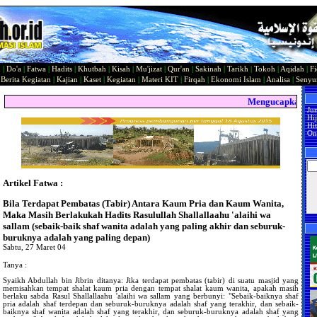
n
|
Do'a
|
Fatwa
|
Hadits
|
Khutbah
|
Kisah
|
Mu'jizat
|
Qur'an
|
Sakinah
|
Tarikh
|
Tokoh
|
Aqidah
|
Fi
|
Berita Kegiatan
|
Kajian
|
Kaset
|
Kegiatan
|
Materi KIT
|
Firqah
|
Ekonomi Islam
|
Analisa
|
Seny
Mengucapkan Selam
Ju
Hi
Hit
On
Artikel Fatwa :
Bila Terdapat Pembatas (Tabir) Antara Kaum Pria dan Kaum Wanita,
Maka Masih Berlakukah Hadits Rasulullah Shallallaahu 'alaihi wa
sallam (sebaik-baik shaf wanita adalah yang paling akhir dan seburuk-
buruknya adalah yang paling depan)
Sabtu, 27 Maret 04
Tanya :
Syaikh Abdullah bin Jibrin ditanya: Jika terdapat pembatas (tabir) di suatu masjid yang
memisahkan tempat shalat kaum pria dengan tempat shalat kaum wanita, apakah masih
berlaku sabda Rasul Shallallaahu 'alaihi wa sallam yang berbunyi: "Sebaik-baiknya shaf
pria adalah shaf terdepan dan seburuk-buruknya adalah shaf yang terakhir, dan sebaik-
baiknya shaf wanita adalah shaf yang terakhir, dan seburuk-buruknya adalah shaf yang