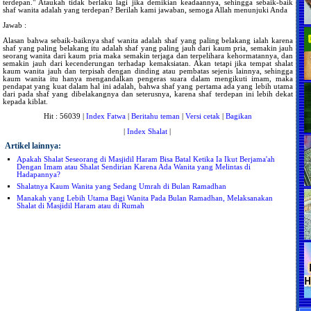
terdepan." Ataukah tidak berlaku lagi jika demikian keadaannya, sehingga sebaik-baik
shaf wanita adalah yang terdepan? Berilah kami jawaban, semoga Allah menunjuki Anda
Jawab :
Alasan bahwa sebaik-baiknya shaf wanita adalah shaf yang paling belakang ialah karena
shaf yang paling belakang itu adalah shaf yang paling jauh dari kaum pria, semakin jauh
seorang wanita dari kaum pria maka semakin terjaga dan terpelihara kehormatannya, dan
semakin jauh dari kecenderungan terhadap kemaksiatan. Akan tetapi jika tempat shalat
kaum wanita jauh dan terpisah dengan dinding atau pembatas sejenis lainnya, sehingga
kaum wanita itu hanya mengandalkan pengeras suara dalam mengikuti imam, maka
pendapat yang kuat dalam hal ini adalah, bahwa shaf yang pertama ada yang lebih utama
dari pada shaf yang dibelakangnya dan seterusnya, karena shaf terdepan ini lebih dekat
kepada kiblat.
Hit : 56039 |
Index Fatwa
|
Beritahu teman
|
Versi cetak
|
Bagikan
|
Index Shalat
|
Artikel lainnya:
Apakah Shalat Seseorang di Masjidil Haram Bisa Batal Ketika Ia Ikut Berjama'ah
Dengan Imam atau Shalat Sendirian Karena Ada Wanita yang Melintas di
Hadapannya?
Shalatnya Kaum Wanita yang Sedang Umrah di Bulan Ramadhan
Manakah yang Lebih Utama Bagi Wanita Pada Bulan Ramadhan, Melaksanakan
Shalat di Masjidil Haram atau di Rumah