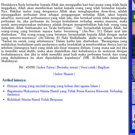
Hendaknya Anda bertaubat kepada Allah dan mengqadha hari-hari puasa yang telah Anda
tinggalkan, Allah akan memberikan taubat kepada orang yang telah bertaubat kepada-
Nya. Hakikat taubat yang dengannya Allah akan menghapuskan dosa-dosa, adalah
meninggalkan perbuatan dosa sebagai pengagungan terhadap Allah, takut kepada
siksaNya, menyesali perbuatannya yang telah lalu, dan bertekad untuk tidak mengulangi
perbuatan itu, jika perbuatan itu berupa kezhaliman terhadap sesama manusia, maka
untuk menyempurnakan taubatnya adalah dengan mengembalikan hak-hak orang yang
dizhalimi. Allah Subhaanahu wa Ta'ala berfirman: " Dan bertaubatlah kepada Allah, hai
orang-orang yang beriman supaya kamu beruntung." (An-Nur: 31) Dalam ayat lain
disebutkan: " Hai orang-orang yang beriman, bertaubatlah kepada Allah dengan taubat
yang semurni-murninya" (At-Tahrim: 8) Nabi Shallallaahu 'alaihi wa sallam bersabda:
"Taubat itu untuk yang sebelumnya" Dalam hadits lain disebutkan: "Barangsiapa yang
melakukan kezhaliman pada saudaranya maka hendaklah ia membersihkan dirnya hari ini
sebelum (datangnya hari) yang tidak ada dinar maupun dirham, (yang mana saat itu) jika
ia memiliki amal shalih, maka akan diambilkan dari kebaikannya itu seukuran dengan
kezhalimannya, dan jika ia tidak memiliki amal baik maka perbuatan buruk dari orang
yang dizhaliminya itu akan dipindahkan kepadanya" (HR. Al-Bukhari dalam kitab
Shahihnya).
Hit : 45090 |
Index Fatwa
|
Beritahu teman
|
Versi cetak
|
Bagikan
|
Index Shaum
|
Artikel lainnya:
Hukum orang yang murtad (orang yang keluar dari agama Islam )
Bagaimana Hukumnya Wanita Hamil yang Tidak Puasa Karena Khawatir Terhadap
Janinnya
Bolehkah Wanita Hamil Tidak Berpuasa