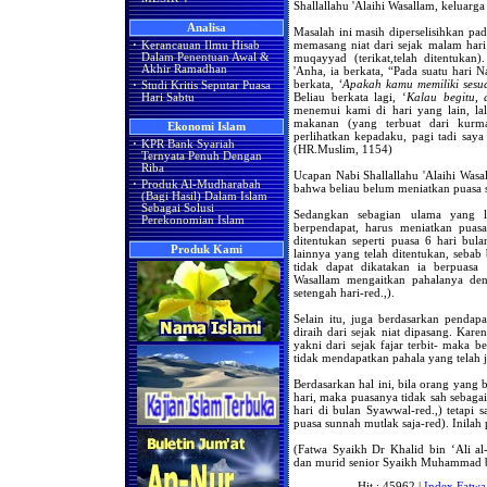
Shallallahu 'Alaihi Wasallam, keluarg
Analisa
Masalah ini masih diperselisihkan pa
memasang niat dari sejak malam har
·
Kerancauan Ilmu Hisab
muqayyad (terikat,telah ditentukan)
Dalam Penentuan Awal &
Akhir Ramadhan
'Anha, ia berkata, “Pada suatu hari 
berkata,
‘Apakah kamu memiliki sesu
·
Studi Kritis Seputar Puasa
Beliau berkata lagi, ‘
Kalau begitu, 
Hari Sabtu
menemui kami di hari yang lain, lal
makanan (yang terbuat dari kurm
Ekonomi Islam
perlihatkan kepadaku, pagi tadi say
·
KPR Bank Syariah
(HR.Muslim, 1154)
Ternyata Penuh Dengan
Riba
Ucapan Nabi Shallallahu 'Alaihi Wasa
·
Produk Al-Mudharabah
bahwa beliau belum meniatkan puasa s
(Bagi Hasil) Dalam Islam
Sebagai Solusi
Sedangkan sebagian ulama yang la
Perekonomian Islam
berpendapat, harus meniatkan puas
ditentukan seperti puasa 6 hari bu
Produk Kami
lainnya yang telah ditentukan, sebab 
tidak dapat dikatakan ia berpuasa 
Wasallam mengaitkan pahalanya den
setengah hari-red.,).
Selain itu, juga berdasarkan penda
diraih dari sejak niat dipasang. Kare
yakni dari sejak fajar terbit- maka b
tidak mendapatkan pahala yang telah j
Berdasarkan hal ini, bila orang yang 
hari, maka puasanya tidak sah sebagai
hari di bulan Syawwal-red.,) tetapi 
puasa sunnah mutlak saja-red). Inila
(Fatwa Syaikh Dr Khalid bin ‘Ali al-
dan murid senior Syaikh Muhammad bin
Hit : 45962 |
Index Fatwa