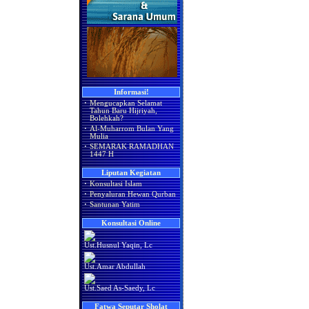
Informasi!
·
Mengucapkan Selamat
Tahun Baru Hijriyah,
Bolehkah?
·
Al-Muharrom Bulan Yang
Mulia
·
SEMARAK RAMADHAN
1447 H
Liputan Kegiatan
·
Konsultasi Islam
·
Penyaluran Hewan Qurban
·
Santunan Yatim
Konsultasi Online
Ust.Husnul Yaqin, Lc
Ust.Amar Abdullah
Ust.Saed As-Saedy, Lc
Fatwa Seputar Sholat