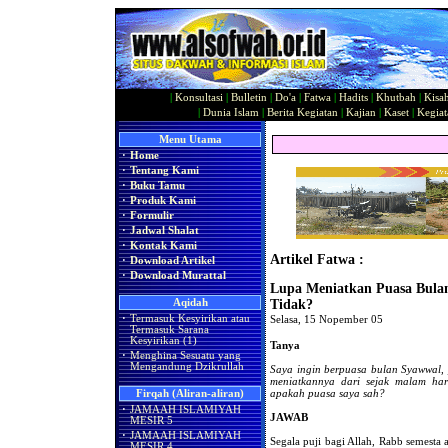
|
Konsultasi
|
Bulletin
|
Do'a
|
Fatwa
|
Hadits
|
Khutbah
|
Kisa
|
Dunia Islam
|
Berita Kegiatan
|
Kajian
|
Kaset
|
Kegiat
Menu Utama
·
Home
·
Tentang Kami
·
Buku Tamu
·
Produk Kami
·
Formulir
·
Jadwal Shalat
·
Kontak Kami
Artikel Fatwa :
·
Download Artikel
·
Download Murattal
Lupa Meniatkan Puasa Bula
Aqidah
Tidak?
·
Termasuk Kesyirikan atau
Selasa, 15 Nopember 05
Termasuk Sarana
Kesyirikan (1)
Tanya
·
Menghina Sesuatu yang
Mengandung Dzikrullah
Saya ingin berpuasa bulan Syawwal, 
meniatkannya dari sejak malam har
apakah puasa saya sah?
Firqah (Aliran-aliran)
·
JAMAAH ISLAMIYAH
JAWAB
MESIR 5
·
JAMAAH ISLAMIYAH
Segala puji bagi Allah, Rabb semesta
MESIR 4