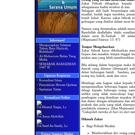
Zakat Fithrah dibagikan kepada 
sebagaimana hadits tersebut di atas.
Sebagian ahli fiqih berpendapat zaka
muallaf, budak ingin merdeka, pena
butuh bekal. Karena zakat fithrah 
golongan yang disebut dalam surat At
Namun yang diutamakan adalah menolo
Rasulullah shallallahu 'alaihi wasal
dalam surat At-Taubah : 60 adal
(Majmuatul Fatawa: 13: 47)
Informasi!
·
Mengucapkan Selamat
Tempat Mengeluarkan
Tahun Baru Hijriyah,
Zakat fithrah harus dikeluarkan atau
Bolehkah?
fuqara dan masakin tempat tinggal itu
·
Al-Muharrom Bulan Yang
miskin atau yang lebih membutuhkan 
Mulia
·
SEMARAK RAMADHAN
Bila sedang dalam bepergian maka d
1447 H
daerah yang ditemui (ditempati) pa
dekat hubungan famili : Saudara, p
Liputan Kegiatan
orang tua, kakek, anak dan cucu.
·
Konsultasi Islam
Membagi satu bagian zakat kepada b
·
Penyaluran Hewan Qurban
mengumpulkan beberapa bagian zakat (
·
Santunan Yatim
dibagi kepada beberapa orang na
sedikit yang tidak mencukupi bagi
pembagian yang demikian terpaksa d
Konsultasi Online
dan diatur dengan sebijaksana dan seb
praktek dan pola yang tidak disetujui
Ust.Husnul Yaqin, Lc
pendahulu umatnya. (lihat Majmuatul 
"Cukupilah mereka di hari ini dari me
Ust.Amar Abdullah
Hikmah Zakat
Bagi Pribadi Muslim
Ust.Saed As-Saedy, Lc
Membersihkan diri orang yang
Fatwa Seputar Sholat