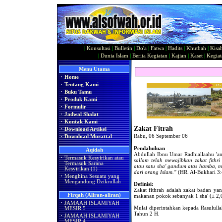
|
Konsultasi
|
Bulletin
|
Do'a
|
Fatwa
|
Hadits
|
Khutbah
|
Kisa
|
Dunia Islam
|
Berita Kegiatan
|
Kajian
|
Kaset
|
Kegiat
Menu Utama
·
Home
·
Tentang Kami
·
Buku Tamu
·
Produk Kami
·
Formulir
·
Jadwal Shalat
·
Kontak Kami
Zakat Fitrah
·
Download Artikel
Rabu, 06 September 06
·
Download Murattal
Pendahuluan
Aqidah
Abdullah Ibnu Umar Radhiallaahu 'a
·
Termasuk Kesyirikan atau
sallam telah mewajibkan zakat fith
Termasuk Sarana
atau satu sha' gandum atas hamba, m
Kesyirikan (1)
dari orang Islam."
(HR. Al-Bukhari 3
·
Menghina Sesuatu yang
Mengandung Dzikrullah
Definisi:
Zakat fithrah adalah zakat badan y
Firqah (Aliran-aliran)
makanan pokok sebanyak 1 sha' (± 2,
·
JAMAAH ISLAMIYAH
Mulai diperintahkan kepada Rasulullah
MESIR 5
Tahun 2 H.
·
JAMAAH ISLAMIYAH
MESIR 4