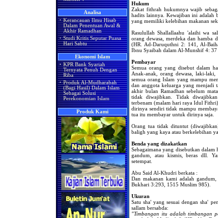
Hukum
Zakat fithrah hukumnya wajib sebag
Analisa
hadits lainnya. Kewajiban ini adal
·
Kerancauan Ilmu Hisab
yang memiliki kelebihan makanan sekelu
Dalam Penentuan Awal &
Akhir Ramadhan
Rasulullah Shallallaahu 'alaihi wa s
·
Studi Kritis Seputar Puasa
orang dewasa, merdeka dan hamba da
Hari Sabtu
(HR. Ad-Daruquthni 2: 141, Al-Baih
Ibnu Syaibah dalam Al-Munshif 4: 37
Ekonomi Islam
Pembayar
·
KPR Bank Syariah
Semua orang yang disebut dalam had
Ternyata Penuh Dengan
Anak-anak, orang dewasa, laki-laki
Riba
semua orang Islam yang mampu memb
·
Produk Al-Mudharabah
dan anggota keluarga yang menjadi 
(Bagi Hasil) Dalam Islam
akhir bulan Ramadhan sebelum matah
Sebagai Solusi
tidak diwajibkan. Tidak diwajibk
Perekonomian Islam
terbenam (malam hari raya Idul Fith
dirinya sendiri tidak mampu membay
Produk Kami
tua itu membayar untuk dirinya saja.
Orang tua tidak dituntut (diwajibk
baligh yang kaya atau berkelebihan ya
Benda yang dizakatkan
Sebagaimana yang disebutkan dalam ha
gandum, atau kismis, beras dll. 
setempat.
Abu Said Al-Khudri berkata :
Dan makanan kami adalah gandum, ki
Bukhari 3:293, 1515 Muslim 985).
Ukuran
Satu sha' yang sesuai dengan sha' pe
sallam bersabda:
"Timbangan itu adalah timbangan p