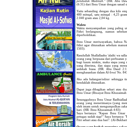
penduduk Madinah."
(HR. Abu Dawu
(6:31) dari Ibnu Umar dengan sanad s
Yaitu sebanding dengan dua kilo emp
480 mitsqal, satu mitsqal : 4,25 gr
2.040 gram atau 2,04 kg.
Waktu
Waktu menyampaikan yang paling utam
Fithri berlangsung, namun sebel
diperbolehkan.
Ibnu Umar meriwayatkan, bahwa Nabi
fithri agar ditunaikan sebelum manus
1503).
Rasulullah Shallallaahu 'alaihi wa sa
orang yang berpuasa dari perbuatan y
bagi kaum miskin, maka siapa yang m
yang diterima, dan siapa yang menu
sedekah biasa. (HR. Abu Daud 2:
menghasankan dalam Al-Irwa' No. 843
Jika ada halangan/udzur sehingga ti
hendaklah ditunaikan.
Dapat juga dibagikan sehari atau du
Ibnu Umar (Riwayat Ibnu Khuzaimah 4
Sesungguhnya Ibnu Umar Radhiallaah
orang yang menerimanya (yang meng
oleh imam untuk mengumpulkan zakat, d
hari. (HR. Ibnu Khuzaimah 4:83)
Saya bertanya: "Kapan Ibnu Umar M
petugas sudah siap!" Saya bertanya: 
Fitri sehari atau dua hari". (Al-Bukha
Orang yang berhak menerima zakat 