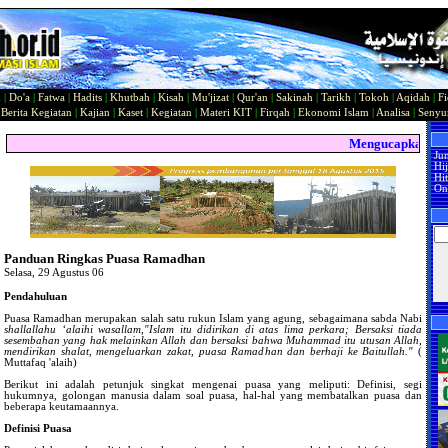
n
|
Do'a
|
Fatwa
|
Hadits
|
Khutbah
|
Kisah
|
Mu'jizat
|
Qur'an
|
Sakinah
|
Tarikh
|
Tokoh
|
Aqidah
|
Fi
|
Berita Kegiatan
|
Kajian
|
Kaset
|
Kegiatan
|
Materi KIT
|
Firqah
|
Ekonomi Islam
|
Analisa
|
Seny
Mengucapkan Selam
Ju
Hi
Hit
On
Panduan Ringkas Puasa Ramadhan
Selasa, 29 Agustus 06
Pendahuluan
Puasa Ramadhan merupakan salah satu rukun Islam yang agung, sebagaimana sabda Nabi
shallallahu ‘alaihi wasallam
,
"Islam itu didirikan di atas lima perkara; Bersaksi tiada
sesembahan yang hak melainkan Allah dan bersaksi bahwa Muhammad itu utusan Allah,
mendirikan shalat, mengeluarkan zakat, puasa Ramadhan dan berhaji ke Baitullah."
(
Muttafaq 'alaih)
Berikut ini adalah petunjuk singkat mengenai puasa yang meliputi: Definisi, segi
hukumnya, golongan manusia dalam soal puasa, hal-hal yang membatalkan puasa dan
beberapa keutamaannya.
Definisi Puasa