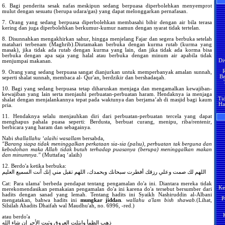
bi
6. Bagi penderita sesak nafas meskipun sedang berpuasa diperbolehkan menyemprot
ke
mulut dengan sesuatu (berupa udara/gas) yang dapat melonggarkan pernafasan.
Me
be
se
7. Orang yang sedang berpuasa diperbolehkan membasahi bibir dengan air bila terasa
kering dan juga diperbolehkan berkumur-kumur namun dengan syarat tidak tertelan.
Ja
ji
8. Disunnahkan mengakhirkan sahur, hingga menjelang Fajar dan segera berbuka setelah
an
matahari terbenam (Maghrib).Diutamakan berbuka dengan kurma rutab (kurma yang
Ma
masak), jika tidak ada rutab dengan kurma yang lain, dan jika tidak ada korma bisa
Di
Se
berbuka dengan apa saja yang halal atau berbuka dengan minum air apabila tidak
pe
menjumpai makanan.
R
ha
Be
po
9. Orang yang sedang berpuasa sangat dianjurkan untuk memperbanyak amalan sunnah,
ti
seperti shalat sunnah, membaca al- Qur'an, berdzikir dan bershadaqah.
H
pel
10. Bagi yang sedang berpuasa tetap diharuskan menjaga dan mengamalkan kewajiban-
Ti
Se
kewajiban yang lain serta menjauhi perbuatan-perbuatan haram. Hendaknya ia menjaga
Ha
ja
shalat dengan menjalankannya tepat pada waktunya dan berjama’ah di masjid bagi kaum
pa
pria.
Ma
H
Pe
11. Hendaknya selalu menjauhkan diri dari perbuatan-perbuatan tercela yang dapat
y
men
menghapus pahala puasa seperti: Berdusta, berbuat curang, menipu, riba/rentenir,
ma
berbicara yang haram dan sebagainya.
H
M
??
Nabi
shallallahu ‘alaihi wasallam
bersabda,
Ja
"Barang siapa tidak meninggalkan perkataan sia-sia (palsu), perbuatan tak berguna dan
Ji
kebodohan maka Allah tidak butuh terhadap puasanya (berupa) meninggalkan makan
H
te
dan minumnya."
(Muttafaq ‘alaih)
ya
ak
Ma
sa
12. Berdo'a ketika berbuka:
اللهم لك صمت وعلي رزقك أفطرت سبحانك وبحمدك، اللهم تقبل مني إنك أنت السميع العليم
S
Ka
Ke
an
Cat: Para ulama' berbeda pendapat tentang pengamalan do'a ini. Diantara mereka tidak
te
H
merekomendasikan pemakaian pengamalan do'a ini karena do'a tersebut bersumber dari
P
ter
y
hadits dengan sanad yang lemah. Tentang hadits ini Syaikh Nashiruddin al-Albani
B
mengatakan, bahwa hadits ini
mungkar jiddan
.
wallahu a'lam bish shawab.
(Lihat,
S
Silsilah Ahadits Dhaifah wal Maudhu'ah, no. 6996, -red.)
P
atau berdo'a
M
Tu
ذهب الظمأ وابتلت العروق وثبت الأجر إن شاء الله