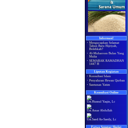
Informasi!
·
Mengucapkan Selamat
Tahun Baru Hijriyah,
Bolehkah?
·
Al-Muharrom Bulan Yang
Mulia
·
SEMARAK RAMADHAN
1447 H
Liputan Kegiatan
·
Konsultasi Islam
·
Penyaluran Hewan Qurban
·
Santunan Yatim
Konsultasi Online
Ust.Husnul Yaqin, Lc
Ust.Amar Abdullah
Ust.Saed As-Saedy, Lc
Fatwa Seputar Sholat