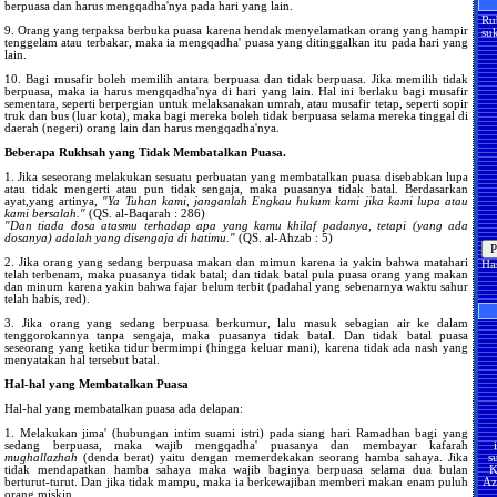
berpuasa dan harus mengqadha'nya pada hari yang lain.
Ru
9. Orang yang terpaksa berbuka puasa karena hendak menyelamatkan orang yang hampir
suk
tenggelam atau terbakar, maka ia mengqadha' puasa yang ditinggalkan itu pada hari yang
lain.
10. Bagi musafir boleh memilih antara berpuasa dan tidak berpuasa. Jika memilih tidak
berpuasa, maka ia harus mengqadha'nya di hari yang lain. Hal ini berlaku bagi musafir
sementara, seperti berpergian untuk melaksanakan umrah, atau musafir tetap, seperti sopir
truk dan bus (luar kota), maka bagi mereka boleh tidak berpuasa selama mereka tinggal di
daerah (negeri) orang lain dan harus mengqadha'nya.
Beberapa Rukhsah yang Tidak Membatalkan Puasa.
1. Jika seseorang melakukan sesuatu perbuatan yang membatalkan puasa disebabkan lupa
atau tidak mengerti atau pun tidak sengaja, maka puasanya tidak batal. Berdasarkan
ayat,yang artinya,
"Ya Tuhan kami, janganlah Engkau hukum kami jika kami lupa atau
kami bersalah."
(QS. al-Baqarah : 286)
"Dan tiada dosa atasmu terhadap apa yang kamu khilaf padanya, tetapi (yang ada
dosanya) adalah yang disengaja di hatimu."
(QS. al-Ahzab : 5)
2. Jika orang yang sedang berpuasa makan dan mimun karena ia yakin bahwa matahari
Ha
telah terbenam, maka puasanya tidak batal; dan tidak batal pula puasa orang yang makan
dan minum karena yakin bahwa fajar belum terbit (padahal yang sebenarnya waktu sahur
telah habis, red).
3. Jika orang yang sedang berpuasa berkumur, lalu masuk sebagian air ke dalam
tenggorokannya tanpa sengaja, maka puasanya tidak batal. Dan tidak batal puasa
seseorang yang ketika tidur bermimpi (hingga keluar mani), karena tidak ada nash yang
menyatakan hal tersebut batal.
Hal-hal yang Membatalkan Puasa
Hal-hal yang membatalkan puasa ada delapan:
1. Melakukan jima' (hubungan intim suami istri) pada siang hari Ramadhan bagi yang
sedang berpuasa, maka wajib mengqadha' puasanya dan membayar kafarah
s
mughallazhah
(denda berat) yaitu dengan memerdekakan seorang hamba sahaya. Jika
K
tidak mendapatkan hamba sahaya maka wajib baginya berpuasa selama dua bulan
Az
berturut-turut. Dan jika tidak mampu, maka ia berkewajiban memberi makan enam puluh
U
orang miskin.
da