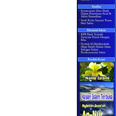
Analisa
·
Kerancauan Ilmu Hisab
Dalam Penentuan Awal &
Akhir Ramadhan
·
Studi Kritis Seputar Puasa
Hari Sabtu
Ekonomi Islam
·
KPR Bank Syariah
Ternyata Penuh Dengan
Riba
·
Produk Al-Mudharabah
(Bagi Hasil) Dalam Islam
Sebagai Solusi
Perekonomian Islam
Produk Kami