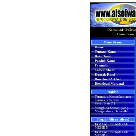
|
Konsultasi
|
Bulleti
|
Dunia Islam
Menu Utama
·
Home
·
Tentang Kami
·
Buku Tamu
·
Produk Kami
·
Formulir
·
Jadwal Shalat
·
Kontak Kami
·
Download Artikel
·
Download Murattal
Aqidah
·
Termasuk Kesyirikan atau
Termasuk Sarana
Kesyirikan (1)
·
Menghina Sesuatu yang
Mengandung Dzikrullah
Firqah (Aliran-aliran)
·
JAMAAH ISLAMIYAH
MESIR 5
·
JAMAAH ISLAMIYAH
MESIR 4