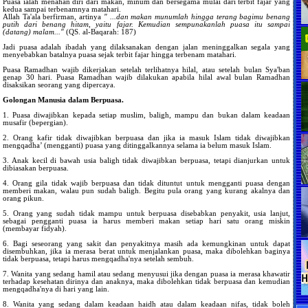
Puasa ialah menahan diri dari makan, minum dan bersegama mulai dari terbit fajar yang
kedua sampai terbenamnya matahari.
Allah Ta'ala berfirman, artinya
" ...dan makan munumlah hingga terang bagimu benang
putih dari benang hitam, yaitu fajar. Kemudian sempunakanlah puasa itu sampai
(datang) malam..."
(QS. al-Baqarah: 187)
Jadi puasa adalah ibadah yang dilaksanakan dengan jalan meninggalkan segala yang
menyebabkan batalnya puasa sejak terbit fajar hingga terbenam matahari.
Puasa Ramadhan wajib dikerjakan setelah terlihatnya hilal, atau setelah bulan Sya'ban
genap 30 hari. Puasa Ramadhan wajib dilakukan apabila hilal awal bulan Ramadhan
disaksikan seorang yang dipercaya.
Golongan Manusia dalam Berpuasa.
1. Puasa diwajibkan kepada setiap muslim, baligh, mampu dan bukan dalam keadaan
musafir (bepergian).
2. Orang kafir tidak diwajibkan berpuasa dan jika ia masuk Islam tidak diwajibkan
mengqadha’ (mengganti) puasa yang ditinggalkannya selama ia belum masuk Islam.
3. Anak kecil di bawah usia baligh tidak diwajibkan berpuasa, tetapi dianjurkan untuk
dibiasakan berpuasa.
4. Orang gila tidak wajib berpuasa dan tidak dituntut untuk mengganti puasa dengan
memberi makan, walau pun sudah baligh. Begitu pula orang yang kurang akalnya dan
orang pikun.
5. Orang yang sudah tidak mampu untuk berpuasa disebabkan penyakit, usia lanjut,
sebagai pengganti puasa ia harus memberi makan setiap hari satu orang miskin
(membayar fidyah).
6. Bagi seseorang yang sakit dan penyakitnya masih ada kemungkinan untuk dapat
disembuhkan, jika ia merasa berat untuk menjalankan puasa, maka dibolehkan baginya
tidak berpuasa, tetapi harus mengqadha'nya setelah sembuh.
7. Wanita yang sedang hamil atau sedang menyusui jika dengan puasa ia merasa khawatir
terhadap kesehatan dirinya dan anaknya, maka dibolehkan tidak berpuasa dan kemudian
mengqadha'nya di hari yang lain.
8. Wanita yang sedang dalam keadaan haidh atau dalam keadaan nifas, tidak boleh