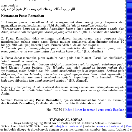
M
atau berdo'a
Hi
اللهم إنى أسألك برحمتك التى وسعت كل شيئ أن تغفرلي
Ha
S
D
Keutamaan Puasa Ramadhan
A
A
1. Dengan puasa Ramadhan Allah mengampuni dosa orang yang berpuasa dan
memaafkan semua kesalahannya, Nabi
shallallahu ‘alaihi wasallam
bersabda,
M
"Barang siapa berpuasa di bulan Ramadhan karena iman dan mengharap pahala dari
Allah, maka Allah mengampuni dosanya yang telah lalu".
(HR. al-Bukhari dan Muslim).
Ap
M
2. Puasa Ramadhan tidak terhingga pahalanya, karena orang yang berpuasa akan
mendapatkan pahala tanpa batas. Setiap muslim amalannya akan diganjar sebesar 10
a
Pe
hingga 700 kali lipat, kecuali puasa. Firman Allah di dalam hadits qudsi,
“...Kecuali puasa, sesungguhnya puasa itu untuk-Ku dan Aku sendiri yang akan
R
M
mengganjarnya, ia menahan nafsu dan makan karena-Ku.”
(HR. Muslim)
H
me
3. Puasa dapat membuka pintu syafa’at nanti pada hari Kiamat. Rasulullah
shallallahu
Hu
‘alaihi wasallam
bersabda,
Wa
“Sesunggunya puasa dan bacaan al-Qur’an memberi syafa’at kepada pelakunya pada
Ke
J
hari Kiamat. Puasa berkata, ”Ya Tuhanku aku telah menahan hasrat makan dan
syahwatnya, maka berilah aku izin untuk memberikan syafa’at kepadanya. Berkata pula
al-Qur’an, ”Wahai Tuhanku, aku telah menghalanginya dari tidur untuk qiyamullail,
Ke
B
maka berilah aku izin untuk memberikan syafa’at kepadanya. Nabi bersabda, ”Maka
keduanya diberikan izin untuk memberi syafaat.”
(HR. Ahmad).
M
Ti
Segala puji hanya bagi Allah, shalawat dan salam semoga senantiasa terlimpahkan kepada
M
Nabi Muhammad
shallallahu ‘alaihi wasallam
, beserta para keluarga dan sahabatnya.
Ke
Amin.
Sumber: Brosur tentang
Puasa Ramadhan
, Syaikh Muhammad bin Shalih al-Utsaimin,
S
dan
Risalah Ramadhan
, Dr Abdullah bin Jarullah bin Ibrahim al-Jarullah.
W
Be
Ke
Hit : 73750 |
Index
|
kirim ke teman
|
versi cetak
Bagikan
W
Me
D
YAYASAN AL-SOFWA
S
Jl.Raya Lenteng Agung Barat No.35 PostCode:12810 Jakarta Selatan - Indonesia
d
836327.
Fax:
62-21-78836326. e-mail:
info@alsofwah.or.id
| website:
www.alsofwah.or.id
|
Memb
Me
itus ini boleh dicopy & diperbanyak dengan syarat mencantumkan sumber: http://alsofwah.or.id se
D