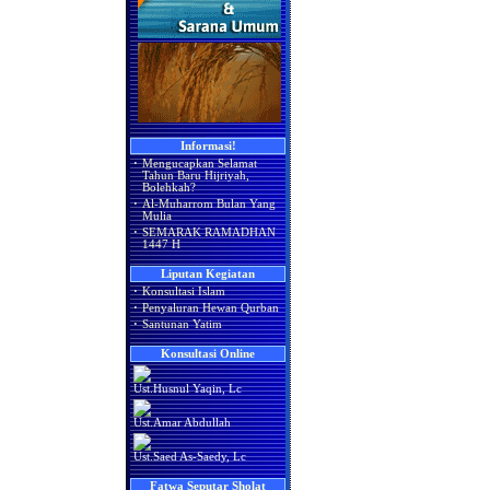
Informasi!
·
Mengucapkan Selamat
Tahun Baru Hijriyah,
Bolehkah?
·
Al-Muharrom Bulan Yang
Mulia
·
SEMARAK RAMADHAN
1447 H
Liputan Kegiatan
·
Konsultasi Islam
·
Penyaluran Hewan Qurban
·
Santunan Yatim
Konsultasi Online
Ust.Husnul Yaqin, Lc
Ust.Amar Abdullah
Ust.Saed As-Saedy, Lc
Fatwa Seputar Sholat