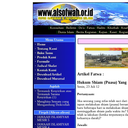
|
Konsultasi
|
Bulletin
|
Do'a
|
Fatwa
|
Hadits
|
Khutbah
|
Kisa
|
Dunia Islam
|
Berita Kegiatan
|
Kajian
|
Kaset
|
Kegiat
Menu Utama
·
Home
·
Tentang Kami
·
Buku Tamu
·
Produk Kami
·
Formulir
·
Jadwal Shalat
·
Kontak Kami
Artikel Fatwa :
·
Download Artikel
·
Download Murattal
Hukum Shiam (Puasa) Yang 
Aqidah
Senin, 23 Juli 12
·
Termasuk Kesyirikan atau
Pertanyaan:
Termasuk Sarana
Kesyirikan (1)
Jika seorang yang nifas telah suci da
·
Menghina Sesuatu yang
iapun melakukan shiam (puasa) bers
Mengandung Dzikrullah
baru beberapa hari ia melakukan shia
meninggalkan shiam pada waktu itu?
Firqah (Aliran-aliran)
telah ia lakukan (ketika terputusnya d
·
JAMAAH ISLAMIYAH
keluarnya darah)?
MESIR 5
·
JAMAAH ISLAMIYAH
Jawab:
MESIR 4