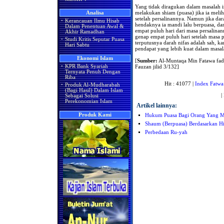
Yang tidak diragukan dalam masalah i
melakukan shiam (puasa) jika ia meli
Analisa
setelah persalinannya. Namun jika da
·
Kerancauan Ilmu Hisab
hendaknya ia mandi lalu berpuasa, dan
Dalam Penentuan Awal &
empat puluh hari dari masa persalin
Akhir Ramadhan
genap empat puluh hari setelah masa p
·
Studi Kritis Seputar Puasa
terputusnya darah nifas adalah sah, k
Hari Sabtu
pendapat yang lebih kuat dalam masal
Ekonomi Islam
[
Sumber:
Al-Muntaqa Min Fatawa fadil
Fauzan jilid 3/132]
·
KPR Bank Syariah
Ternyata Penuh Dengan
Riba
Hit : 41077 |
Index Fatwa
·
Produk Al-Mudharabah
(Bagi Hasil) Dalam Islam
|
Sebagai Solusi
Perekonomian Islam
Artikel lainnya:
Produk Kami
Hukum Puasa Bagi Orang Yang Me
Shaum (Berpuasa) Berdasarkan Hi
Perbedaan Ru-yah