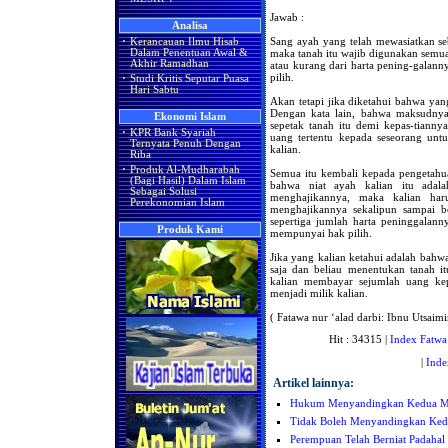
Jawab :
Analisa
Sang ayah yang telah mewasiatkan s
·
Kerancauan Ilmu Hisab
maka tanah itu wajib digunakan semuan
Dalam Penentuan Awal &
Akhir Ramadhan
atau kurang dari harta pening-galanny
pilih.
·
Studi Kritis Seputar Puasa
Hari Sabtu
Akan tetapi jika diketahui bahwa yan
Dengan kata lain, bahwa maksudnya 
Ekonomi Islam
sepetak tanah itu demi kepas-tiann
·
KPR Bank Syariah
uang tertentu kepada seseorang unt
Ternyata Penuh Dengan
kalian.
Riba
·
Produk Al-Mudharabah
Semua itu kembali kepada pengetahuan
(Bagi Hasil) Dalam Islam
bahwa niat ayah kalian itu adal
Sebagai Solusi
menghajikannya, maka kalian har
Perekonomian Islam
menghajikannya sekalipun sampai be
sepertiga jumlah harta peninggalanny
Produk Kami
mempunyai hak pilih.
Jika yang kalian ketahui adalah bahwa
saja dan beliau menentukan tanah i
kalian membayar sejumlah uang ke
menjadi milik kalian.
( Fatawa nur ‘alad darbi: Ibnu Utsaimin,
Hit : 34315 |
Index Fatwa
|
Inde
Artikel lainnya:
Hukum Menyandingkan Kedua M
Tidak Boleh Menyandingkan Ke
Perempuan Telah Berniat Padahal 