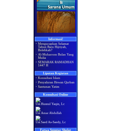
Informasi!
·
Mengucapkan Selamat
Tahun Baru Hijriyah,
Bolehkah?
·
Al-Muharrom Bulan Yang
Mulia
·
SEMARAK RAMADHAN
1447 H
Liputan Kegiatan
·
Konsultasi Islam
·
Penyaluran Hewan Qurban
·
Santunan Yatim
Konsultasi Online
Ust.Husnul Yaqin, Lc
Ust.Amar Abdullah
Ust.Saed As-Saedy, Lc
Fatwa Seputar Sholat