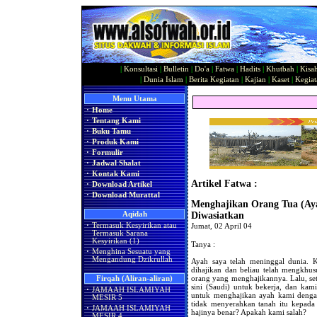
|
Konsultasi
|
Bulletin
|
Do'a
|
Fatwa
|
Hadits
|
Khutbah
|
Kisa
|
Dunia Islam
|
Berita Kegiatan
|
Kajian
|
Kaset
|
Kegiat
Menu Utama
·
Home
·
Tentang Kami
·
Buku Tamu
·
Produk Kami
·
Formulir
·
Jadwal Shalat
·
Kontak Kami
Artikel Fatwa :
·
Download Artikel
·
Download Murattal
Menghajikan Orang Tua (Aya
Aqidah
Diwasiatkan
·
Termasuk Kesyirikan atau
Jumat, 02 April 04
Termasuk Sarana
Kesyirikan (1)
Tanya :
·
Menghina Sesuatu yang
Mengandung Dzikrullah
Ayah saya telah meninggal dunia. K
dihajikan dan beliau telah mengkhus
orang yang menghajikannya. Lalu, set
Firqah (Aliran-aliran)
sini (Saudi) untuk bekerja, dan ka
·
JAMAAH ISLAMIYAH
untuk menghajikan ayah kami denga
MESIR 5
tidak menyerahkan tanah itu kepada
·
JAMAAH ISLAMIYAH
hajinya benar? Apakah kami salah?
MESIR 4