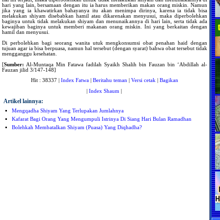
hari yang lain, bersamaan dengan itu ia harus memberikan makan orang miskin. Namun
jika yang ia khawatirkan bahayanya itu akan menimpa dirinya, karena ia tidak bisa
melakukan shiyam disebabkan hamil atau dikarenakan menyusui, maka diperbolehkan
baginya untuk tidak melakukan shiyam dan menunaikannya di hari lain, serta tidak ada
kewajiban baginya untuk memberi makanan orang miskin. Ini yang berkaitan dengan
hamil dan menyusui.
Di perbolehkan bagi seorang wanita utuk mengkonsumsi obat penahan haid dengan
tujuan agar ia bisa berpuasa, namun hal tersebut (dengan syarat) bahwa obat tersebut tidak
mengganggu kesehatan.
[
Sumber:
Al-Muntaqa Min Fatawa fadilah Syaikh Shalih bin Fauzan bin ‘Abdillah al-
Fauzan jilid 3/147-148]
Hit : 38337 |
Index Fatwa
|
Beritahu teman
|
Versi cetak
|
Bagikan
|
Index Shaum
|
Artikel lainnya:
Mengqadha Shiyam Yang Terlupakan Jumlahnya
Kafarat Bagi Orang Yang Mengumpuli Istrinya Di Siang Hari Bulan Ramadhan
Bolehkah Membatalkan Shiyam (Puasa) Yang Diqhadha?