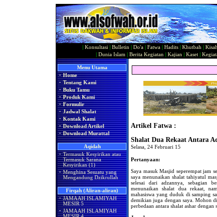
|
Konsultasi
|
Bulletin
|
Do'a
|
Fatwa
|
Hadits
|
Khutbah
|
Kisa
|
Dunia Islam
|
Berita Kegiatan
|
Kajian
|
Kaset
|
Kegiat
Menu Utama
·
Home
·
Tentang Kami
·
Buku Tamu
·
Produk Kami
·
Formulir
·
Jadwal Shalat
·
Kontak Kami
Artikel Fatwa :
·
Download Artikel
·
Download Murattal
Shalat Dua Rekaat Antara 
Aqidah
Selasa, 24 Februari 15
·
Termasuk Kesyirikan atau
Pertanyaan:
Termasuk Sarana
Kesyirikan (1)
Saya masuk Masjid seperempat jam s
·
Menghina Sesuatu yang
saya menunaikan shalat tahiyatul ma
Mengandung Dzikrullah
selesai dari adzannya, sebagian b
menunaikan shalat dua rekaat, nam
Firqah (Aliran-aliran)
mahasiswa yang duduk di samping saya
·
JAMAAH ISLAMIYAH
demikian juga dengan saya. Mohon di
MESIR 5
perbedaan antara shalat ashar dengan s
·
JAMAAH ISLAMIYAH
MESIR 4