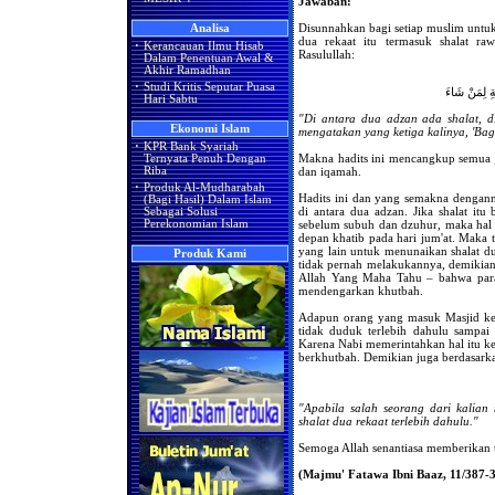
Jawaban:
Disunnahkan bagi setiap muslim untuk 
Analisa
dua rekaat itu termasuk shalat ra
·
Kerancauan Ilmu Hisab
Rasulullah:
Dalam Penentuan Awal &
Akhir Ramadhan
·
Studi Kritis Seputar Puasa
َةِ لِمَنْ شَاءَ
Hari Sabtu
"Di antara dua adzan ada shalat, d
Ekonomi Islam
mengatakan yang ketiga kalinya, 'Bag
·
KPR Bank Syariah
Makna hadits ini mencangkup semua j
Ternyata Penuh Dengan
dan iqamah.
Riba
·
Produk Al-Mudharabah
Hadits ini dan yang semakna dengann
(Bagi Hasil) Dalam Islam
di antara dua adzan. Jika shalat itu 
Sebagai Solusi
sebelum subuh dan dzuhur, maka hal 
Perekonomian Islam
depan khatib pada hari jum'at. Maka t
yang lain untuk menunaikan shalat dua
Produk Kami
tidak pernah melakukannya, demikia
Allah Yang Maha Tahu – bahwa par
mendengarkan khutbah.
Adapun orang yang masuk Masjid ke
tidak duduk terlebih dahulu sampai 
Karena Nabi memerintahkan hal itu k
berkhutbah. Demikian juga berdasar
"Apabila salah seorang dari kalian
shalat dua rekaat terlebih dahulu."
Semoga Allah senantiasa memberikan 
(Majmu' Fatawa Ibni Baaz, 11/387-