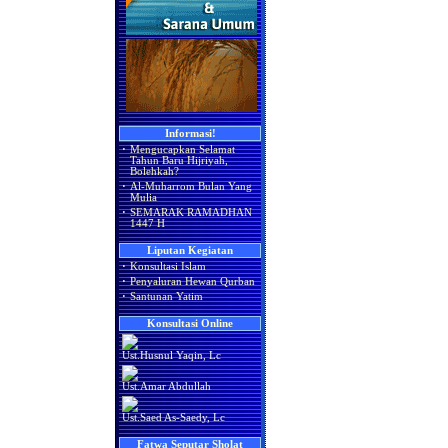
Informasi!
·
Mengucapkan Selamat
Tahun Baru Hijriyah,
Bolehkah?
·
Al-Muharrom Bulan Yang
Mulia
·
SEMARAK RAMADHAN
1447 H
Liputan Kegiatan
·
Konsultasi Islam
·
Penyaluran Hewan Qurban
·
Santunan Yatim
Konsultasi Online
Ust.Husnul Yaqin, Lc
Ust.Amar Abdullah
Ust.Saed As-Saedy, Lc
Fatwa Seputar Sholat