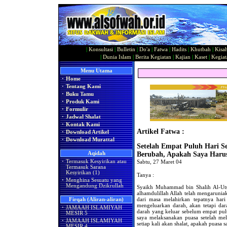
|
Konsultasi
|
Bulletin
|
Do'a
|
Fatwa
|
Hadits
|
Khutbah
|
Kisa
|
Dunia Islam
|
Berita Kegiatan
|
Kajian
|
Kaset
|
Kegiat
Menu Utama
·
Home
·
Tentang Kami
·
Buku Tamu
·
Produk Kami
·
Formulir
·
Jadwal Shalat
·
Kontak Kami
Artikel Fatwa :
·
Download Artikel
·
Download Murattal
Setelah Empat Puluh Hari S
Aqidah
Berubah, Apakah Saya Harus
·
Termasuk Kesyirikan atau
Sabtu, 27 Maret 04
Termasuk Sarana
Kesyirikan (1)
Tanya :
·
Menghina Sesuatu yang
Mengandung Dzikrullah
Syaikh Muhammad bin Shalih Al-Utsa
alhamdulillah Allah telah mengarunia
dari masa melahirkan tepatnya hari
Firqah (Aliran-aliran)
mengeluarkan darah, akan tetapi dara
·
JAMAAH ISLAMIYAH
darah yang keluar sebelum empat pulu
MESIR 5
saya melaksanakan puasa setelah mel
·
JAMAAH ISLAMIYAH
setiap kali akan shalat, apakah puasa s
MESIR 4