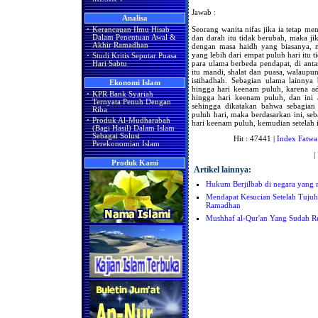
Jawab :
Analisa
Seorang wanita nifas jika ia tetap me
·
Kerancauan Ilmu Hisab
dan darah itu tidak berubah, maka jik
Dalam Penentuan Awal &
Akhir Ramadhan
dengan masa haidh yang biasanya, m
yang lebih dari empat puluh hari itu 
·
Studi Kritis Seputar Puasa
para ulama berbeda pendapat, di ant
Hari Sabtu
itu mandi, shalat dan puasa, walaupun
istihadhah. Sebagian ulama lainnya
Ekonomi Islam
hingga hari keenam puluh, karena ad
·
KPR Bank Syariah
hingga hari keenam puluh, dan ini a
Ternyata Penuh Dengan
sehingga dikatakan bahwa sebagian
Riba
puluh hari, maka berdasarkan ini, seb
·
Produk Al-Mudharabah
hari keenam puluh, kemudian setelah i
(Bagi Hasil) Dalam Islam
Sebagai Solusi
Hit : 47441 |
Index Fatwa
Perekonomian Islam
|
Produk Kami
Artikel lainnya:
Hukum Berjilbab di negara yang
Mendapat Kesucian Setelah Tujuh
Ramadhan
Mushhaf al-Qur'an Yang Sudah R