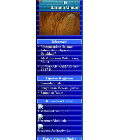
Informasi!
·
Mengucapkan Selamat
Tahun Baru Hijriyah,
Bolehkah?
·
Al-Muharrom Bulan Yang
Mulia
·
SEMARAK RAMADHAN
1447 H
Liputan Kegiatan
·
Konsultasi Islam
·
Penyaluran Hewan Qurban
·
Santunan Yatim
Konsultasi Online
Ust.Husnul Yaqin, Lc
Ust.Amar Abdullah
Ust.Saed As-Saedy, Lc
Fatwa Seputar Sholat