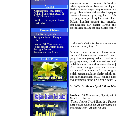
Zaman sekarang, terutama di Saudi se
tidak seperti dulu. Karena itu, lap
Analisa
Berbeda kondisinya dengan enam puluh
·
Kerancauan Ilmu Hisab
yang dilanda kemiskinan dan kepapaan
Dalam Penentuan Awal &
mereka bekerja sepanjang hari di la
Akhir Ramadhan
dan pegunungan, berjalan kaki selama
·
Studi Kritis Seputar Puasa
Dalam kondisi seperti itu, mere
Hari Sabtu
terpalingkan dari shalat karena pik
disebutkan dalam sebuah hadits, bahwa
Ekonomi Islam
·
KPR Bank Syariah
Ternyata Penuh Dengan
Riba
"Tidak ada shalat ketika makanan tel
·
Produk Al-Mudharabah
desakan buang hajat."
(Bagi Hasil) Dalam Islam
Sebagai Solusi
Adapun zaman sekarang, biasanya pe
Perekonomian Islam
ini yang biasa disebut 'sarapan'. Sem
pergi kecuali jarang sekali. Bahkan
Produk Kami
yang nyaman, tidak merasakan lela
terlebih dahulu melaksanakan shalat 
jika merasa sangat lapar dan khawa
karena makanannya sedikit sehingga k
boleh menangguhkan shalat sekali pu
diri mengakhirkan shalat hingga ha
shalat jamaah tanpa uzur yang syar'i. 
Al-Lu’lu’ Al-Makin, Syaikh Ibnu Jibri
Sumber:
'al-Fatawa asy-Syar'iyyah
Balad al-Haram,'
(Fatwa-Fatwa Syar'i Terhadap Perm
dari
syaikh Khalid bin Abdurrahman al
Diposting oleh: Abdul Wakhid