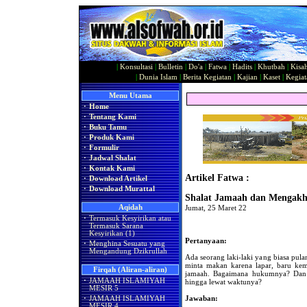
|
Konsultasi
|
Bulletin
|
Do'a
|
Fatwa
|
Hadits
|
Khutbah
|
Kisa
|
Dunia Islam
|
Berita Kegiatan
|
Kajian
|
Kaset
|
Kegiat
Menu Utama
·
Home
·
Tentang Kami
·
Buku Tamu
·
Produk Kami
·
Formulir
·
Jadwal Shalat
·
Kontak Kami
Artikel Fatwa :
·
Download Artikel
·
Download Murattal
Shalat Jamaah dan Mengakh
Aqidah
Jumat, 25 Maret 22
·
Termasuk Kesyirikan atau
Termasuk Sarana
Kesyirikan (1)
Pertanyaan:
·
Menghina Sesuatu yang
Mengandung Dzikrullah
Ada seorang laki-laki yang biasa pula
minta makan karena lapar, baru kemud
Firqah (Aliran-aliran)
jamaah. Bagaimana hukumnya? Dan
·
JAMAAH ISLAMIYAH
hingga lewat waktunya?
MESIR 5
Jawaban:
·
JAMAAH ISLAMIYAH
MESIR 4