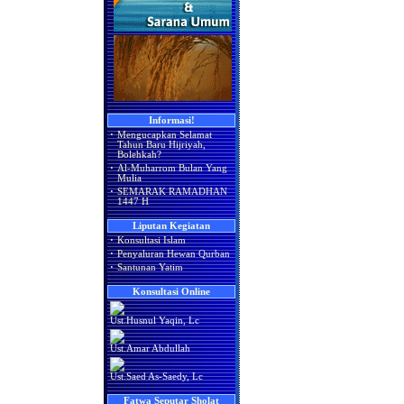
Informasi!
·
Mengucapkan Selamat
Tahun Baru Hijriyah,
Bolehkah?
·
Al-Muharrom Bulan Yang
Mulia
·
SEMARAK RAMADHAN
1447 H
Liputan Kegiatan
·
Konsultasi Islam
·
Penyaluran Hewan Qurban
·
Santunan Yatim
Konsultasi Online
Ust.Husnul Yaqin, Lc
Ust.Amar Abdullah
Ust.Saed As-Saedy, Lc
Fatwa Seputar Sholat