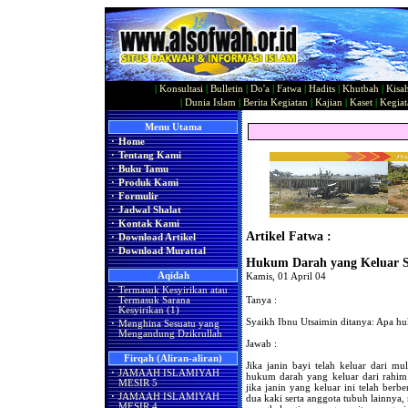
|
Konsultasi
|
Bulletin
|
Do'a
|
Fatwa
|
Hadits
|
Khutbah
|
Kisa
|
Dunia Islam
|
Berita Kegiatan
|
Kajian
|
Kaset
|
Kegiat
Menu Utama
·
Home
·
Tentang Kami
·
Buku Tamu
·
Produk Kami
·
Formulir
·
Jadwal Shalat
·
Kontak Kami
Artikel Fatwa :
·
Download Artikel
·
Download Murattal
Hukum Darah yang Keluar Se
Aqidah
Kamis, 01 April 04
·
Termasuk Kesyirikan atau
Tanya :
Termasuk Sarana
Kesyirikan (1)
Syaikh Ibnu Utsaimin ditanya: Apa hu
·
Menghina Sesuatu yang
Mengandung Dzikrullah
Jawab :
Firqah (Aliran-aliran)
Jika janin bayi telah keluar dari mu
·
JAMAAH ISLAMIYAH
hukum darah yang keluar dari rahim 
MESIR 5
jika janin yang keluar ini telah ber
·
JAMAAH ISLAMIYAH
dua kaki serta anggota tubuh lainnya,
MESIR 4