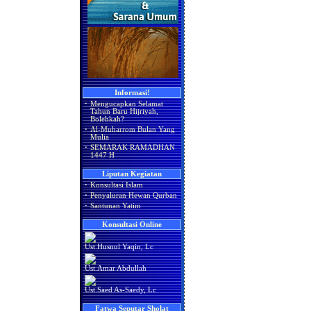
Informasi!
·
Mengucapkan Selamat
Tahun Baru Hijriyah,
Bolehkah?
·
Al-Muharrom Bulan Yang
Mulia
·
SEMARAK RAMADHAN
1447 H
Liputan Kegiatan
·
Konsultasi Islam
·
Penyaluran Hewan Qurban
·
Santunan Yatim
Konsultasi Online
Ust.Husnul Yaqin, Lc
Ust.Amar Abdullah
Ust.Saed As-Saedy, Lc
Fatwa Seputar Sholat