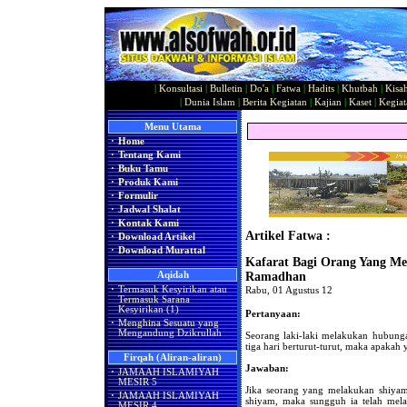
|
Konsultasi
|
Bulletin
|
Do'a
|
Fatwa
|
Hadits
|
Khutbah
|
Kisa
|
Dunia Islam
|
Berita Kegiatan
|
Kajian
|
Kaset
|
Kegiat
Menu Utama
·
Home
·
Tentang Kami
·
Buku Tamu
·
Produk Kami
·
Formulir
·
Jadwal Shalat
·
Kontak Kami
Artikel Fatwa :
·
Download Artikel
·
Download Murattal
Kafarat Bagi Orang Yang Me
Aqidah
Ramadhan
·
Termasuk Kesyirikan atau
Rabu, 01 Agustus 12
Termasuk Sarana
Kesyirikan (1)
Pertanyaan:
·
Menghina Sesuatu yang
Mengandung Dzikrullah
Seorang laki-laki melakukan hubunga
tiga hari berturut-turut, maka apakah 
Firqah (Aliran-aliran)
Jawaban:
·
JAMAAH ISLAMIYAH
MESIR 5
Jika seorang yang melakukan shiyam
·
JAMAAH ISLAMIYAH
shiyam, maka sungguh ia telah mela
MESIR 4