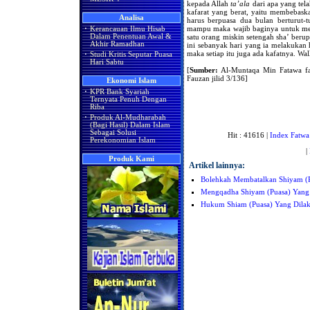
kepada Allah
ta’ala
dari apa yang tel
kafarat yang berat, yaitu membebas
Analisa
harus berpuasa dua bulan berturut-t
mampu maka wajib baginya untuk mem
·
Kerancauan Ilmu Hisab
satu orang miskin setengah sha’ berup
Dalam Penentuan Awal &
Akhir Ramadhan
ini sebanyak hari yang ia melakukan h
maka setiap itu juga ada kafatnya. Wal
·
Studi Kritis Seputar Puasa
Hari Sabtu
[
Sumber:
Al-Muntaqa Min Fatawa fad
Fauzan jilid 3/136]
Ekonomi Islam
·
KPR Bank Syariah
Ternyata Penuh Dengan
Riba
·
Produk Al-Mudharabah
(Bagi Hasil) Dalam Islam
Sebagai Solusi
Hit : 41616 |
Index Fatwa
Perekonomian Islam
|
Produk Kami
Artikel lainnya:
Bolehkah Membatalkan Shiyam (
Mengqadha Shiyam (Puasa) Yang 
Hukum Shiam (Puasa) Yang Dilak