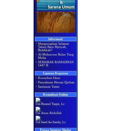
Informasi!
·
Mengucapkan Selamat
Tahun Baru Hijriyah,
Bolehkah?
·
Al-Muharrom Bulan Yang
Mulia
·
SEMARAK RAMADHAN
1447 H
Liputan Kegiatan
·
Konsultasi Islam
·
Penyaluran Hewan Qurban
·
Santunan Yatim
Konsultasi Online
Ust.Husnul Yaqin, Lc
Ust.Amar Abdullah
Ust.Saed As-Saedy, Lc
Fatwa Seputar Sholat