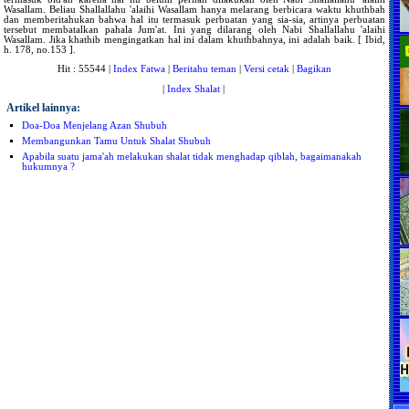
Wasallam. Beliau Shallallahu 'alaihi Wasallam hanya melarang berbicara waktu khuthbah
dan memberitahukan bahwa hal itu termasuk perbuatan yang sia-sia, artinya perbuatan
tersebut membatalkan pahala Jum'at. Ini yang dilarang oleh Nabi Shallallahu 'alaihi
Wasallam. Jika khathib mengingatkan hal ini dalam khuthbahnya, ini adalah baik. [ Ibid,
h. 178, no.153 ].
Hit : 55544 |
Index Fatwa
|
Beritahu teman
|
Versi cetak
|
Bagikan
|
Index Shalat
|
Artikel lainnya:
Doa-Doa Menjelang Azan Shubuh
Membangunkan Tamu Untuk Shalat Shubuh
Apabila suatu jama'ah melakukan shalat tidak menghadap qiblah, bagaimanakah
hukumnya ?